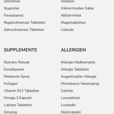
Diclofenac
Voltaren
Ibuprofen
Hämorrhoiden Salbe
Paracetamol
Abführmittel
Regelschmerzen Tabletten
Magentabletten
Zahnschmerzen Tabletten
Lidocain
SUPPLEMENTE
ALLERGIEN
Elotrans Reload
Allergie Medikamente
Eiweißpulver
Allergie Tabletten
Melatonin Spray
Augentropfen Allergie
Kollagen
Mometason Nasenspray
Vitamin B12 Tabletten
Cetirizin
Omega 3 Kapseln
Levocetirizin
Laktase Tabletten
Loratadin
Ginseng
Desloratadin