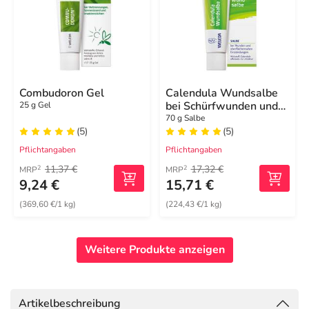
Combudoron Gel
Calendula Wundsalbe
bei Schürfwunden und
25 g Gel
Hautverletzungen
70 g Salbe
(5)
(5)
Pflichtangaben
Pflichtangaben
11,37 €
17,32 €
2
2
MRP
MRP
9,24 €
15,71 €
(369,60 €/1 kg)
(224,43 €/1 kg)
Weitere Produkte anzeigen
Artikelbeschreibung