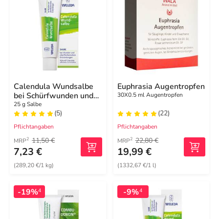
Calendula Wundsalbe
Euphrasia Augentropfen
bei Schürfwunden und
30X0.5 ml Augentropfen
Hautverletzungen
25 g Salbe
(5)
(22)
Pflichtangaben
Pflichtangaben
11,50 €
22,80 €
2
2
MRP
MRP
7,23 €
19,99 €
(289,20 €/1 kg)
(1332,67 €/1 l)
-19%
-9%
4
4