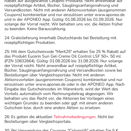
Rabatt auf ausgewählte Cetaphil-Produkte. Nicht anwendbar auf
rezeptpflichtige Artikel, Bücher, Säuglingsanfangsnahrung und
Versandkosten. Nicht mit anderen Aktionsvorteilen (ausgenommen
Coupons) kombinierbar und nur einzulösen unter www.aponeo.de
und in der APONEO App. Gültig: 01.08.2026 bis 01.09.2026. Nur
solange der Vorrat reicht. Wir behalten uns vor, die Aktion früher
zu beenden. Keine Barauszahlung.
24: Gratislieferung innerhalb Deutschlands bei Bestellung mit
rezeptpflichtigen Produkten.
25: Mit dem Gutscheincode "Merit25" erhalten Sie 25 % Rabatt auf
das Produkt Eucerin Sun Gel-Creme Oil Control LSF 50+, 50 ml
(PZN 10832664). Gültig: 01.08.2026 bis 31.08.2026. Nur solange
der Vorrat reicht. Nicht anwendbar auf rezeptpflichtige Artikel,
Bücher, Säuglingsanfangsnahrung und Versandkosten sowie bei
Bestellungen über Vergleichsportale. Nicht mit anderen
Aktionsvorteilen (ausgenommen Coupons) kombinierbar und nur
einzulösen unter www.aponeo.de oder in der APONEO App. Nach
Eingabe des Gutscheincodes im Warenkorb, wird der Wert des
Vorteils automatisch vom Rechnungsbetrag abgezogen. Wir
behalten uns das Recht vor, die Aktionen bei Vorliegen eines
wichtigen Grundes zu beenden oder ggf. mit einem anderen
Gutschein bzw. durch eine andere Aktion zu ersetzen.
26: Es gelten die aktuellen
Teilnahmebedingungen
. Nicht bei
Bestellungen über Vergleichsportale.
30: Bei Verwendung des Coupons "Ciclopoli5" erhalten Sie 5 €