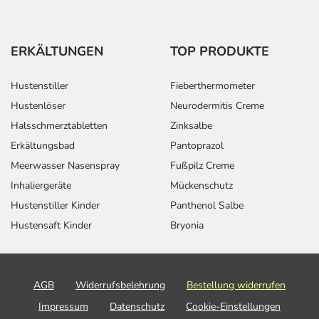
ERKÄLTUNGEN
TOP PRODUKTE
Hustenstiller
Fieberthermometer
Hustenlöser
Neurodermitis Creme
Halsschmerztabletten
Zinksalbe
Erkältungsbad
Pantoprazol
Meerwasser Nasenspray
Fußpilz Creme
Inhaliergeräte
Mückenschutz
Hustenstiller Kinder
Panthenol Salbe
Hustensaft Kinder
Bryonia
AGB
Widerrufsbelehrung
Bestellung widerrufen
Impressum
Datenschutz
Cookie-Einstellungen