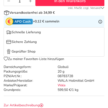
Refluthin, Lasea & Carmenthin Deals
Sport & Fitness
Täglich gut versorgt
In den Warenkorb
inkl. MwSt. zzgl. Versand
Versandkostenfrei ab 34,99 €
Salus Deals
Tierapotheke
+0,12 €
sammeln
APO Cash
Vitamine & Mineralstoffe
Schnelle Lieferung
Sichere Zahlung
Marken
Geprüfter Shop
Zu meiner Favoriten-Liste hinzufügen
Darreichungsform:
Globuli
Packungsgröße:
20 g
PZN/Art.Nr.:
08783728
Anbieter/Hersteller:
WALA Heilmittel GmbH
Marke/Präparat:
Wala
Grundpreis:
599,50 €/1 kg
Zur Artikelbeschreibung