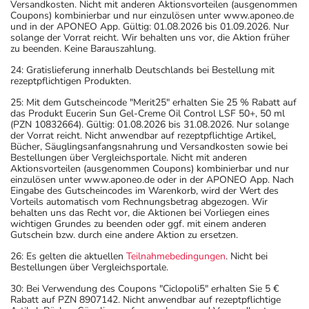
Versandkosten. Nicht mit anderen Aktionsvorteilen (ausgenommen
Coupons) kombinierbar und nur einzulösen unter www.aponeo.de
und in der APONEO App. Gültig: 01.08.2026 bis 01.09.2026. Nur
solange der Vorrat reicht. Wir behalten uns vor, die Aktion früher
zu beenden. Keine Barauszahlung.
24: Gratislieferung innerhalb Deutschlands bei Bestellung mit
rezeptpflichtigen Produkten.
25: Mit dem Gutscheincode "Merit25" erhalten Sie 25 % Rabatt auf
das Produkt Eucerin Sun Gel-Creme Oil Control LSF 50+, 50 ml
(PZN 10832664). Gültig: 01.08.2026 bis 31.08.2026. Nur solange
der Vorrat reicht. Nicht anwendbar auf rezeptpflichtige Artikel,
Bücher, Säuglingsanfangsnahrung und Versandkosten sowie bei
Bestellungen über Vergleichsportale. Nicht mit anderen
Aktionsvorteilen (ausgenommen Coupons) kombinierbar und nur
einzulösen unter www.aponeo.de oder in der APONEO App. Nach
Eingabe des Gutscheincodes im Warenkorb, wird der Wert des
Vorteils automatisch vom Rechnungsbetrag abgezogen. Wir
behalten uns das Recht vor, die Aktionen bei Vorliegen eines
wichtigen Grundes zu beenden oder ggf. mit einem anderen
Gutschein bzw. durch eine andere Aktion zu ersetzen.
26: Es gelten die aktuellen
Teilnahmebedingungen
. Nicht bei
Bestellungen über Vergleichsportale.
30: Bei Verwendung des Coupons "Ciclopoli5" erhalten Sie 5 €
Rabatt auf PZN 8907142. Nicht anwendbar auf rezeptpflichtige