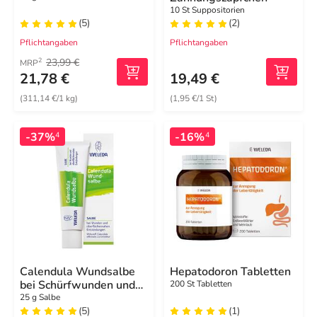
10 St Suppositorien
(5)
(2)
Pflichtangaben
Pflichtangaben
23,99 €
2
MRP
21,78 €
19,49 €
(311,14 €/1 kg)
(1,95 €/1 St)
-37%
-16%
4
4
Calendula Wundsalbe
Hepatodoron Tabletten
bei Schürfwunden und
200 St Tabletten
Hautverletzungen
25 g Salbe
(5)
(1)