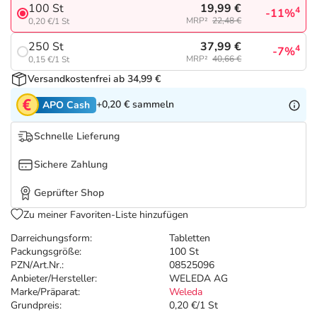
Refluthin, Lasea & Carmenthin Deals
Sport & Fitness
Täglich gut versorgt
19,99 €
100 St
4
-11%
MRP²
22,48 €
0,20 €/1 St
Salus Deals
Tierapotheke
37,99 €
250 St
4
-7%
MRP²
40,66 €
0,15 €/1 St
Versandkostenfrei ab 34,99 €
Vitamine & Mineralstoffe
+0,20 €
sammeln
APO Cash
Marken
Schnelle Lieferung
Sichere Zahlung
Geprüfter Shop
Zu meiner Favoriten-Liste hinzufügen
Darreichungsform:
Tabletten
Packungsgröße:
100 St
PZN/Art.Nr.:
08525096
Anbieter/Hersteller:
WELEDA AG
Marke/Präparat:
Weleda
Grundpreis:
0,20 €/1 St