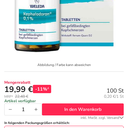
Geschenkideen
Fragen und Antworten
5% Extra Cash
Diabetes
Aktuelle Coupons
Kontakt
Avene & Ducray Deals
Körperpflege & Kosmetik
7
Ratgeber
Eucerin Deals
Liebe & Erotik
Summer SALE
Beliebte Beiträge
Evolsin Deals
Mutter & Kind
Reiseapotheke
Abbildung / Farbe kann abweichen
E-Rezept einlösen
Frontline & Frontpro Deals
Nahrungsergänzung
Insektenschutz
Mengenrabatt
19,99 €
-11%
4
100 St
E-Rezept App
Nattermann Deals
Natur & Homöopathie
Sonnenpflege
Grundpreis:
22,48 €
0,20 €/1 St
MRP²
Artikel verfügbar
In den Warenkorb
R(h)ein Nutrition Deals
Sanitätshaus
Sommerpflege für Haar und Kopfhaut
inkl. MwSt. zzgl. Versand
In folgenden Packungsgrößen erhältlich: