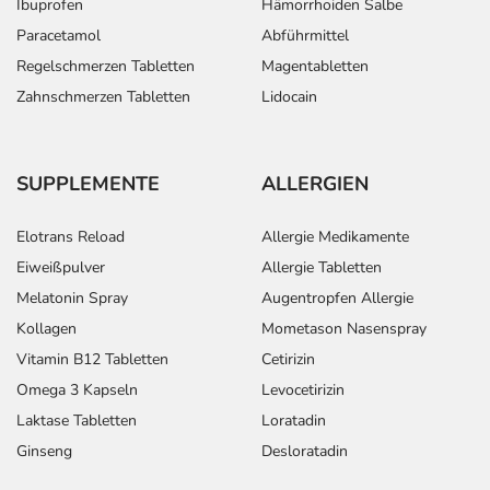
Ibuprofen
Hämorrhoiden Salbe
Paracetamol
Abführmittel
Regelschmerzen Tabletten
Magentabletten
Zahnschmerzen Tabletten
Lidocain
SUPPLEMENTE
ALLERGIEN
Elotrans Reload
Allergie Medikamente
Eiweißpulver
Allergie Tabletten
Melatonin Spray
Augentropfen Allergie
Kollagen
Mometason Nasenspray
Vitamin B12 Tabletten
Cetirizin
Omega 3 Kapseln
Levocetirizin
Laktase Tabletten
Loratadin
Ginseng
Desloratadin