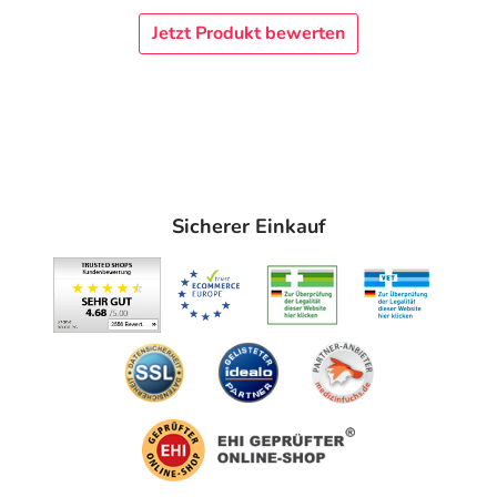
Jetzt Produkt bewerten
Erwachsene und Jugendliche ab 12 Jahren 1- bis 3-mal
täglich 1–2 Tabletten
Kinder ab 5 Jahren 1- bis 3-mal täglich 1 Tablette
Die Tabletten werden unzerkaut mit Wasser
eingenommen.
Die Behandlung einer akuten Erkrankung sollte nach 2
Sicherer Einkauf
Wochen abgeschlossen sein. Tritt innerhalb von 3 Tagen
keine Besserung ein, ist ein Arzt/eine Ärztin aufzusuchen.
Die Dauer der Behandlung chronischer Erkrankungen
erfordert eine ärztliche Rücksprache. Bei neu
auftretenden, anhaltenden oder unklaren Beschwerden
suchen Sie bitte einen Arzt/eine Ärztin auf.
Hinweise
Enthält Lactose und Weizenstärke – Packungsbeilage
beachten.