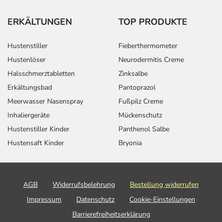
ERKÄLTUNGEN
TOP PRODUKTE
Hustenstiller
Fieberthermometer
Hustenlöser
Neurodermitis Creme
Halsschmerztabletten
Zinksalbe
Erkältungsbad
Pantoprazol
Meerwasser Nasenspray
Fußpilz Creme
Inhaliergeräte
Mückenschutz
Hustenstiller Kinder
Panthenol Salbe
Hustensaft Kinder
Bryonia
AGB
Widerrufsbelehrung
Bestellung widerrufen
Impressum
Datenschutz
Cookie-Einstellungen
Barrierefreiheitserklärung