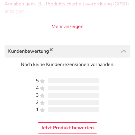
Angaben gem. EU-Produktsicherheitsverordnung (GPSR)
anzeigen
Das
PDF des Beipackzettels
können Sie sich oben
herunterladen.
Mehr anzeigen
Dieses Produkt ist für den privaten Gebrauch bestimmt.
10
Kundenbewertung
Noch keine Kundenrezensionen vorhanden.
5
4
3
2
1
Jetzt Produkt bewerten