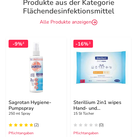
Produkte aus der Kategorie
Flächendesinfektionsmittel
Alle Produkte anzeigen
-9%
-16%
4
3
Sagrotan Hygiene-
Sterillium 2in1 wipes
Pumpspray
Hand- und
Flächendesinfektion
250 ml Spray
15 St Tücher
(2)
(0)
Pflichtangaben
Pflichtangaben