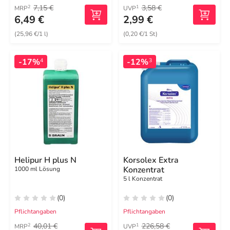
7,15 €
3,58 €
2
1
MRP
UVP
6,49 €
2,99 €
(25,96 €/1 l)
(0,20 €/1 St)
-17%
-12%
4
3
Helipur H plus N
Korsolex Extra
Konzentrat
1000 ml Lösung
5 l Konzentrat
(0)
(0)
Pflichtangaben
Pflichtangaben
40,01 €
226,58 €
2
1
MRP
UVP