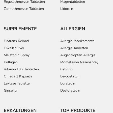
Regelschmerzen Tabletten
Magentabletten
Zahnschmerzen Tabletten
Lidocain
SUPPLEMENTE
ALLERGIEN
Elotrans Reload
Allergie Medikamente
Eiweißpulver
Allergie Tabletten
Melatonin Spray
Augentropfen Allergie
Kollagen
Mometason Nasenspray
Vitamin B12 Tabletten
Cetirizin
Omega 3 Kapseln
Levocetirizin
Laktase Tabletten
Loratadin
Ginseng
Desloratadin
ERKÄLTUNGEN
TOP PRODUKTE