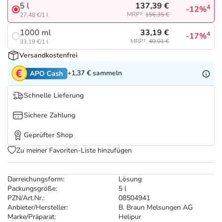
Refluthin, Lasea & Carmenthin Deals
Sport & Fitness
Täglich gut versorgt
137,39 €
5 l
4
-12%
MRP²
156,35 €
27,48 €/1 l
Salus Deals
Tierapotheke
33,19 €
1000 ml
4
-17%
MRP²
40,01 €
33,19 €/1 l
Versandkostenfrei
Vitamine & Mineralstoffe
+1,37 €
sammeln
APO Cash
Marken
Schnelle Lieferung
Sichere Zahlung
Geprüfter Shop
Zu meiner Favoriten-Liste hinzufügen
Darreichungsform:
Lösung
Packungsgröße:
5 l
PZN/Art.Nr.:
08504941
Anbieter/Hersteller:
B. Braun Melsungen AG
Marke/Präparat:
Helipur