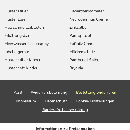
Hustenstiller
Fieberthermometer
Hustenlöser
Neurodermitis Creme
Halsschmerztabletten
Zinksalbe
Erkältungsbad
Pantoprazol
Meerwasser Nasenspray
Fußpilz Creme
Inhaliergeräte
Mückenschutz
Hustenstiller Kinder
Panthenol Salbe
Hustensaft Kinder
Bryonia
AGB
Widerrufsbelehrung
Bestellung widerrufen
Impressum
Datenschutz
Cookie-Einstellungen
Barrierefreiheitserklärung
Informationen zu Preisangaben