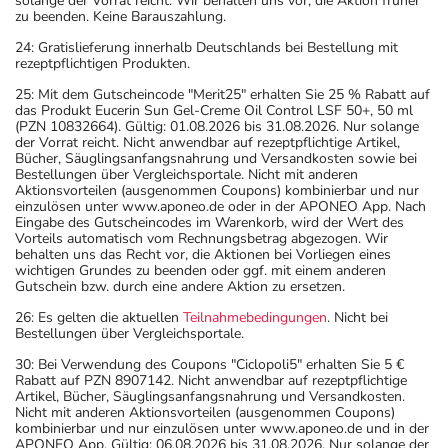
solange der Vorrat reicht. Wir behalten uns vor, die Aktion früher
zu beenden. Keine Barauszahlung.
24: Gratislieferung innerhalb Deutschlands bei Bestellung mit
rezeptpflichtigen Produkten.
25: Mit dem Gutscheincode "Merit25" erhalten Sie 25 % Rabatt auf
das Produkt Eucerin Sun Gel-Creme Oil Control LSF 50+, 50 ml
(PZN 10832664). Gültig: 01.08.2026 bis 31.08.2026. Nur solange
der Vorrat reicht. Nicht anwendbar auf rezeptpflichtige Artikel,
Bücher, Säuglingsanfangsnahrung und Versandkosten sowie bei
Bestellungen über Vergleichsportale. Nicht mit anderen
Aktionsvorteilen (ausgenommen Coupons) kombinierbar und nur
einzulösen unter www.aponeo.de oder in der APONEO App. Nach
Eingabe des Gutscheincodes im Warenkorb, wird der Wert des
Vorteils automatisch vom Rechnungsbetrag abgezogen. Wir
behalten uns das Recht vor, die Aktionen bei Vorliegen eines
wichtigen Grundes zu beenden oder ggf. mit einem anderen
Gutschein bzw. durch eine andere Aktion zu ersetzen.
26: Es gelten die aktuellen
Teilnahmebedingungen
. Nicht bei
Bestellungen über Vergleichsportale.
30: Bei Verwendung des Coupons "Ciclopoli5" erhalten Sie 5 €
Rabatt auf PZN 8907142. Nicht anwendbar auf rezeptpflichtige
Artikel, Bücher, Säuglingsanfangsnahrung und Versandkosten.
Nicht mit anderen Aktionsvorteilen (ausgenommen Coupons)
kombinierbar und nur einzulösen unter www.aponeo.de und in der
APONEO App. Gültig: 06.08.2026 bis 31.08.2026. Nur solange der