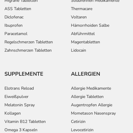
Migräne Tabletten
Sodbrennen Medikamente
ASS Tabletten
Thermacare
Diclofenac
Voltaren
Ibuprofen
Hämorrhoiden Salbe
Paracetamol
Abführmittel
Regelschmerzen Tabletten
Magentabletten
Zahnschmerzen Tabletten
Lidocain
SUPPLEMENTE
ALLERGIEN
Elotrans Reload
Allergie Medikamente
Eiweißpulver
Allergie Tabletten
Melatonin Spray
Augentropfen Allergie
Kollagen
Mometason Nasenspray
Vitamin B12 Tabletten
Cetirizin
Omega 3 Kapseln
Levocetirizin