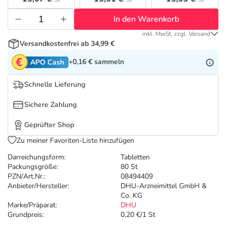
Refluthin, Lasea & Carmenthin Deals
Sport & Fitness
Täglich gut versorgt
In den Warenkorb
Salus Deals
Tierapotheke
inkl. MwSt. zzgl. Versand
Versandkostenfrei ab 34,99 €
Vitamine & Mineralstoffe
+0,16 €
sammeln
APO Cash
Schnelle Lieferung
Marken
Sichere Zahlung
Geprüfter Shop
Zu meiner Favoriten-Liste hinzufügen
Darreichungsform:
Tabletten
Packungsgröße:
80 St
PZN/Art.Nr.:
08494409
Anbieter/Hersteller:
DHU-Arzneimittel GmbH &
Co. KG
Marke/Präparat:
DHU
Grundpreis:
0,20 €/1 St