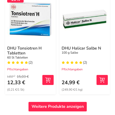
DHU Tonsiotren H
DHU Halicar Salbe N
Tabletten
100 g Salbe
60 St Tabletten
(2)
(2)
Pflichtangaben
Pflichtangaben
15,03 €
2
MRP
12,33 €
24,99 €
(0,21 €/1 St)
(249,90 €/1 kg)
Weitere Produkte anzeigen