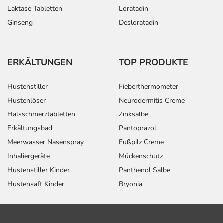
Laktase Tabletten
Loratadin
Ginseng
Desloratadin
ERKÄLTUNGEN
TOP PRODUKTE
Hustenstiller
Fieberthermometer
Hustenlöser
Neurodermitis Creme
Halsschmerztabletten
Zinksalbe
Erkältungsbad
Pantoprazol
Meerwasser Nasenspray
Fußpilz Creme
Inhaliergeräte
Mückenschutz
Hustenstiller Kinder
Panthenol Salbe
Hustensaft Kinder
Bryonia