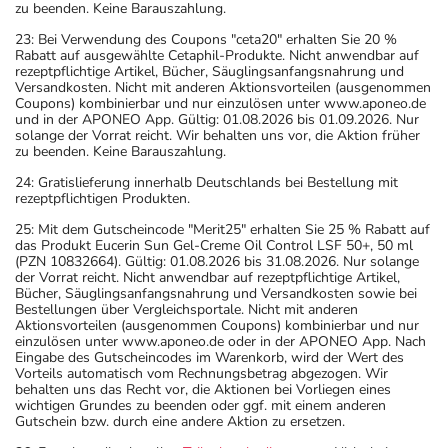
zu beenden. Keine Barauszahlung.
23: Bei Verwendung des Coupons "ceta20" erhalten Sie 20 %
Rabatt auf ausgewählte Cetaphil-Produkte. Nicht anwendbar auf
rezeptpflichtige Artikel, Bücher, Säuglingsanfangsnahrung und
Versandkosten. Nicht mit anderen Aktionsvorteilen (ausgenommen
Coupons) kombinierbar und nur einzulösen unter www.aponeo.de
und in der APONEO App. Gültig: 01.08.2026 bis 01.09.2026. Nur
solange der Vorrat reicht. Wir behalten uns vor, die Aktion früher
zu beenden. Keine Barauszahlung.
24: Gratislieferung innerhalb Deutschlands bei Bestellung mit
rezeptpflichtigen Produkten.
25: Mit dem Gutscheincode "Merit25" erhalten Sie 25 % Rabatt auf
das Produkt Eucerin Sun Gel-Creme Oil Control LSF 50+, 50 ml
(PZN 10832664). Gültig: 01.08.2026 bis 31.08.2026. Nur solange
der Vorrat reicht. Nicht anwendbar auf rezeptpflichtige Artikel,
Bücher, Säuglingsanfangsnahrung und Versandkosten sowie bei
Bestellungen über Vergleichsportale. Nicht mit anderen
Aktionsvorteilen (ausgenommen Coupons) kombinierbar und nur
einzulösen unter www.aponeo.de oder in der APONEO App. Nach
Eingabe des Gutscheincodes im Warenkorb, wird der Wert des
Vorteils automatisch vom Rechnungsbetrag abgezogen. Wir
behalten uns das Recht vor, die Aktionen bei Vorliegen eines
wichtigen Grundes zu beenden oder ggf. mit einem anderen
Gutschein bzw. durch eine andere Aktion zu ersetzen.