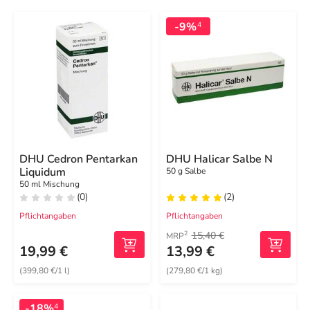
-9%
4
DHU Cedron Pentarkan
DHU Halicar Salbe N
Liquidum
50 g Salbe
50 ml Mischung
(0)
(2)
Pflichtangaben
Pflichtangaben
15,40 €
2
MRP
19,99 €
13,99 €
(399,80 €/1 l)
(279,80 €/1 kg)
-18%
4