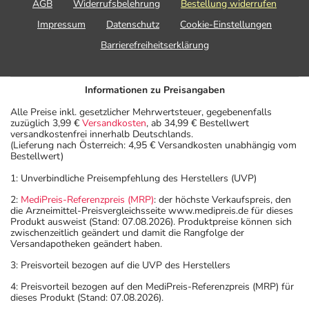
AGB
Widerrufsbelehrung
Bestellung widerrufen
Impressum
Datenschutz
Cookie-Einstellungen
Barrierefreiheitserklärung
Informationen zu Preisangaben
Alle Preise inkl. gesetzlicher Mehrwertsteuer, gegebenenfalls
zuzüglich 3,99 €
Versandkosten
, ab 34,99 € Bestellwert
versandkostenfrei innerhalb Deutschlands.
(Lieferung nach Österreich: 4,95 € Versandkosten unabhängig vom
Bestellwert)
1: Unverbindliche Preisempfehlung des Herstellers (UVP)
2:
MediPreis-Referenzpreis (MRP)
: der höchste Verkaufspreis, den
die Arzneimittel-Preisvergleichsseite www.medipreis.de für dieses
Produkt ausweist (Stand: 07.08.2026). Produktpreise können sich
zwischenzeitlich geändert und damit die Rangfolge der
Versandapotheken geändert haben.
3: Preisvorteil bezogen auf die UVP des Herstellers
4: Preisvorteil bezogen auf den MediPreis-Referenzpreis (MRP) für
dieses Produkt (Stand: 07.08.2026).