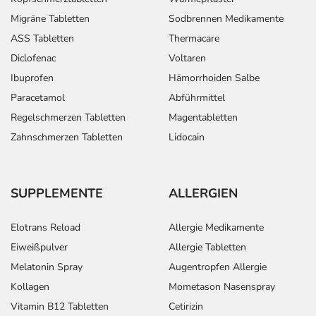
Migräne Tabletten
Sodbrennen Medikamente
ASS Tabletten
Thermacare
Diclofenac
Voltaren
Ibuprofen
Hämorrhoiden Salbe
Paracetamol
Abführmittel
Regelschmerzen Tabletten
Magentabletten
Zahnschmerzen Tabletten
Lidocain
SUPPLEMENTE
ALLERGIEN
Elotrans Reload
Allergie Medikamente
Eiweißpulver
Allergie Tabletten
Melatonin Spray
Augentropfen Allergie
Kollagen
Mometason Nasenspray
Vitamin B12 Tabletten
Cetirizin