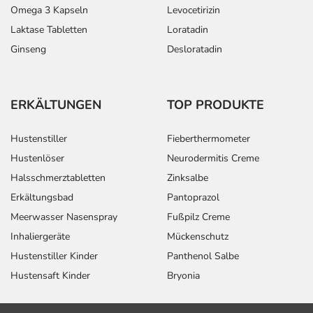
Omega 3 Kapseln
Levocetirizin
Laktase Tabletten
Loratadin
Ginseng
Desloratadin
ERKÄLTUNGEN
TOP PRODUKTE
Hustenstiller
Fieberthermometer
Hustenlöser
Neurodermitis Creme
Halsschmerztabletten
Zinksalbe
Erkältungsbad
Pantoprazol
Meerwasser Nasenspray
Fußpilz Creme
Inhaliergeräte
Mückenschutz
Hustenstiller Kinder
Panthenol Salbe
Hustensaft Kinder
Bryonia