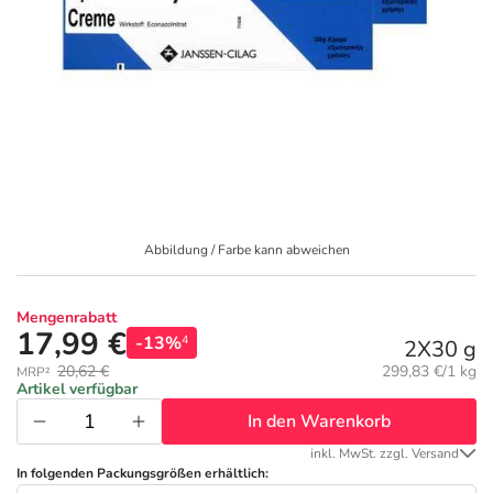
Geschenkideen
Fragen und Antworten
5% Extra Cash
Diabetes
Aktuelle Coupons
Kontakt
Avene & Ducray Deals
Körperpflege & Kosmetik
7
Ratgeber
Eucerin Deals
Liebe & Erotik
Summer SALE
Beliebte Beiträge
Evolsin Deals
Mutter & Kind
Reiseapotheke
Abbildung / Farbe kann abweichen
E-Rezept einlösen
Frontline & Frontpro Deals
Nahrungsergänzung
Insektenschutz
Mengenrabatt
17,99 €
-13%
4
2X30 g
E-Rezept App
Nattermann Deals
Natur & Homöopathie
Sonnenpflege
Grundpreis:
20,62 €
299,83 €/1 kg
MRP²
Artikel verfügbar
In den Warenkorb
R(h)ein Nutrition Deals
Sanitätshaus
Sommerpflege für Haar und Kopfhaut
inkl. MwSt. zzgl. Versand
In folgenden Packungsgrößen erhältlich: