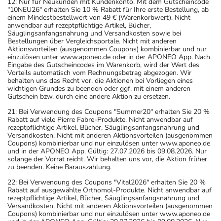
12: Nur für Neukunden mit Kundenkonto. Mit dem Gutscheincode
"10NEU26" erhalten Sie 10 % Rabatt für Ihre erste Bestellung, ab
einem Mindestbestellwert von 49 € (Warenkorbwert). Nicht
anwendbar auf rezeptpflichtige Artikel, Bücher,
Säuglingsanfangsnahrung und Versandkosten sowie bei
Bestellungen über Vergleichsportale. Nicht mit anderen
Aktionsvorteilen (ausgenommen Coupons) kombinierbar und nur
einzulösen unter www.aponeo.de oder in der APONEO App. Nach
Eingabe des Gutscheincodes im Warenkorb, wird der Wert des
Vorteils automatisch vom Rechnungsbetrag abgezogen. Wir
behalten uns das Recht vor, die Aktionen bei Vorliegen eines
wichtigen Grundes zu beenden oder ggf. mit einem anderen
Gutschein bzw. durch eine andere Aktion zu ersetzen.
21: Bei Verwendung des Coupons "Summer20" erhalten Sie 20 %
Rabatt auf viele Pierre Fabre-Produkte. Nicht anwendbar auf
rezeptpflichtige Artikel, Bücher, Säuglingsanfangsnahrung und
Versandkosten. Nicht mit anderen Aktionsvorteilen (ausgenommen
Coupons) kombinierbar und nur einzulösen unter www.aponeo.de
und in der APONEO App. Gültig: 27.07.2026 bis 09.08.2026. Nur
solange der Vorrat reicht. Wir behalten uns vor, die Aktion früher
zu beenden. Keine Barauszahlung.
22: Bei Verwendung des Coupons "Vital2026" erhalten Sie 20 %
Rabatt auf ausgewählte Orthomol-Produkte. Nicht anwendbar auf
rezeptpflichtige Artikel, Bücher, Säuglingsanfangsnahrung und
Versandkosten. Nicht mit anderen Aktionsvorteilen (ausgenommen
Coupons) kombinierbar und nur einzulösen unter www.aponeo.de