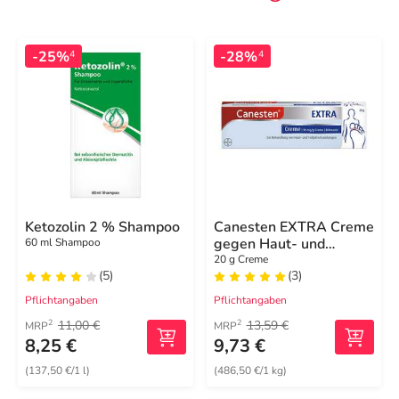
-25%
-28%
4
4
Ketozolin 2 % Shampoo
Canesten EXTRA Creme
gegen Haut- und
60 ml Shampoo
Fußpilzerkrankungen
20 g Creme
(5)
(3)
Pflichtangaben
Pflichtangaben
11,00 €
13,59 €
2
2
MRP
MRP
8,25 €
9,73 €
(137,50 €/1 l)
(486,50 €/1 kg)