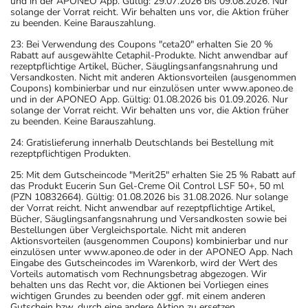
und in der APONEO App. Gültig: 29.07.2026 bis 09.08.2026. Nur
solange der Vorrat reicht. Wir behalten uns vor, die Aktion früher
zu beenden. Keine Barauszahlung.
23: Bei Verwendung des Coupons "ceta20" erhalten Sie 20 %
Rabatt auf ausgewählte Cetaphil-Produkte. Nicht anwendbar auf
rezeptpflichtige Artikel, Bücher, Säuglingsanfangsnahrung und
Versandkosten. Nicht mit anderen Aktionsvorteilen (ausgenommen
Coupons) kombinierbar und nur einzulösen unter www.aponeo.de
und in der APONEO App. Gültig: 01.08.2026 bis 01.09.2026. Nur
solange der Vorrat reicht. Wir behalten uns vor, die Aktion früher
zu beenden. Keine Barauszahlung.
24: Gratislieferung innerhalb Deutschlands bei Bestellung mit
rezeptpflichtigen Produkten.
25: Mit dem Gutscheincode "Merit25" erhalten Sie 25 % Rabatt auf
das Produkt Eucerin Sun Gel-Creme Oil Control LSF 50+, 50 ml
(PZN 10832664). Gültig: 01.08.2026 bis 31.08.2026. Nur solange
der Vorrat reicht. Nicht anwendbar auf rezeptpflichtige Artikel,
Bücher, Säuglingsanfangsnahrung und Versandkosten sowie bei
Bestellungen über Vergleichsportale. Nicht mit anderen
Aktionsvorteilen (ausgenommen Coupons) kombinierbar und nur
einzulösen unter www.aponeo.de oder in der APONEO App. Nach
Eingabe des Gutscheincodes im Warenkorb, wird der Wert des
Vorteils automatisch vom Rechnungsbetrag abgezogen. Wir
behalten uns das Recht vor, die Aktionen bei Vorliegen eines
wichtigen Grundes zu beenden oder ggf. mit einem anderen
Gutschein bzw. durch eine andere Aktion zu ersetzen.