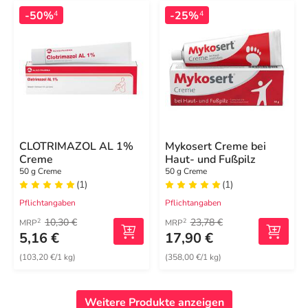
-50%
-25%
4
4
CLOTRIMAZOL AL 1%
Mykosert Creme bei
Creme
Haut- und Fußpilz
50 g Creme
50 g Creme
(1)
(1)
Pflichtangaben
Pflichtangaben
10,30 €
23,78 €
2
2
MRP
MRP
5,16 €
17,90 €
(103,20 €/1 kg)
(358,00 €/1 kg)
Weitere Produkte anzeigen