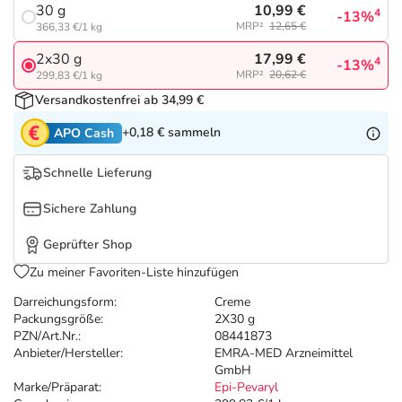
Refluthin, Lasea & Carmenthin Deals
Sport & Fitness
Täglich gut versorgt
10,99 €
30 g
4
-13%
MRP²
12,65 €
366,33 €/1 kg
Salus Deals
Tierapotheke
17,99 €
2x30 g
4
-13%
MRP²
20,62 €
299,83 €/1 kg
Versandkostenfrei ab 34,99 €
Vitamine & Mineralstoffe
+0,18 €
sammeln
APO Cash
Marken
Schnelle Lieferung
Sichere Zahlung
Geprüfter Shop
Zu meiner Favoriten-Liste hinzufügen
Darreichungsform:
Creme
Packungsgröße:
2X30 g
PZN/Art.Nr.:
08441873
Anbieter/Hersteller:
EMRA-MED Arzneimittel
GmbH
Marke/Präparat:
Epi-Pevaryl