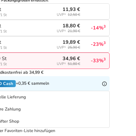
n Packungsgrößen erhältlich:
11,93 €
t
UVP¹
12,50 €
/1 St
18,80 €
t
3
-14%
UVP¹
21,90 €
/1 St
19,89 €
t
3
-23%
UVP¹
25,90 €
/1 St
34,96 €
 St
3
-33%
UVP¹
51,80 €
/1 St
dkostenfrei ab 34,99 €
+0,35 €
sammeln
O Cash
lle Lieferung
re Zahlung
fter Shop
er Favoriten-Liste hinzufügen