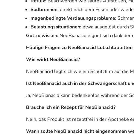
Reflux:
Beschwerden wie saures Aufstoßen, Hus
Sodbrennen:
direkt nach dem Essen oder wieder
magenbedingte Verdauungsprobleme:
Schmerz
Belastungssituationen:
etwa ausgelöst durch S
Gut zu wissen:
NeoBianacid eignet sich dank der 
Häufige Fragen zu NeoBianacid Lutschtabletten
Wie wirkt NeoBianacid?
NeoBianacid legt sich wie ein Schutzfilm auf die 
Ist NeoBianacid auch in der Schwangerschaft und
Ja, NeoBianacid kann bedenkenlos während der S
Brauche ich ein Rezept für NeoBianacid?
Nein, das Produkt ist rezeptfrei in der Apotheke er
Wann sollte NeoBianacid nicht eingenommen w