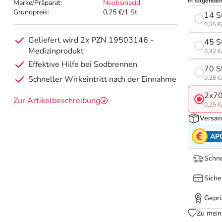
In folgende
Marke/Präparat:
Neobianacid
Grundpreis:
0,25 €/1 St
14 S
0,85 €
Geliefert wird 2x PZN 19503146 -
45 S
Medizinprodukt
0,42 €
Effektive Hilfe bei Sodbrennen
70 S
Schneller Wirkeintritt nach der Einnahme
0,28 €
2x70
Zur Artikelbeschreibung
0,25 €
Versan
AP
Schne
Siche
Geprü
Zu mein