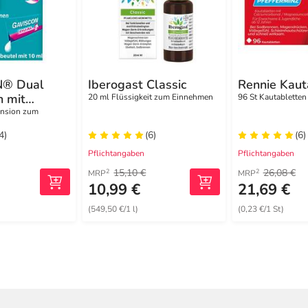
® Dual
Iberogast Classic
Rennie Kaut
n mit
20 ml Flüssigkeit zum Einnehmen
96 St Kautabletten
irkung
nsion zum
brennen
4)
(6)
(6)
Pflichtangaben
Pflichtangaben
15,10 €
26,08 €
2
2
MRP
MRP
10,99 €
21,69 €
(549,50 €/1 l)
(0,23 €/1 St)