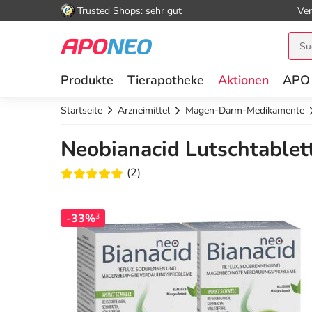
Trusted Shops: sehr gut
Ver
Produkte
Tierapotheke
Aktionen
APO
Startseite
Arzneimittel
Magen-Darm-Medikamente
Neobianacid Lutschtablet
(2)
-33%
3