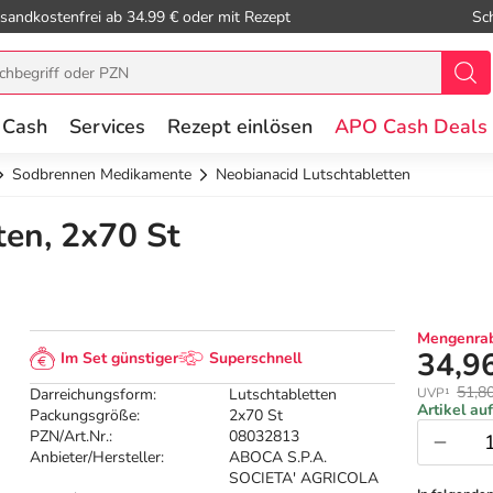
sandkostenfrei ab 34.99 € oder mit Rezept
Sc
 Cash
Services
Rezept einlösen
APO Cash Deals
Sodbrennen Medikamente
Neobianacid Lutschtabletten
ten, 2x70 St
Mengenrab
34,9
Im Set günstiger
Superschnell
51,8
Darreichungsform:
Lutschtabletten
UVP¹
Artikel au
Packungsgröße:
2x70 St
PZN/Art.Nr.:
08032813
Anbieter/Hersteller:
ABOCA S.P.A.
SOCIETA' AGRICOLA