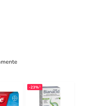
kamente
-23%
-32%
3
4