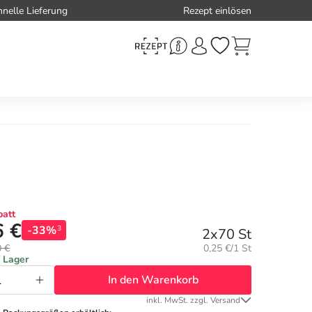
hnelle Lieferung
Rezept einlösen
att
6 €
-33%
3
2x70 St
Grundpreis:
0 €
0,25 €/1 St
f Lager
In den Warenkorb
inkl. MwSt. zzgl. Versand