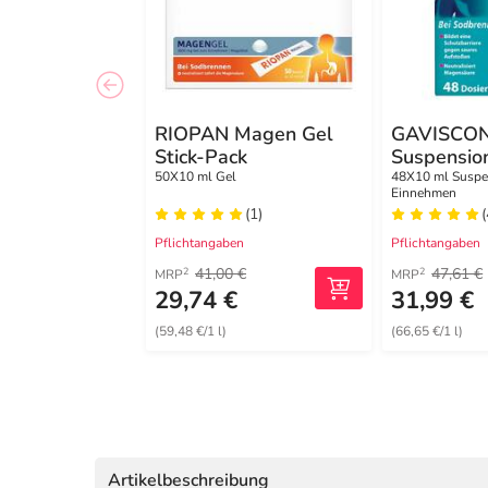
RIOPAN Magen Gel
GAVISCON
Stick-Pack
Suspensio
Zweifachw
50X10 ml Gel
48X10 ml Suspe
Einnehmen
gegen Sod
(1)
(
Pflichtangaben
Pflichtangaben
41,00 €
47,61 €
2
2
MRP
MRP
29,74 €
31,99 €
(59,48 €/1 l)
(66,65 €/1 l)
Artikelbeschreibung