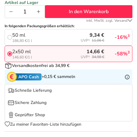
Refluthin, Lasea & Carmenthin Deals
Sport & Fitness
Täglich gut versorgt
Artikel auf Lager
In den Warenkorb
Salus Deals
Tierapotheke
inkl. MwSt. zzgl. Versand
In folgenden Packungsgrößen erhältlich:
9,34 €
50 ml
Vitamine & Mineralstoffe
3
-16%
UVP¹
11,06 €
186,80 €/1 l
14,66 €
2x50 ml
3
-58%
Marken
UVP¹
34,98 €
146,60 €/1 l
Versandkostenfrei ab 34,99 €
+0,15 €
sammeln
APO Cash
Schnelle Lieferung
Sichere Zahlung
Geprüfter Shop
Zu meiner Favoriten-Liste hinzufügen