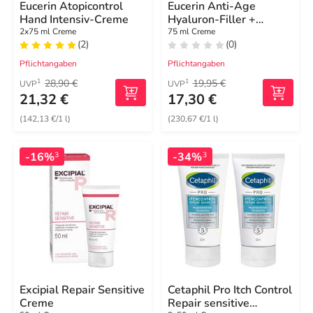
Eucerin Atopicontrol
Eucerin Anti-Age
Hand Intensiv-Creme
Hyaluron-Filler +
Elasticity Handcreme
2x75 ml Creme
75 ml Creme
(2)
(0)
Pflichtangaben
Pflichtangaben
28,90 €
19,95 €
1
1
UVP
UVP
21,32 €
17,30 €
(142,13 €/1 l)
(230,67 €/1 l)
-16%
-34%
3
3
Excipial Repair Sensitive
Cetaphil Pro Itch Control
Creme
Repair sensitive