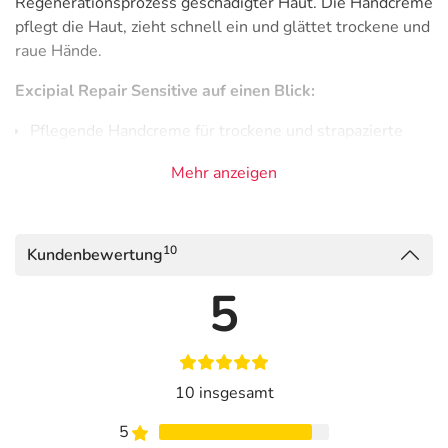
Regenerationsprozess geschädigter Haut. Die Handcreme
pflegt die Haut, zieht schnell ein und glättet trockene und
raue Hände.
Excipial Repair Sensitive auf einen Blick:
Pflegende Handcreme für trockene und strapazierte
Hände.
Mehr anzeigen
Unterstützt den natürlichen Regenerationsprozess der
Haut.
Täglich nach der Arbeit und/oder über Nacht auftragen.
10
Kundenbewertung
Auch im Nahrungsmittelbereich anwendbar.
5
Ohne Farb- und Duftstoffe.
Lipidgehalt: 29 %, O/W-Emulsion.
Sie haben Fragen zu diesem Produkt? Vereinbaren Sie
einen Termin bei unseren Expert:innen für eine
10 insgesamt
Dermatologische Beratung
!
5