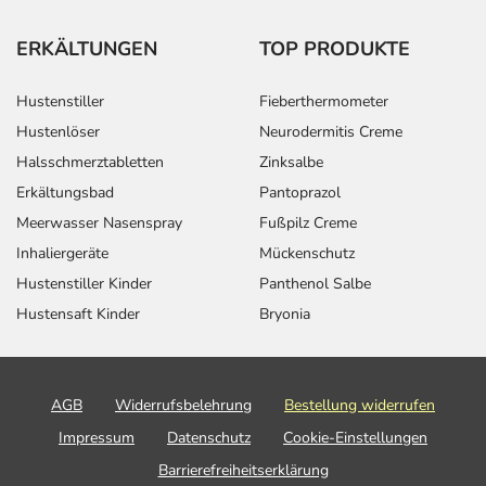
ERKÄLTUNGEN
TOP PRODUKTE
Hustenstiller
Fieberthermometer
Hustenlöser
Neurodermitis Creme
Halsschmerztabletten
Zinksalbe
Erkältungsbad
Pantoprazol
Meerwasser Nasenspray
Fußpilz Creme
Inhaliergeräte
Mückenschutz
Hustenstiller Kinder
Panthenol Salbe
Hustensaft Kinder
Bryonia
AGB
Widerrufsbelehrung
Bestellung widerrufen
Impressum
Datenschutz
Cookie-Einstellungen
Barrierefreiheitserklärung