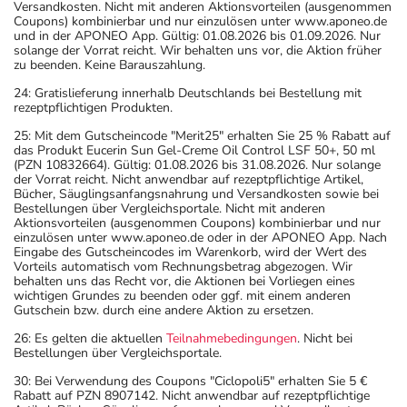
Versandkosten. Nicht mit anderen Aktionsvorteilen (ausgenommen
Coupons) kombinierbar und nur einzulösen unter www.aponeo.de
und in der APONEO App. Gültig: 01.08.2026 bis 01.09.2026. Nur
solange der Vorrat reicht. Wir behalten uns vor, die Aktion früher
zu beenden. Keine Barauszahlung.
24: Gratislieferung innerhalb Deutschlands bei Bestellung mit
rezeptpflichtigen Produkten.
25: Mit dem Gutscheincode "Merit25" erhalten Sie 25 % Rabatt auf
das Produkt Eucerin Sun Gel-Creme Oil Control LSF 50+, 50 ml
(PZN 10832664). Gültig: 01.08.2026 bis 31.08.2026. Nur solange
der Vorrat reicht. Nicht anwendbar auf rezeptpflichtige Artikel,
Bücher, Säuglingsanfangsnahrung und Versandkosten sowie bei
Bestellungen über Vergleichsportale. Nicht mit anderen
Aktionsvorteilen (ausgenommen Coupons) kombinierbar und nur
einzulösen unter www.aponeo.de oder in der APONEO App. Nach
Eingabe des Gutscheincodes im Warenkorb, wird der Wert des
Vorteils automatisch vom Rechnungsbetrag abgezogen. Wir
behalten uns das Recht vor, die Aktionen bei Vorliegen eines
wichtigen Grundes zu beenden oder ggf. mit einem anderen
Gutschein bzw. durch eine andere Aktion zu ersetzen.
26: Es gelten die aktuellen
Teilnahmebedingungen
. Nicht bei
Bestellungen über Vergleichsportale.
30: Bei Verwendung des Coupons "Ciclopoli5" erhalten Sie 5 €
Rabatt auf PZN 8907142. Nicht anwendbar auf rezeptpflichtige