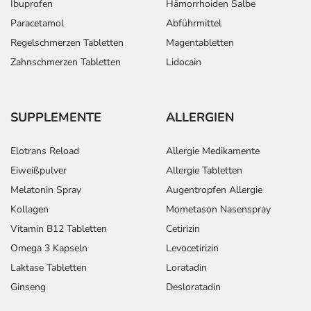
Ibuprofen
Hämorrhoiden Salbe
Paracetamol
Abführmittel
Regelschmerzen Tabletten
Magentabletten
Zahnschmerzen Tabletten
Lidocain
SUPPLEMENTE
ALLERGIEN
Elotrans Reload
Allergie Medikamente
Eiweißpulver
Allergie Tabletten
Melatonin Spray
Augentropfen Allergie
Kollagen
Mometason Nasenspray
Vitamin B12 Tabletten
Cetirizin
Omega 3 Kapseln
Levocetirizin
Laktase Tabletten
Loratadin
Ginseng
Desloratadin