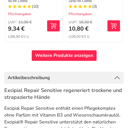
regenerierende
50 ml Creme
2x50 ml Creme
(10)
(3)
Handcreme
Pflichtangaben
Pflichtangaben
11,06 €
16,30 €
1
1
UVP
UVP
9,34 €
10,80 €
(186,80 €/1 l)
(108,00 €/1 l)
Weitere Produkte anzeigen
Artikelbeschreibung
Excipial Repair Sensitive regeneriert trockene und
strapazierte Hände
Excipial Repair Sensitive enthält einen Pflegekomplex
ohne Parfüm mit Vitamin B3 und Wiesenschaumkrautöl.
Excipial® Repair Sensitive unterstützt den natürlichen