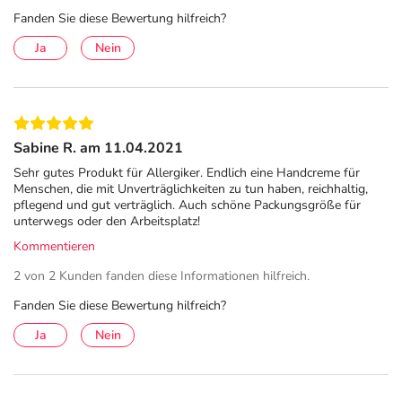
Aqua, Behenyl Alcohol, Limnanthes Alba Seed Oil,
Fanden Sie diese Bewertung hilfreich?
Paraffinum Liquidum, Glycerin, Ethylhexyl Palmitate,
Squalane, Cetearyl Alcohol, Panthenol, Niacinamide,
Ja
Nein
Ceteth-10, Steareth-20, Dimethicone, Tocopherol,
Disodium EDTA, Polyaminopropyl Biguanide, Sodium
Hydroxide.
Adresse des Anbieters/Herstellers
Sabine R. am 11.04.2021
Sehr gutes Produkt für Allergiker. Endlich eine Handcreme für
Galderma Laboratorium GmbH
Menschen, die mit Unverträglichkeiten zu tun haben, reichhaltig,
Toulouser Allee 23a
pflegend und gut verträglich. Auch schöne Packungsgröße für
unterwegs oder den Arbeitsplatz!
40211 Düsseldorf
Kommentieren
2 von 2 Kunden fanden diese Informationen hilfreich.
Fanden Sie diese Bewertung hilfreich?
Ja
Nein