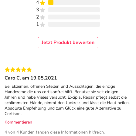
Excipial Repair Sensitive Anwendung
4
3
Excipial Repair Sensitive sollte täglich nach der Arbeit
2
und/oder über Nacht aufgetragen werden.
1
Vor der Anwendung von Excipial Repair Sensitive
sollten die Hände mit einem milden
Jetzt Produkt bewerten
Reinigungsmittel (z. B. Excipial Clean) gesäubert
und anschließend sorgfältig – auch zwischen den
Fingern – abgetrocknet werden.
Tragen Sie die pflegende Handcreme auf den
Handrücken auf.
Caro C. am 19.05.2021
Reiben Sie zunächst Ihre Handrücken
Bei Ekzemen, offenen Stellen und Ausschlägen: die einzige
gegeneinander und massieren Sie das Präparat dann
Handcreme die uns cortisonfrei hilft. Benutze sie seit einigen
Jahren und habe Vieles versucht. Excipial Repair pflegt selbst die
sorgfältig ein.
schlimmsten Hände, nimmt den Juckreiz und lässt die Haut heilen.
Vergessen Sie dabei nicht die Fingerspitzen, die
Absolute Empfehlung und zum Glück eine gute Alternative zu
Fingerzwischenräume und die Handgelenke.
Cortison.
Kommentieren
Inhaltsstoffe
4 von 4 Kunden fanden diese Informationen hilfreich.