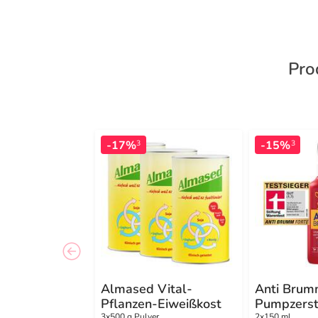
Pro
-17%
-15%
3
3
Almased Vital-
Anti Brum
Pflanzen-Eiweißkost
Pumpzerst
3x500 g Pulver
2x150 ml