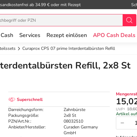
sandkostenfrei ab 34.99 € oder mit Rezept
Sc
 Cash
Services
Rezept einlösen
APO Cash Deals
teilssets
Curaprox CPS 07 prime Interdentalbürsten Refill
erdentalbürsten Refill, 2x8 St
Mengenrab
15,0
Superschnell
18,6
Darreichungsform:
Zahnbürste
UVP¹
Artikel au
Packungsgröße:
2x8 St
PZN/Art.Nr.:
08032510
Anbieter/Hersteller:
Curaden Germany
GmbH