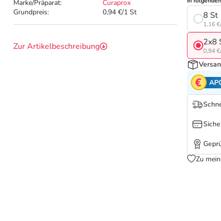
In folgende
Marke/Präparat:
Curaprox
Grundpreis:
0,94 €/1 St
8 St
1,16 €
2x8 
Zur Artikelbeschreibung
0,94 €
Versan
AP
Schne
Siche
Geprü
Zu mein