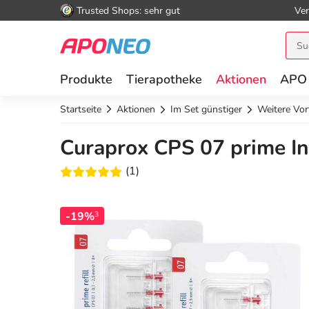
Trusted Shops: sehr gut
Ver
Produkte
Tierapotheke
Aktionen
APO
Startseite
Aktionen
Im Set günstiger
Weitere Vor
Curaprox CPS 07 prime Int
(1)
-19%
3