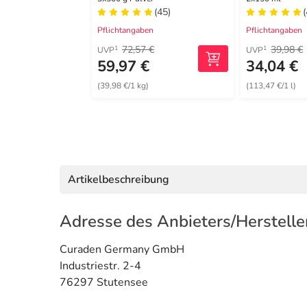
(45)
(
Pflichtangaben
Pflichtangaben
72,57 €
39,98 €
1
1
UVP
UVP
59,97 €
34,04 €
(39,98 €/1 kg)
(113,47 €/1 l)
Artikelbeschreibung
Adresse des Anbieters/Herstelle
Curaden Germany GmbH
Industriestr. 2-4
76297 Stutensee