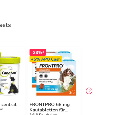
sets
-33%
-27%
3
3
+5%
APO Cash
zentrat
FRONTPRO 68 mg
Suc Kombinat
Kautabletten für
at
3x10 St Kombipacku
2x3 St Kautabletten