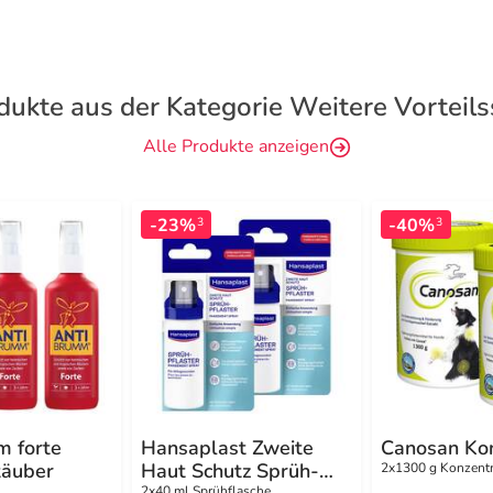
dukte aus der Kategorie Weitere Vorteils
Alle Produkte anzeigen
-23%
-40%
3
3
m forte
Hansaplast Zweite
Canosan Kon
äuber
Haut Schutz Sprüh-
2x1300 g Konzentr
2x40 ml Sprühflasche