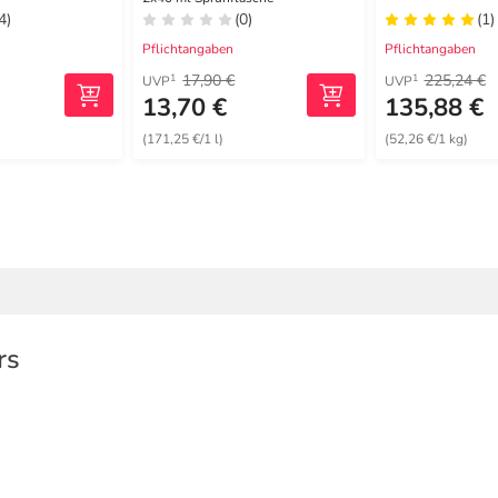
Pflaster
4)
(0)
(1)
Pflichtangaben
Pflichtangaben
17,90 €
225,24 €
1
1
UVP
UVP
13,70 €
135,88 €
(171,25 €/1 l)
(52,26 €/1 kg)
rs