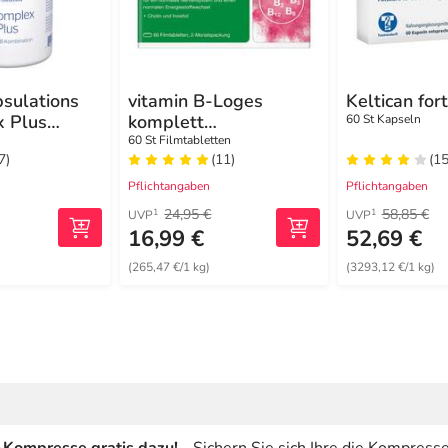
sulations
vitamin B-Loges
Keltican for
 Plus
komplett
60 St Kapseln
Filmtabletten
60 St Filmtabletten
7)
(11)
(15
Pflichtangaben
Pflichtangaben
24,95 €
58,85 €
1
1
UVP
UVP
16,99 €
52,69 €
(265,47 €/1 kg)
(3293,12 €/1 kg)