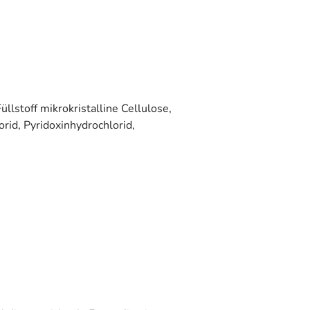
stoff mikrokristalline Cellulose,
id, Pyridoxinhydrochlorid,