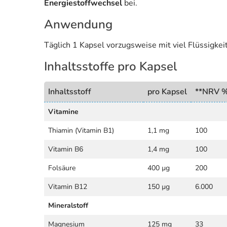
Energiestoffwechsel
bei.
Anwendung
Täglich 1 Kapsel vorzugsweise mit viel Flüssigke
Inhaltsstoffe pro Kapsel
Inhaltsstoff
pro Kapsel
**NRV 
Vitamine
Thiamin (Vitamin B1)
1,1 mg
100
Vitamin B6
1,4 mg
100
Folsäure
400 µg
200
Vitamin B12
150 µg
6.000
Mineralstoff
Magnesium
125 mg
33