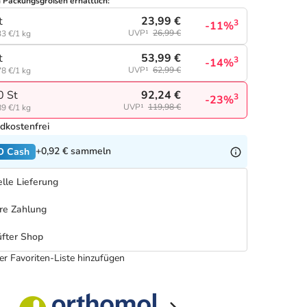
n Packungsgrößen erhältlich:
23,99 €
t
3
-11%
UVP¹
26,99 €
3 €/1 kg
53,99 €
t
3
-14%
UVP¹
62,99 €
8 €/1 kg
92,24 €
0 St
3
-23%
UVP¹
119,98 €
9 €/1 kg
dkostenfrei
+0,92 €
sammeln
O Cash
lle Lieferung
re Zahlung
fter Shop
er Favoriten-Liste hinzufügen