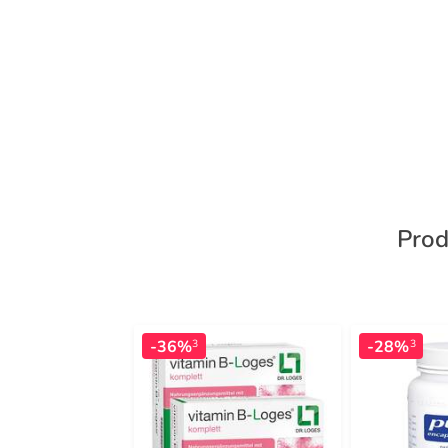
Prod
-36%
-28%
3
3