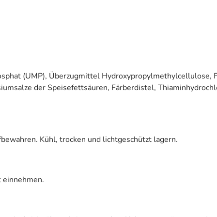
hat (UMP), Überzugmittel Hydroxypropylmethylcellulose, Füll
msalze der Speisefettsäuren, Färberdistel, Thiaminhydrochlor
bewahren. Kühl, trocken und lichtgeschützt lagern.
it einnehmen.