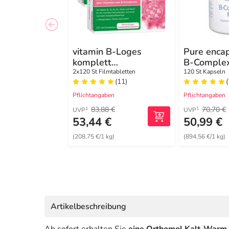
vitamin B-Loges
Pure encap
komplett
B-Complex
Filmtabletten
Kapseln
2x120 St Filmtabletten
120 St Kapseln
(11)
(
Pflichtangaben
Pflichtangaben
83,88 €
70,70 €
1
1
UVP
UVP
53,44 €
50,99 €
(208,75 €/1 kg)
(894,56 €/1 kg)
Artikelbeschreibung