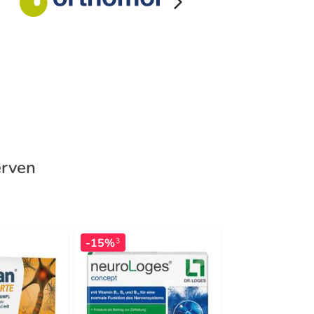
erven
-15%
-32%
3
3