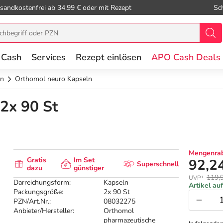
sandkostenfrei ab 34.99 € oder mit Rezept
Sc
 Cash
Services
Rezept einlösen
APO Cash Deals
en
Orthomol neuro Kapseln
2x 90 St
Mengenrab
Gratis
Im Set
92,2
Superschnell
dazu
günstiger
119,
UVP¹
Darreichungsform:
Kapseln
Artikel au
Packungsgröße:
2x 90 St
PZN/Art.Nr.:
08032275
Anbieter/Hersteller:
Orthomol
pharmazeutische