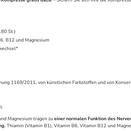
-Kompresse gratis dazu!
- Sichern Sie sich Ihre die Kompress
180 St.)
 B6, B12 und Magnesium
fwechsel*
ung 1169/2011, von künstlichen Farbstoffen und von Konserv
l.
2 und Magnesium tragen zu
einer normalen Funktion des Nerv
ung.
Thiamin (Vitamin B1), Vitamin B6, Vitamin B12 und Magn