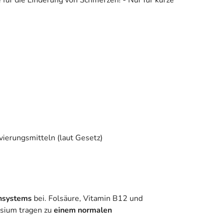
e für die Linderung von Schmerzen! - Nur für kurze
ierungsmitteln (laut Gesetz)
ensystems
bei. Folsäure, Vitamin B12 und
esium tragen zu
einem normalen