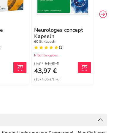
te
Neurologes concept
Keltican forte
Kapseln
2x80 St Kapseln
60 St Kapseln
)
(1)
(15)
Pflichtangaben
Pflichtangaben
51,90 €
157,90 €
1
1
UVP
UVP
43,97 €
106,91 €
(1374,06 €/1 kg)
(2509,62 €/1 kg)