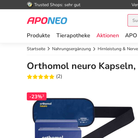
Trusted Shops: sehr gut
Ver
Produkte
Tierapotheke
Aktionen
APO
Startseite
Nahrungsergänzung
Hirnleistung & Nerv
Orthomol neuro Kapseln, 
(2)
-23%
3