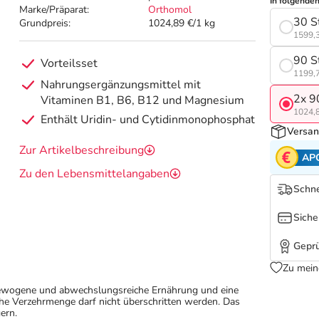
In folgende
Marke/Präparat:
Orthomol
30 S
Grundpreis:
1024,89 €/1 kg
1599,3
90 S
Vorteilsset
1199,7
Nahrungsergänzungsmittel mit
2x 9
Vitaminen B1, B6, B12 und Magnesium
1024,8
Enthält Uridin- und Cytidinmonophosphat
Versan
Zur Artikelbeschreibung
AP
Zu den Lebensmittelangaben
Schne
Siche
Geprü
Zu mein
sgewogene und abwechslungsreiche Ernährung und eine
e Verzehrmenge darf nicht überschritten werden. Das
ern.