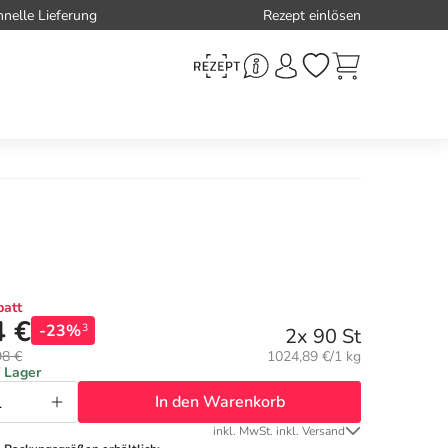
hnelle Lieferung
Rezept einlösen
att
4 €
-23%
3
2x 90 St
Grundpreis:
98 €
1024,89 €/1 kg
f Lager
In den Warenkorb
inkl. MwSt. inkl. Versand