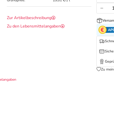
Grundpreis:
29,01 €/1 l
Zur Artikelbeschreibung
Versan
Zu den Lebensmittelangaben
AP
Schne
Siche
Geprü
Zu mein
telangaben