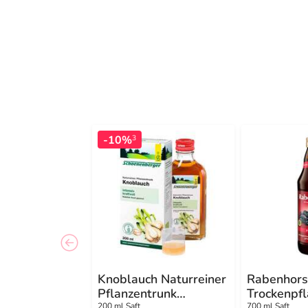
-10%
3
Knoblauch Naturreiner
Rabenhors
Pflanzentrunk
Trockenpf
200 ml Saft
700 ml Saft