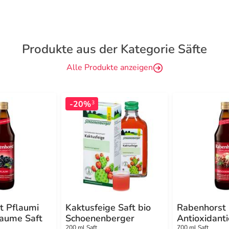
Produkte aus der Kategorie Säfte
Alle Produkte anzeigen
-20%
3
t Pflaumi
Kaktusfeige Saft bio
Rabenhorst
laume Saft
Schoenenberger
Antioxidanti
200 ml Saft
700 ml Saft