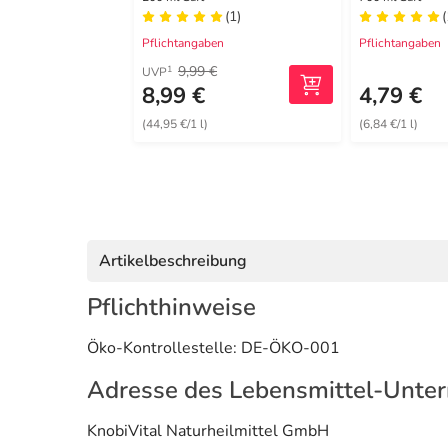
Schoenenberger
(1)
(
Pflichtangaben
Pflichtangaben
9,99 €
1
UVP
8,99 €
4,79 €
(44,95 €/1 l)
(6,84 €/1 l)
Artikelbeschreibung
Pflichthinweise
Öko-Kontrollestelle: DE-ÖKO-001
Adresse des Lebensmittel-Unte
KnobiVital Naturheilmittel GmbH