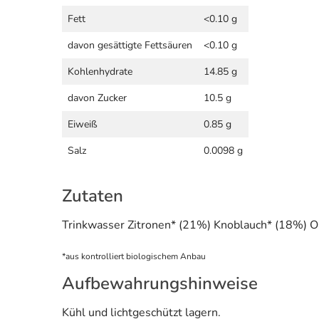
Fett
<0.10 g
davon gesättigte Fettsäuren
<0.10 g
Kohlenhydrate
14.85 g
davon Zucker
10.5 g
Eiweiß
0.85 g
Salz
0.0098 g
Zutaten
Trinkwasser Zitronen* (21%) Knoblauch* (18%) 
*aus kontrolliert biologischem Anbau
Aufbewahrungshinweise
Kühl und lichtgeschützt lagern.