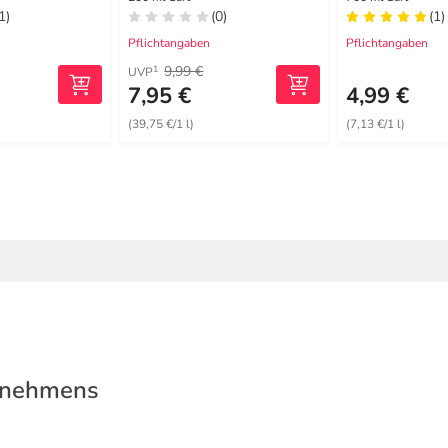
1)
(0)
(1)
Pflichtangaben
Pflichtangaben
9,99 €
1
UVP
7,95 €
4,99 €
(39,75 €/1 l)
(7,13 €/1 l)
rnehmens