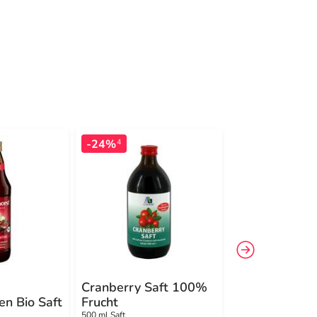
-24%
4
Cranberry Saft 100%
Rabenhorst
en Bio Saft
Frucht
Heidelbeer Mu
500 ml Saft
700 ml Saft