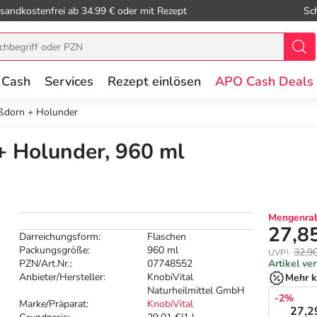
sandkostenfrei ab 34.99 € oder mit Rezept
Sc
 Cash
Services
Rezept einlösen
APO Cash Deals
ißdorn + Holunder
+ Holunder, 960 ml
Mengenrab
27,8
Darreichungsform:
Flaschen
Packungsgröße:
960 ml
32,9
UVP¹
PZN/Art.Nr.:
07748552
Artikel ve
Anbieter/Hersteller:
KnobiVital
Mehr k
Naturheilmittel GmbH
-2%
Marke/Präparat:
KnobiVital
27,2