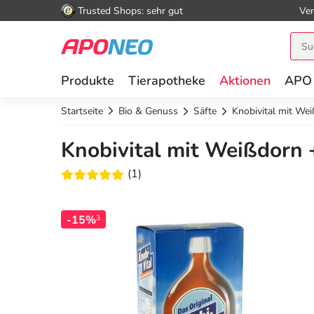
Trusted Shops: sehr gut
Ver
Produkte
Tierapotheke
Aktionen
APO
Startseite
Bio & Genuss
Säfte
Knobivital mit We
Knobivital mit Weißdorn 
(1)
-15%
3