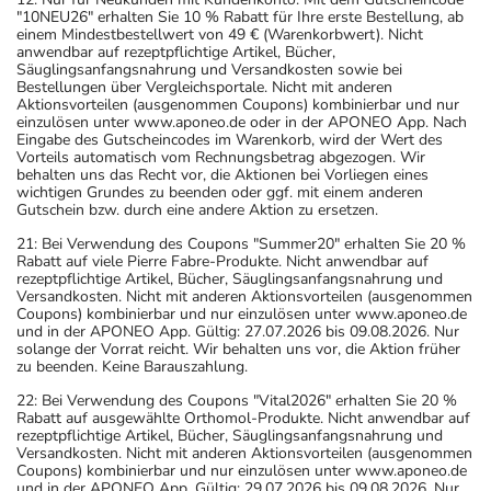
"10NEU26" erhalten Sie 10 % Rabatt für Ihre erste Bestellung, ab
einem Mindestbestellwert von 49 € (Warenkorbwert). Nicht
anwendbar auf rezeptpflichtige Artikel, Bücher,
Säuglingsanfangsnahrung und Versandkosten sowie bei
Bestellungen über Vergleichsportale. Nicht mit anderen
Aktionsvorteilen (ausgenommen Coupons) kombinierbar und nur
einzulösen unter www.aponeo.de oder in der APONEO App. Nach
Eingabe des Gutscheincodes im Warenkorb, wird der Wert des
Vorteils automatisch vom Rechnungsbetrag abgezogen. Wir
behalten uns das Recht vor, die Aktionen bei Vorliegen eines
wichtigen Grundes zu beenden oder ggf. mit einem anderen
Gutschein bzw. durch eine andere Aktion zu ersetzen.
21: Bei Verwendung des Coupons "Summer20" erhalten Sie 20 %
Rabatt auf viele Pierre Fabre-Produkte. Nicht anwendbar auf
rezeptpflichtige Artikel, Bücher, Säuglingsanfangsnahrung und
Versandkosten. Nicht mit anderen Aktionsvorteilen (ausgenommen
Coupons) kombinierbar und nur einzulösen unter www.aponeo.de
und in der APONEO App. Gültig: 27.07.2026 bis 09.08.2026. Nur
solange der Vorrat reicht. Wir behalten uns vor, die Aktion früher
zu beenden. Keine Barauszahlung.
22: Bei Verwendung des Coupons "Vital2026" erhalten Sie 20 %
Rabatt auf ausgewählte Orthomol-Produkte. Nicht anwendbar auf
rezeptpflichtige Artikel, Bücher, Säuglingsanfangsnahrung und
Versandkosten. Nicht mit anderen Aktionsvorteilen (ausgenommen
Coupons) kombinierbar und nur einzulösen unter www.aponeo.de
und in der APONEO App. Gültig: 29.07.2026 bis 09.08.2026. Nur