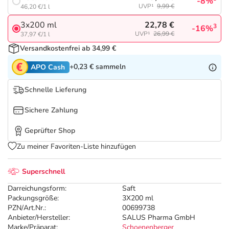
Refluthin, Lasea & Carmenthin Deals
Sport & Fitness
Täglich gut versorgt
-8%
UVP¹
9,99 €
46,20 €/1 l
22,78 €
3x200 ml
3
-16%
Salus Deals
Tierapotheke
UVP¹
26,99 €
37,97 €/1 l
Versandkostenfrei ab 34,99 €
Vitamine & Mineralstoffe
+0,23 €
sammeln
APO Cash
Marken
Schnelle Lieferung
Sichere Zahlung
Geprüfter Shop
Zu meiner Favoriten-Liste hinzufügen
Superschnell
Darreichungsform:
Saft
Packungsgröße:
3X200 ml
PZN/Art.Nr.:
00699738
Anbieter/Hersteller:
SALUS Pharma GmbH
Marke/Präparat:
Schoenenberger