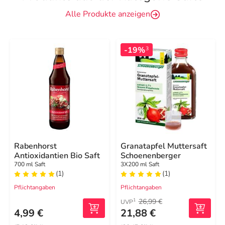
Alle Produkte anzeigen
-19%
3
Rabenhorst
Granatapfel Muttersaft
Antioxidantien Bio Saft
Schoenenberger
700 ml Saft
3X200 ml Saft
(1)
(1)
Pflichtangaben
Pflichtangaben
26,99 €
1
UVP
4,99 €
21,88 €