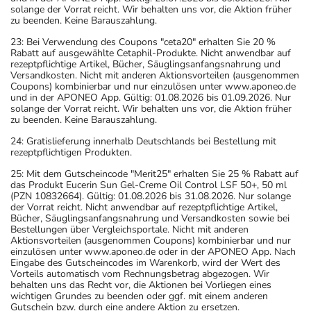
solange der Vorrat reicht. Wir behalten uns vor, die Aktion früher
zu beenden. Keine Barauszahlung.
23: Bei Verwendung des Coupons "ceta20" erhalten Sie 20 %
Rabatt auf ausgewählte Cetaphil-Produkte. Nicht anwendbar auf
rezeptpflichtige Artikel, Bücher, Säuglingsanfangsnahrung und
Versandkosten. Nicht mit anderen Aktionsvorteilen (ausgenommen
Coupons) kombinierbar und nur einzulösen unter www.aponeo.de
und in der APONEO App. Gültig: 01.08.2026 bis 01.09.2026. Nur
solange der Vorrat reicht. Wir behalten uns vor, die Aktion früher
zu beenden. Keine Barauszahlung.
24: Gratislieferung innerhalb Deutschlands bei Bestellung mit
rezeptpflichtigen Produkten.
25: Mit dem Gutscheincode "Merit25" erhalten Sie 25 % Rabatt auf
das Produkt Eucerin Sun Gel-Creme Oil Control LSF 50+, 50 ml
(PZN 10832664). Gültig: 01.08.2026 bis 31.08.2026. Nur solange
der Vorrat reicht. Nicht anwendbar auf rezeptpflichtige Artikel,
Bücher, Säuglingsanfangsnahrung und Versandkosten sowie bei
Bestellungen über Vergleichsportale. Nicht mit anderen
Aktionsvorteilen (ausgenommen Coupons) kombinierbar und nur
einzulösen unter www.aponeo.de oder in der APONEO App. Nach
Eingabe des Gutscheincodes im Warenkorb, wird der Wert des
Vorteils automatisch vom Rechnungsbetrag abgezogen. Wir
behalten uns das Recht vor, die Aktionen bei Vorliegen eines
wichtigen Grundes zu beenden oder ggf. mit einem anderen
Gutschein bzw. durch eine andere Aktion zu ersetzen.