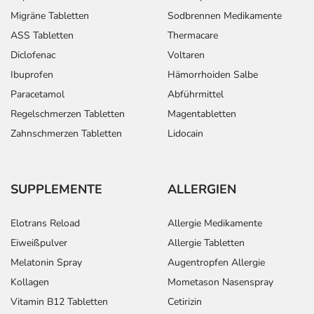
Migräne Tabletten
Sodbrennen Medikamente
ASS Tabletten
Thermacare
Diclofenac
Voltaren
Ibuprofen
Hämorrhoiden Salbe
Paracetamol
Abführmittel
Regelschmerzen Tabletten
Magentabletten
Zahnschmerzen Tabletten
Lidocain
SUPPLEMENTE
ALLERGIEN
Elotrans Reload
Allergie Medikamente
Eiweißpulver
Allergie Tabletten
Melatonin Spray
Augentropfen Allergie
Kollagen
Mometason Nasenspray
Vitamin B12 Tabletten
Cetirizin