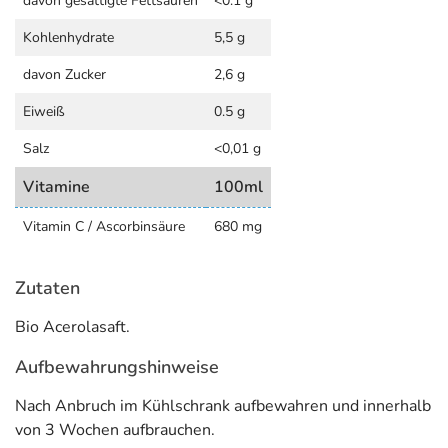
davon gesättigte Fettsäuren
<0.1 g
ml erhöht werden.
Kohlenhydrate
5,5 g
Pflichthinweise
davon Zucker
2,6 g
DE-ÖKO-003
Eiweiß
0.5 g
Adresse des Lebensmittel-Unternehmens
Salz
<0,01 g
SALUS Pharma GmbH
Vitamine
100ml
Bahnhofstr. 24
83052 Bruckmühl
Vitamin C / Ascorbinsäure
680 mg
Informationen zu diesem Lebensmittel (wie z. B. Zutaten,
Allergene) sind bei den Lebensmittelangaben als pdf
Zutaten
hinterlegt. (oben)
Bio Acerolasaft.
Aufbewahrungshinweise
Nach Anbruch im Kühlschrank aufbewahren und innerhalb
von 3 Wochen aufbrauchen.