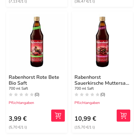
(7,13 €/1 l)
(36,47 €/1 l)
Rabenhorst Rote Bete
Rabenhorst
Bio Saft
Sauerkirsche Muttersaft
Bio
700 ml Saft
700 ml Saft
(0)
(0)
Pflichtangaben
Pflichtangaben
3,99 €
10,99 €
(5,70 €/1 l)
(15,70 €/1 l)