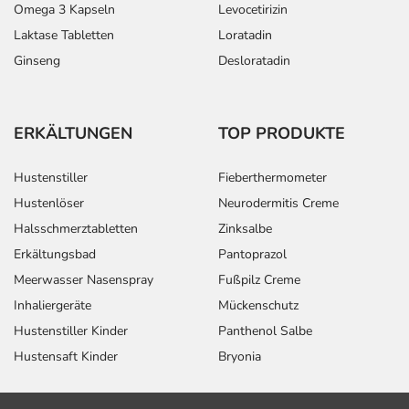
Omega 3 Kapseln
Levocetirizin
Laktase Tabletten
Loratadin
Ginseng
Desloratadin
ERKÄLTUNGEN
TOP PRODUKTE
Hustenstiller
Fieberthermometer
Hustenlöser
Neurodermitis Creme
Halsschmerztabletten
Zinksalbe
Erkältungsbad
Pantoprazol
Meerwasser Nasenspray
Fußpilz Creme
Inhaliergeräte
Mückenschutz
Hustenstiller Kinder
Panthenol Salbe
Hustensaft Kinder
Bryonia