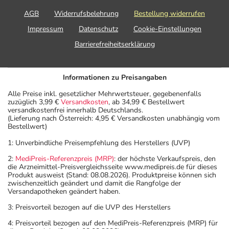
AGB
Widerrufsbelehrung
Bestellung widerrufen
Impressum
Datenschutz
Cookie-Einstellungen
Barrierefreiheitserklärung
Informationen zu Preisangaben
Alle Preise inkl. gesetzlicher Mehrwertsteuer, gegebenenfalls
zuzüglich 3,99 €
Versandkosten
, ab 34,99 € Bestellwert
versandkostenfrei innerhalb Deutschlands.
(Lieferung nach Österreich: 4,95 € Versandkosten unabhängig vom
Bestellwert)
1: Unverbindliche Preisempfehlung des Herstellers (UVP)
2:
MediPreis-Referenzpreis (MRP)
: der höchste Verkaufspreis, den
die Arzneimittel-Preisvergleichsseite www.medipreis.de für dieses
Produkt ausweist (Stand: 08.08.2026). Produktpreise können sich
zwischenzeitlich geändert und damit die Rangfolge der
Versandapotheken geändert haben.
3: Preisvorteil bezogen auf die UVP des Herstellers
4: Preisvorteil bezogen auf den MediPreis-Referenzpreis (MRP) für