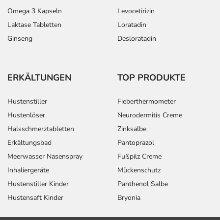
Omega 3 Kapseln
Levocetirizin
Laktase Tabletten
Loratadin
Ginseng
Desloratadin
ERKÄLTUNGEN
TOP PRODUKTE
Hustenstiller
Fieberthermometer
Hustenlöser
Neurodermitis Creme
Halsschmerztabletten
Zinksalbe
Erkältungsbad
Pantoprazol
Meerwasser Nasenspray
Fußpilz Creme
Inhaliergeräte
Mückenschutz
Hustenstiller Kinder
Panthenol Salbe
Hustensaft Kinder
Bryonia