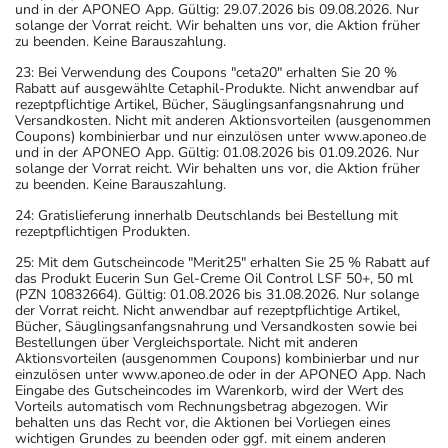
und in der APONEO App. Gültig: 29.07.2026 bis 09.08.2026. Nur
solange der Vorrat reicht. Wir behalten uns vor, die Aktion früher
zu beenden. Keine Barauszahlung.
23: Bei Verwendung des Coupons "ceta20" erhalten Sie 20 %
Rabatt auf ausgewählte Cetaphil-Produkte. Nicht anwendbar auf
rezeptpflichtige Artikel, Bücher, Säuglingsanfangsnahrung und
Versandkosten. Nicht mit anderen Aktionsvorteilen (ausgenommen
Coupons) kombinierbar und nur einzulösen unter www.aponeo.de
und in der APONEO App. Gültig: 01.08.2026 bis 01.09.2026. Nur
solange der Vorrat reicht. Wir behalten uns vor, die Aktion früher
zu beenden. Keine Barauszahlung.
24: Gratislieferung innerhalb Deutschlands bei Bestellung mit
rezeptpflichtigen Produkten.
25: Mit dem Gutscheincode "Merit25" erhalten Sie 25 % Rabatt auf
das Produkt Eucerin Sun Gel-Creme Oil Control LSF 50+, 50 ml
(PZN 10832664). Gültig: 01.08.2026 bis 31.08.2026. Nur solange
der Vorrat reicht. Nicht anwendbar auf rezeptpflichtige Artikel,
Bücher, Säuglingsanfangsnahrung und Versandkosten sowie bei
Bestellungen über Vergleichsportale. Nicht mit anderen
Aktionsvorteilen (ausgenommen Coupons) kombinierbar und nur
einzulösen unter www.aponeo.de oder in der APONEO App. Nach
Eingabe des Gutscheincodes im Warenkorb, wird der Wert des
Vorteils automatisch vom Rechnungsbetrag abgezogen. Wir
behalten uns das Recht vor, die Aktionen bei Vorliegen eines
wichtigen Grundes zu beenden oder ggf. mit einem anderen