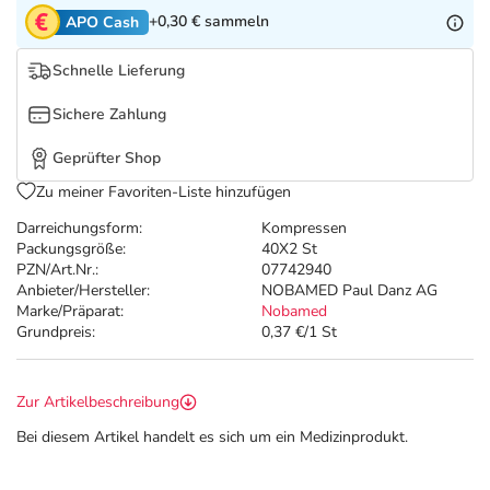
Refluthin, Lasea & Carmenthin Deals
Sport & Fitness
Täglich gut versorgt
+0,30 €
sammeln
APO Cash
Salus Deals
Tierapotheke
Schnelle Lieferung
Sichere Zahlung
Vitamine & Mineralstoffe
Geprüfter Shop
Marken
Zu meiner Favoriten-Liste hinzufügen
Darreichungsform:
Kompressen
Packungsgröße:
40X2 St
PZN/Art.Nr.:
07742940
Anbieter/Hersteller:
NOBAMED Paul Danz AG
Marke/Präparat:
Nobamed
Grundpreis:
0,37 €/1 St
Zur Artikelbeschreibung
Bei diesem Artikel handelt es sich um ein Medizinprodukt.