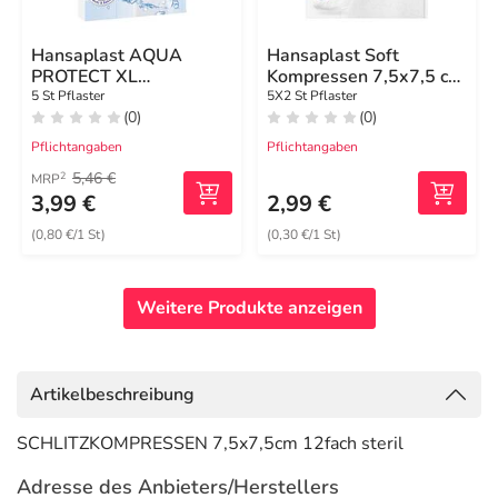
Hansaplast AQUA
Hansaplast Soft
PROTECT XL
Kompressen 7,5x7,5 cm
Wundverband steril 6x7
steril
5 St Pflaster
5X2 St Pflaster
(0)
(0)
cm
Pflichtangaben
Pflichtangaben
5,46 €
2
MRP
3,99 €
2,99 €
(0,80 €/1 St)
(0,30 €/1 St)
Weitere Produkte anzeigen
Artikelbeschreibung
SCHLITZKOMPRESSEN 7,5x7,5cm 12fach steril
Adresse des Anbieters/Herstellers