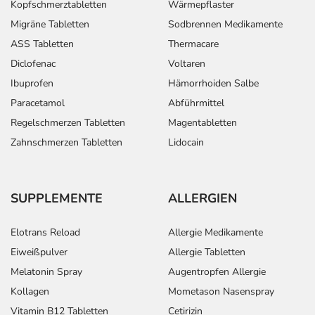
Kopfschmerztabletten
Wärmepflaster
Migräne Tabletten
Sodbrennen Medikamente
ASS Tabletten
Thermacare
Diclofenac
Voltaren
Ibuprofen
Hämorrhoiden Salbe
Paracetamol
Abführmittel
Regelschmerzen Tabletten
Magentabletten
Zahnschmerzen Tabletten
Lidocain
SUPPLEMENTE
ALLERGIEN
Elotrans Reload
Allergie Medikamente
Eiweißpulver
Allergie Tabletten
Melatonin Spray
Augentropfen Allergie
Kollagen
Mometason Nasenspray
Vitamin B12 Tabletten
Cetirizin