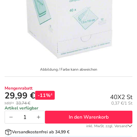
Geschenkideen
Fragen und Antworten
5% Extra Cash
Diabetes
Aktuelle Coupons
Kontakt
Avene & Ducray Deals
Körperpflege & Kosmetik
7
Ratgeber
Eucerin Deals
Liebe & Erotik
Summer SALE
Beliebte Beiträge
Evolsin Deals
Mutter & Kind
Reiseapotheke
Abbildung / Farbe kann abweichen
E-Rezept einlösen
Frontline & Frontpro Deals
Nahrungsergänzung
Insektenschutz
Mengenrabatt
29,99 €
-11%
4
40X2 St
E-Rezept App
Nattermann Deals
Natur & Homöopathie
Sonnenpflege
Grundpreis:
33,74 €
0,37 €/1 St
MRP²
Artikel verfügbar
In den Warenkorb
R(h)ein Nutrition Deals
Sanitätshaus
Sommerpflege für Haar und Kopfhaut
inkl. MwSt. zzgl. Versand
Versandkostenfrei ab 34,99 €