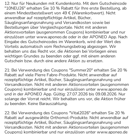
12: Nur für Neukunden mit Kundenkonto. Mit dem Gutscheincode
"10NEU26" erhalten Sie 10 % Rabatt für Ihre erste Bestellung, ab
einem Mindestbestellwert von 49 € (Warenkorbwert). Nicht
anwendbar auf rezeptpflichtige Artikel, Bücher,
Säuglingsanfangsnahrung und Versandkosten sowie bei
Bestellungen über Vergleichsportale. Nicht mit anderen
Aktionsvorteilen (ausgenommen Coupons) kombinierbar und nur
einzulösen unter www.aponeo.de oder in der APONEO App. Nach
Eingabe des Gutscheincodes im Warenkorb, wird der Wert des
Vorteils automatisch vom Rechnungsbetrag abgezogen. Wir
behalten uns das Recht vor, die Aktionen bei Vorliegen eines
wichtigen Grundes zu beenden oder ggf. mit einem anderen
Gutschein bzw. durch eine andere Aktion zu ersetzen.
21: Bei Verwendung des Coupons "Summer20" erhalten Sie 20 %
Rabatt auf viele Pierre Fabre-Produkte. Nicht anwendbar auf
rezeptpflichtige Artikel, Bücher, Säuglingsanfangsnahrung und
Versandkosten. Nicht mit anderen Aktionsvorteilen (ausgenommen
Coupons) kombinierbar und nur einzulösen unter www.aponeo.de
und in der APONEO App. Gültig: 27.07.2026 bis 09.08.2026. Nur
solange der Vorrat reicht. Wir behalten uns vor, die Aktion früher
zu beenden. Keine Barauszahlung.
22: Bei Verwendung des Coupons "Vital2026" erhalten Sie 20 %
Rabatt auf ausgewählte Orthomol-Produkte. Nicht anwendbar auf
rezeptpflichtige Artikel, Bücher, Säuglingsanfangsnahrung und
Versandkosten. Nicht mit anderen Aktionsvorteilen (ausgenommen
Coupons) kombinierbar und nur einzulösen unter www.aponeo.de