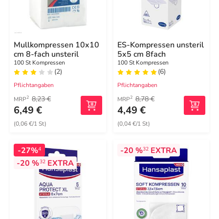
Mullkompressen 10x10
ES-Kompressen unsteril
cm 8-fach unsteril
5x5 cm 8fach
100 St Kompressen
100 St Kompressen
(2)
(6)
Pflichtangaben
Pflichtangaben
8,23 €
8,78 €
2
2
MRP
MRP
6,49 €
4,49 €
(0,06 €/1 St)
(0,04 €/1 St)
-27%
-20 %
EXTRA
4
32
-20 %
EXTRA
32