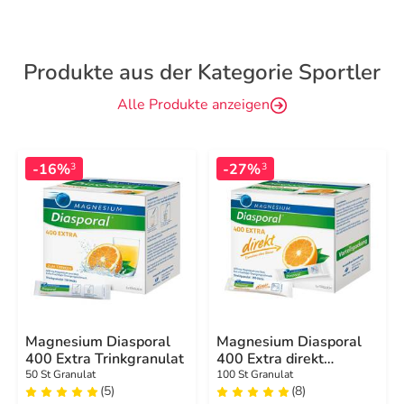
Produkte aus der Kategorie Sportler
Alle Produkte anzeigen
-16%
-27%
3
3
Magnesium Diasporal
Magnesium Diasporal
400 Extra Trinkgranulat
400 Extra direkt
Granulat
50 St Granulat
100 St Granulat
(5)
(8)