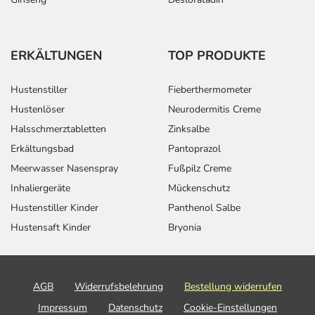
ERKÄLTUNGEN
TOP PRODUKTE
Hustenstiller
Fieberthermometer
Hustenlöser
Neurodermitis Creme
Halsschmerztabletten
Zinksalbe
Erkältungsbad
Pantoprazol
Meerwasser Nasenspray
Fußpilz Creme
Inhaliergeräte
Mückenschutz
Hustenstiller Kinder
Panthenol Salbe
Hustensaft Kinder
Bryonia
AGB
Widerrufsbelehrung
Bestellung widerrufen
Impressum
Datenschutz
Cookie-Einstellungen