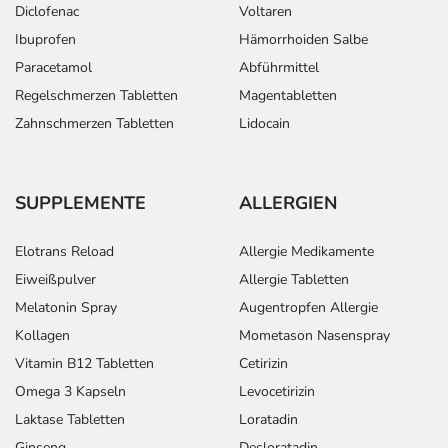
Diclofenac
Voltaren
Ibuprofen
Hämorrhoiden Salbe
Paracetamol
Abführmittel
Regelschmerzen Tabletten
Magentabletten
Zahnschmerzen Tabletten
Lidocain
SUPPLEMENTE
ALLERGIEN
Elotrans Reload
Allergie Medikamente
Eiweißpulver
Allergie Tabletten
Melatonin Spray
Augentropfen Allergie
Kollagen
Mometason Nasenspray
Vitamin B12 Tabletten
Cetirizin
Omega 3 Kapseln
Levocetirizin
Laktase Tabletten
Loratadin
Ginseng
Desloratadin