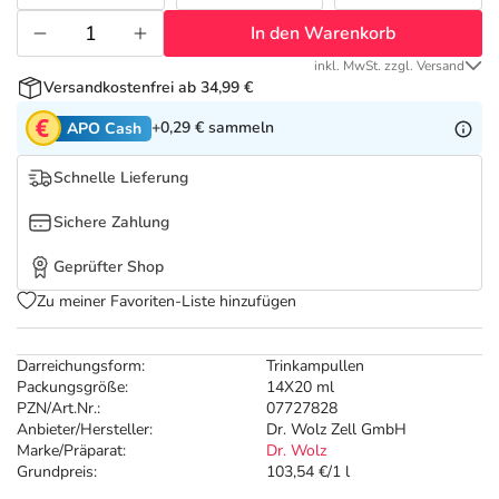
Refluthin, Lasea & Carmenthin Deals
Sport & Fitness
Täglich gut versorgt
In den Warenkorb
Salus Deals
Tierapotheke
inkl. MwSt. zzgl. Versand
Versandkostenfrei ab 34,99 €
+0,29 €
sammeln
APO Cash
Vitamine & Mineralstoffe
Schnelle Lieferung
Marken
Sichere Zahlung
Geprüfter Shop
Zu meiner Favoriten-Liste hinzufügen
Darreichungsform:
Trinkampullen
Packungsgröße:
14X20 ml
PZN/Art.Nr.:
07727828
Anbieter/Hersteller:
Dr. Wolz Zell GmbH
Marke/Präparat:
Dr. Wolz
Grundpreis:
103,54 €/1 l