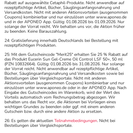
Rabatt auf ausgewählte Cetaphil-Produkte. Nicht anwendbar auf
rezeptpflichtige Artikel, Bücher, Säuglingsanfangsnahrung und
Versandkosten. Nicht mit anderen Aktionsvorteilen (ausgenommen
Coupons) kombinierbar und nur einzulösen unter www.aponeo.de
und in der APONEO App. Gültig: 01.08.2026 bis 01.09.2026. Nur
solange der Vorrat reicht. Wir behalten uns vor, die Aktion früher
zu beenden. Keine Barauszahlung.
24: Gratislieferung innerhalb Deutschlands bei Bestellung mit
rezeptpflichtigen Produkten.
25: Mit dem Gutscheincode "Merit25" erhalten Sie 25 % Rabatt auf
das Produkt Eucerin Sun Gel-Creme Oil Control LSF 50+, 50 ml
(PZN 10832664). Gültig: 01.08.2026 bis 31.08.2026. Nur solange
der Vorrat reicht. Nicht anwendbar auf rezeptpflichtige Artikel,
Bücher, Säuglingsanfangsnahrung und Versandkosten sowie bei
Bestellungen über Vergleichsportale. Nicht mit anderen
Aktionsvorteilen (ausgenommen Coupons) kombinierbar und nur
einzulösen unter www.aponeo.de oder in der APONEO App. Nach
Eingabe des Gutscheincodes im Warenkorb, wird der Wert des
Vorteils automatisch vom Rechnungsbetrag abgezogen. Wir
behalten uns das Recht vor, die Aktionen bei Vorliegen eines
wichtigen Grundes zu beenden oder ggf. mit einem anderen
Gutschein bzw. durch eine andere Aktion zu ersetzen.
26: Es gelten die aktuellen
Teilnahmebedingungen
. Nicht bei
Bestellungen über Vergleichsportale.