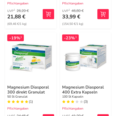
Pflichtangaben
Pflichtangaben
26,20 €
46,80 €
1
1
UVP
UVP
21,88 €
33,99 €
(69,46 €/1 kg)
(154,50 €/1 kg)
-19%
-23%
3
3
Magnesium Diasporal
Magnesium Diasporal
300 direkt Granulat
400 Extra Kapseln
50 St Granulat
100 St Kapseln
(1)
(3)
Pflichtangaben
Pflichtangaben
24,45 €
41,20 €
1
1