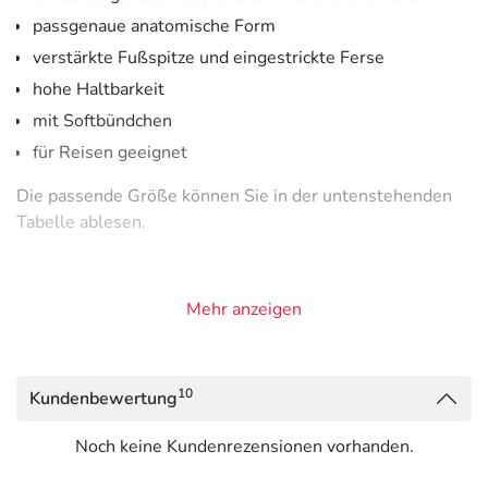
passgenaue anatomische Form
verstärkte Fußspitze und eingestrickte Ferse
hohe Haltbarkeit
mit Softbündchen
für Reisen geeignet
Die passende Größe können Sie in der untenstehenden
Tabelle ablesen.
Mehr anzeigen
Größe
Konfektion
Schuhgrößen
Gewicht/kg
I
XS 34-36
36-38
ca. 43-52
10
Kundenbewertung
II
S 36-38
37-39
ca. 50-60
III
M 40-42
39-40
ca. 57-66
Noch keine Kundenrezensionen vorhanden.
IV
L 42-44
40-42
ca. 63-75