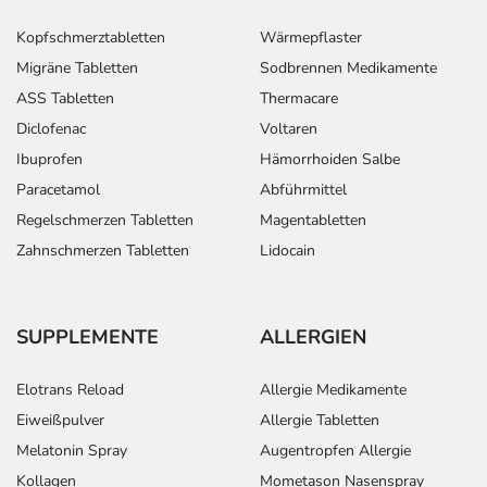
Kopfschmerztabletten
Wärmepflaster
Migräne Tabletten
Sodbrennen Medikamente
ASS Tabletten
Thermacare
Diclofenac
Voltaren
Ibuprofen
Hämorrhoiden Salbe
Paracetamol
Abführmittel
Regelschmerzen Tabletten
Magentabletten
Zahnschmerzen Tabletten
Lidocain
SUPPLEMENTE
ALLERGIEN
Elotrans Reload
Allergie Medikamente
Eiweißpulver
Allergie Tabletten
Melatonin Spray
Augentropfen Allergie
Kollagen
Mometason Nasenspray