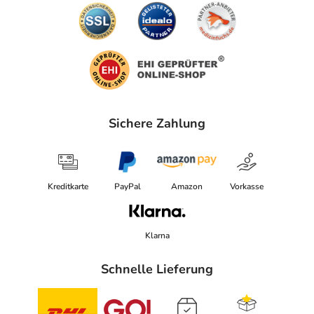
elektronische Adresse: https://compressana.de/
Angaben gem. EU-Produktsicherheitsverordnung (GPSR)
anzeigen
Das
PDF des Beipackzettels
können Sie sich oben
herunterladen.
Sichere Zahlung
Kreditkarte
PayPal
Amazon
Vorkasse
Klarna
Schnelle Lieferung