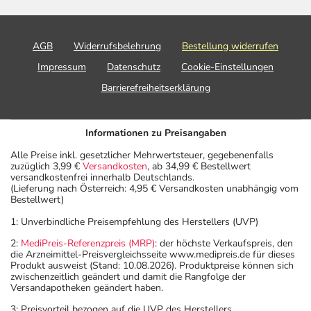
AGB
Widerrufsbelehrung
Bestellung widerrufen
Impressum
Datenschutz
Cookie-Einstellungen
Barrierefreiheitserklärung
Informationen zu Preisangaben
Alle Preise inkl. gesetzlicher Mehrwertsteuer, gegebenenfalls
zuzüglich 3,99 €
Versandkosten
, ab 34,99 € Bestellwert
versandkostenfrei innerhalb Deutschlands.
(Lieferung nach Österreich: 4,95 € Versandkosten unabhängig vom
Bestellwert)
1: Unverbindliche Preisempfehlung des Herstellers (UVP)
2:
MediPreis-Referenzpreis (MRP)
: der höchste Verkaufspreis, den
die Arzneimittel-Preisvergleichsseite www.medipreis.de für dieses
Produkt ausweist (Stand: 10.08.2026). Produktpreise können sich
zwischenzeitlich geändert und damit die Rangfolge der
Versandapotheken geändert haben.
3: Preisvorteil bezogen auf die UVP des Herstellers