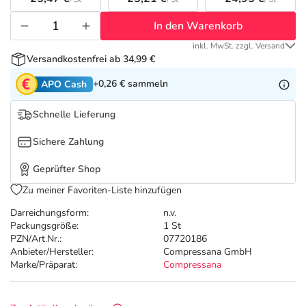
Refluthin, Lasea & Carmenthin Deals
Sport & Fitness
Täglich gut versorgt
In den Warenkorb
Salus Deals
Tierapotheke
inkl. MwSt. zzgl. Versand
Versandkostenfrei ab 34,99 €
Vitamine & Mineralstoffe
+0,26 €
sammeln
APO Cash
Schnelle Lieferung
Marken
Sichere Zahlung
Geprüfter Shop
Zu meiner Favoriten-Liste hinzufügen
Darreichungsform:
n.v.
Packungsgröße:
1 St
PZN/Art.Nr.:
07720186
Anbieter/Hersteller:
Compressana GmbH
Marke/Präparat:
Compressana