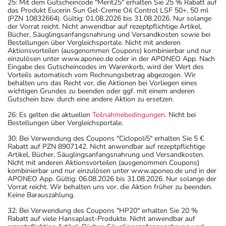
25: Mit dem Gutscheincode "Merit25" erhalten Sie 25 % Rabatt auf
das Produkt Eucerin Sun Gel-Creme Oil Control LSF 50+, 50 ml
(PZN 10832664). Gültig: 01.08.2026 bis 31.08.2026. Nur solange
der Vorrat reicht. Nicht anwendbar auf rezeptpflichtige Artikel,
Bücher, Säuglingsanfangsnahrung und Versandkosten sowie bei
Bestellungen über Vergleichsportale. Nicht mit anderen
Aktionsvorteilen (ausgenommen Coupons) kombinierbar und nur
einzulösen unter www.aponeo.de oder in der APONEO App. Nach
Eingabe des Gutscheincodes im Warenkorb, wird der Wert des
Vorteils automatisch vom Rechnungsbetrag abgezogen. Wir
behalten uns das Recht vor, die Aktionen bei Vorliegen eines
wichtigen Grundes zu beenden oder ggf. mit einem anderen
Gutschein bzw. durch eine andere Aktion zu ersetzen.
26: Es gelten die aktuellen
Teilnahmebedingungen
. Nicht bei
Bestellungen über Vergleichsportale.
30: Bei Verwendung des Coupons "Ciclopoli5" erhalten Sie 5 €
Rabatt auf PZN 8907142. Nicht anwendbar auf rezeptpflichtige
Artikel, Bücher, Säuglingsanfangsnahrung und Versandkosten.
Nicht mit anderen Aktionsvorteilen (ausgenommen Coupons)
kombinierbar und nur einzulösen unter www.aponeo.de und in der
APONEO App. Gültig: 06.08.2026 bis 31.08.2026. Nur solange der
Vorrat reicht. Wir behalten uns vor, die Aktion früher zu beenden.
Keine Barauszahlung.
32: Bei Verwendung des Coupons "HP20" erhalten Sie 20 %
Rabatt auf viele Hansaplast-Produkte. Nicht anwendbar auf