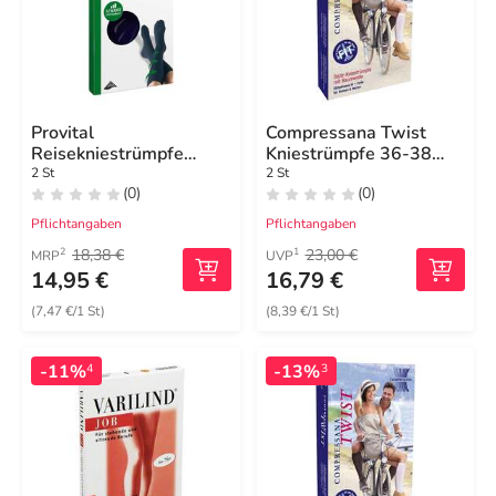
Provital
Compressana Twist
Reisekniestrümpfe
Kniestrümpfe 36-38
Größe 39 - 42 marine
anthrazit
2 St
2 St
(0)
(0)
Pflichtangaben
Pflichtangaben
18,38 €
23,00 €
2
1
MRP
UVP
14,95 €
16,79 €
(7,47 €/1 St)
(8,39 €/1 St)
-11%
-13%
4
3