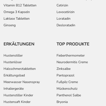
Vitamin B12 Tabletten
Cetirizin
Omega 3 Kapseln
Levocetirizin
Laktase Tabletten
Loratadin
Ginseng
Desloratadin
ERKÄLTUNGEN
TOP PRODUKTE
Hustenstiller
Fieberthermometer
Hustenlöser
Neurodermitis Creme
Halsschmerztabletten
Zinksalbe
Erkältungsbad
Pantoprazol
Meerwasser Nasenspray
Fußpilz Creme
Inhaliergeräte
Mückenschutz
Hustenstiller Kinder
Panthenol Salbe
Hustensaft Kinder
Bryonia