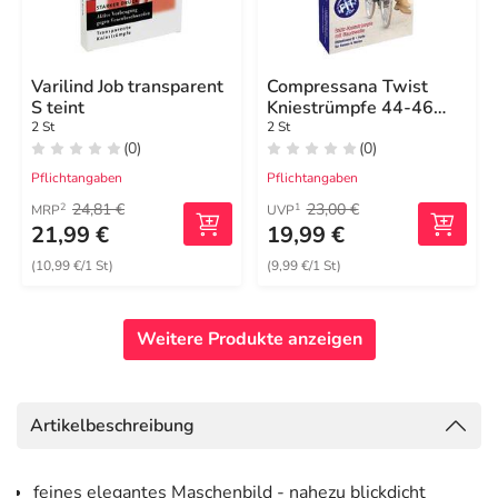
Varilind Job transparent
Compressana Twist
S teint
Kniestrümpfe 44-46
vanilla
2 St
2 St
(0)
(0)
Pflichtangaben
Pflichtangaben
24,81 €
23,00 €
2
1
MRP
UVP
21,99 €
19,99 €
(10,99 €/1 St)
(9,99 €/1 St)
Weitere Produkte anzeigen
Artikelbeschreibung
feines elegantes Maschenbild - nahezu blickdicht