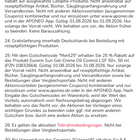
Rabatt auf ausgewählte Cetaphil-Produkte. Nicht anwendbar auf
rezeptpflichtige Artikel, Bücher, Säuglingsanfangsnahrung und
Versandkosten. Nicht mit anderen Aktionsvorteilen (ausgenommen
Coupons) kombinierbar und nur einzulösen unter www.aponeo.de
und in der APONEO App. Gültig: 01.08.2026 bis 01.09.2026. Nur
solange der Vorrat reicht. Wir behalten uns vor, die Aktion früher
zu beenden. Keine Barauszahlung.
24: Gratislieferung innerhalb Deutschlands bei Bestellung mit
rezeptpflichtigen Produkten.
25: Mit dem Gutscheincode "Merit25" erhalten Sie 25 % Rabatt auf
das Produkt Eucerin Sun Gel-Creme Oil Control LSF 50+, 50 ml
(PZN 10832664). Gültig: 01.08.2026 bis 31.08.2026. Nur solange
der Vorrat reicht. Nicht anwendbar auf rezeptpflichtige Artikel,
Bücher, Säuglingsanfangsnahrung und Versandkosten sowie bei
Bestellungen über Vergleichsportale. Nicht mit anderen
Aktionsvorteilen (ausgenommen Coupons) kombinierbar und nur
einzulösen unter www.aponeo.de oder in der APONEO App. Nach
Eingabe des Gutscheincodes im Warenkorb, wird der Wert des
Vorteils automatisch vom Rechnungsbetrag abgezogen. Wir
behalten uns das Recht vor, die Aktionen bei Vorliegen eines
wichtigen Grundes zu beenden oder ggf. mit einem anderen
Gutschein bzw. durch eine andere Aktion zu ersetzen.
26: Es gelten die aktuellen
Teilnahmebedingungen
. Nicht bei
Bestellungen über Vergleichsportale.
30: Bei Verwendung des Coupons "Ciclopoli5" erhalten Sie 5 €