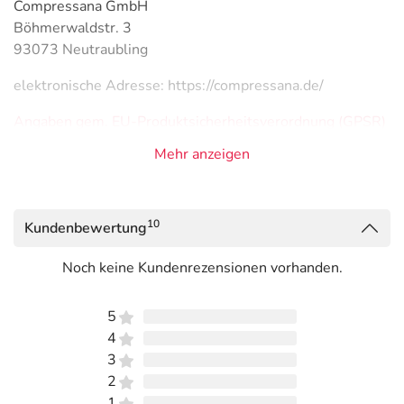
Compressana GmbH
Böhmerwaldstr. 3
93073 Neutraubling
elektronische Adresse: https://compressana.de/
Angaben gem. EU-Produktsicherheitsverordnung (GPSR)
anzeigen
Mehr anzeigen
Das
PDF des Beipackzettels
können Sie sich oben
herunterladen.
10
Kundenbewertung
Noch keine Kundenrezensionen vorhanden.
5
4
3
2
1