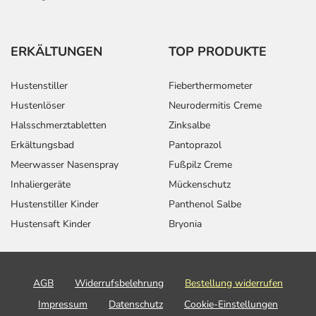
ERKÄLTUNGEN
TOP PRODUKTE
Hustenstiller
Fieberthermometer
Hustenlöser
Neurodermitis Creme
Halsschmerztabletten
Zinksalbe
Erkältungsbad
Pantoprazol
Meerwasser Nasenspray
Fußpilz Creme
Inhaliergeräte
Mückenschutz
Hustenstiller Kinder
Panthenol Salbe
Hustensaft Kinder
Bryonia
AGB
Widerrufsbelehrung
Bestellung widerrufen
Impressum
Datenschutz
Cookie-Einstellungen