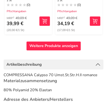
2 St
2 St
(0)
(0)
Pflichtangaben
Pflichtangaben
49,09 €
49,09 €
2
2
MRP
MRP
39,99 €
34,19 €
(20,00 €/1 St)
(17,09 €/1 St)
Weitere Produkte anzeigen
Artikelbeschreibung
COMPRESSANA Calypso 70 Umst.St.Str.H.II romance
Materialzusammensetzung
80% Polyamid 20% Elastan
Adresse des Anbieters/Herstellers