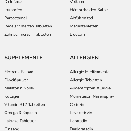
Diclofenac
Voltaren
Ibuprofen
Hämorrhoiden Salbe
Paracetamol
Abführmittel
Regelschmerzen Tabletten
Magentabletten
Zahnschmerzen Tabletten
Lidocain
SUPPLEMENTE
ALLERGIEN
Elotrans Reload
Allergie Medikamente
Eiweißpulver
Allergie Tabletten
Melatonin Spray
Augentropfen Allergie
Kollagen
Mometason Nasenspray
Vitamin B12 Tabletten
Cetirizin
Omega 3 Kapseln
Levocetirizin
Laktase Tabletten
Loratadin
Ginseng
Desloratadin