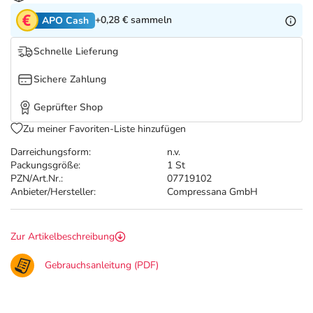
Refluthin, Lasea & Carmenthin Deals
Sport & Fitness
Täglich gut versorgt
+0,28 €
sammeln
APO Cash
Salus Deals
Tierapotheke
Schnelle Lieferung
Sichere Zahlung
Vitamine & Mineralstoffe
Geprüfter Shop
Marken
Zu meiner Favoriten-Liste hinzufügen
Darreichungsform:
n.v.
Packungsgröße:
1 St
PZN/Art.Nr.:
07719102
Anbieter/Hersteller:
Compressana GmbH
Zur Artikelbeschreibung
Gebrauchsanleitung (PDF)