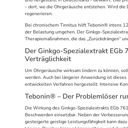
und hergestellt in Deutschland – bewährt. Das pf
– dort, wo die Ohrgeräusche entstehen. Wird die 
regenerieren.
Bei chronischem Tinnitus hilft Tebonin® intens 1
der Belastung umgehen. Der Ginkgo-Spezialextrak
Therapiemaßnahmen, die das „Zurückdrängen“ und 
Der Ginkgo-Spezialextrakt EGb 7
Verträglichkeit
Um Ohrgeräusche wirksam lindern zu können, sol
werden. Auch bei längerer Anwendung ist dieses 
entwickelten Verfahren hergestellt: Intensive Ko
Tebonin® – Der Problemlöser ru
Die Wirkung des Ginkgo-Spezialextrakts EGb 761®
Beschwerden einsetzbar. Neben der Verbesserung
gesteigerte geistige Leistungsfähigkeit kann dazu