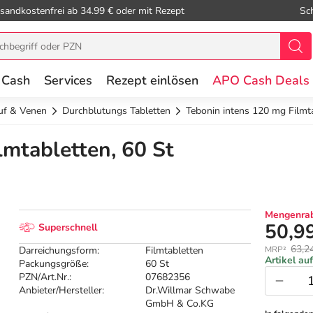
sandkostenfrei ab 34.99 € oder mit Rezept
Sc
 Cash
Services
Rezept einlösen
APO Cash Deals
auf & Venen
Durchblutungs Tabletten
Tebonin intens 120 mg Filmt
lmtabletten, 60 St
Mengenrab
50,9
Superschnell
63,2
Darreichungsform:
Filmtabletten
MRP²
Artikel au
Packungsgröße:
60 St
PZN/Art.Nr.:
07682356
Anbieter/Hersteller:
Dr.Willmar Schwabe
GmbH & Co.KG