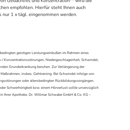
on Gedächtnis und Konzentration** wird die
en empfohlen. Hierfür steht Ihnen auch
s nur 1 x tägl. eingenommen werden.
 bedingten geistigen Leistungseinbußen im Rahmen eines
s-/ Konzentrationsstörungen, Niedergeschlagenheit, Schwindel,
elnden Grunderkrankung beruhen. Zur Verlängerung der
r Maßnahmen, insbes. Gehtraining. Bei Schwindel infolge von
ngsstörungen oder altersbedingten Rückbildungsvorgängen.
nder Schwerhörigkeit bzw. einem Hörverlust sollte unverzüglich
er in Ihrer Apotheke. Dr. Willmar Schwabe GmbH & Co. KG –