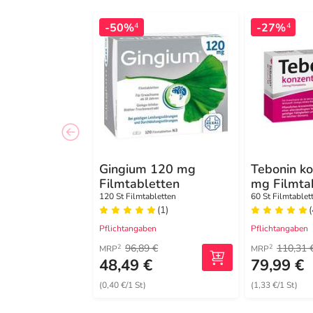
-50%
-27%
4
4
Gingium 120 mg
Tebonin k
Filmtabletten
mg Filmta
120 St Filmtabletten
60 St Filmtablet
(1)
(
Pflichtangaben
Pflichtangaben
96,89 €
110,31 
2
2
MRP
MRP
48,49 €
79,99 €
(0,40 €/1 St)
(1,33 €/1 St)