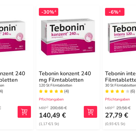
-30%
-6%
4
4
onzent 240
Tebonin konzent 240
Tebonin int
bletten
mg Filmtabletten
Filmtablett
ten
120 St Filmtabletten
30 St Filmtablette
4)
(4)
(6)
Pflichtangaben
Pflichtangaben
€
200,66 €
29,56 €
2
2
MRP
MRP
140,49 €
27,79 €
(1,17 €/1 St)
(0,93 €/1 St)