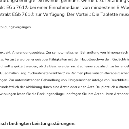
blutungsbedingter Schwindel gelindert werden. Zur Stärkung v
akt EGb 761® bei einer Einnahmedauer von mindestens 8 Woch
rakt EGb 761® zur Verfügung. Der Vorteil: Die Tablette mus
kbildungsvorgängen.
enextrakt. Anwendungsgebiete: Zur symptomatischen Behandlung von hirnorganisch
w. Verlust erworbener geistiger Fähigkeiten mit den Hauptbeschwerden: Gedächtni
 sollte geklärt werden, ob die Beschwerden nicht auf einer spezifisch zu behand
en Gliedmaßen, sog. "Schaufensterkrankheit" im Rahmen physikalisch-therapeutische
ngen. Zur unterstützenden Behandlung von Ohrgeräuschen infolge von Durchblutu
dsätzlich der Abklärung durch eine Ärztin oder einen Arzt. Bei plötzlich auftrete
wirkungen lesen Sie die Packungsbeilage und fragen Sie Ihre Ärztin, Ihren Arzt od
sch bedingten Leistungsstörungen: