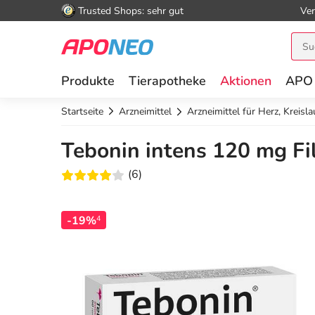
Trusted Shops: sehr gut
Ver
Produkte
Tierapotheke
Aktionen
APO
Startseite
Arzneimittel
Arzneimittel für Herz, Kreisl
Tebonin intens 120 mg Fi
(6)
-19%
4