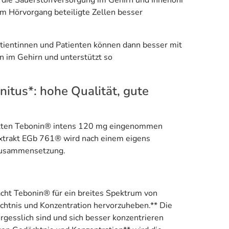
t die Sauerstoffversorgung im Gehirn und Innenohr
am Hörvorgang beteiligte Zellen besser
atientinnen und Patienten können dann besser mit
 im Gehirn und unterstützt so
itus*: hohe Qualität, gute
letten Tebonin® intens 120 mg eingenommen
extrakt EGb 761® wird nach einem eigens
d Zusammensetzung.
cht Tebonin® für ein breites Spektrum von
htnis und Konzentration hervorzuheben.** Die
ergesslich sind und sich besser konzentrieren