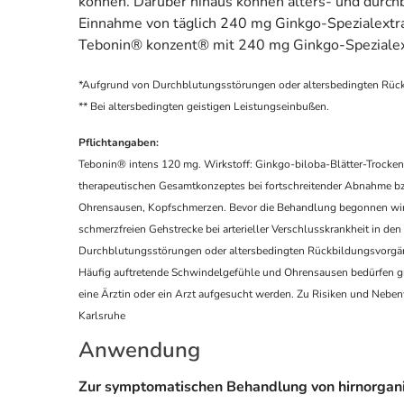
können. Darüber hinaus können alters- und durch
Einnahme von täglich 240 mg Ginkgo-Spezialextr
Tebonin® konzent® mit 240 mg Ginkgo-Spezialext
*Aufgrund von Durchblutungsstörungen oder altersbedingten Rüc
** Bei altersbedingten geistigen Leistungseinbußen.
Pflichtangaben:
Tebonin® intens 120 mg. Wirkstoff: Ginkgo-biloba-Blätter-Trock
therapeutischen Gesamtkonzeptes bei fortschreitender Abnahme bz
Ohrensausen, Kopfschmerzen. Bevor die Behandlung begonnen wird,
schmerzfreien Gehstrecke bei arterieller Verschlusskrankheit in d
Durchblutungsstörungen oder altersbedingten Rückbildungsvorgä
Häufig auftretende Schwindelgefühle und Ohrensausen bedürfen grun
eine Ärztin oder ein Arzt aufgesucht werden. Zu Risiken und Neben
Karlsruhe
Anwendung
Zur symptomatischen Behandlung von hirnorgani