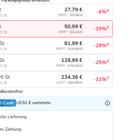
n Packungsgrößen erhältlich:
27,79 €
t
4
-6%
MRP²
29,56 €
/1 St
50,99 €
t
4
-19%
MRP²
63,24 €
/1 St
81,99 €
St
4
-28%
MRP²
114,66 €
/1 St
128,99 €
St
4
-25%
MRP²
170,93 €
/1 St
234,36 €
0 St
3
-31%
UVP¹
341,86 €
/1 St
dkostenfrei
+0,51 €
sammeln
O Cash
lle Lieferung
re Zahlung