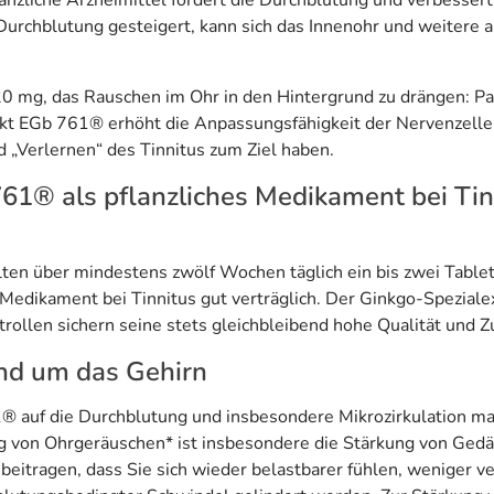
lanzliche Arzneimittel fördert die Durchblutung und verbesser
Durchblutung gesteigert, kann sich das Innenohr und weitere 
20 mg, das Rauschen im Ohr in den Hintergrund zu drängen: P
t EGb 761® erhöht die Anpassungsfähigkeit der Nervenzellen
„Verlernen“ des Tinnitus zum Ziel haben.
61® als pflanzliches Medikament bei Tinn
lten über mindestens zwölf Wochen täglich ein bis zwei Tab
Medikament bei Tinnitus gut verträglich. Der Ginkgo-Spezial
ntrollen sichern seine stets gleichbleibend hohe Qualität un
nd um das Gehirn
 auf die Durchblutung und insbesondere Mikrozirkulation ma
 von Ohrgeräuschen* ist insbesondere die Stärkung von Gedäc
 beitragen, dass Sie sich wieder belastbarer fühlen, weniger v