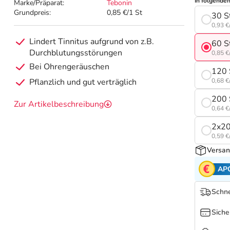
In folgende
Marke/Präparat:
Tebonin
Grundpreis:
0,85 €/1 St
30 S
0,93 €
Lindert Tinnitus aufgrund von z.B.
60 S
Durchblutungsstörungen
0,85 €
Bei Ohrengeräuschen
120 
Pflanzlich und gut verträglich
0,68 €
200 
Zur Artikelbeschreibung
0,64 €
2x20
0,59 €
Versan
AP
Schne
Siche