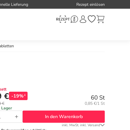
hnelle Lieferung
Rezept einlösen
abletten
att
9 €
-19%
4
60 St
Grundpreis:
4 €
0,85 €/1 St
f Lager
In den Warenkorb
inkl. MwSt. inkl. Versand