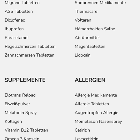
Migräne Tabletten
Sodbrennen Medikamente
ASS Tabletten
Thermacare
Diclofenac
Voltaren
Ibuprofen
Hämorrhoiden Salbe
Paracetamol
Abführmittel
Regelschmerzen Tabletten
Magentabletten
Zahnschmerzen Tabletten
Lidocain
SUPPLEMENTE
ALLERGIEN
Elotrans Reload
Allergie Medikamente
Eiweißpulver
Allergie Tabletten
Melatonin Spray
Augentropfen Allergie
Kollagen
Mometason Nasenspray
Vitamin B12 Tabletten
Cetirizin
Omega 3 Kapseln
Levocetirizin