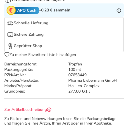
Refluthin, Lasea & Carmenthin Deals
Sport & Fitness
Täglich gut versorgt
+0,28 €
sammeln
APO Cash
Salus Deals
Tierapotheke
Schnelle Lieferung
Vitamine & Mineralstoffe
Sichere Zahlung
Geprüfter Shop
Marken
Zu meiner Favoriten-Liste hinzufügen
Darreichungsform:
Tropfen
Packungsgröße:
100 ml
PZN/Art.Nr.:
07653449
Anbieter/Hersteller:
Pharma Liebermann GmbH
Marke/Präparat:
Ho-Len-Complex
Grundpreis:
277,00 €/1 l
Zur Artikelbeschreibung
Zu Risiken und Nebenwirkungen lesen Sie die Packungsbeilage
und fragen Sie Ihre Ärztin, Ihren Arzt oder in Ihrer Apotheke.