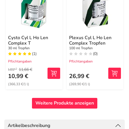
Cysto Cyl L Ho Len
Plexus Cyl L Ho Len
Complex T
Complex Tropfen
30 ml Tropfen
100 ml Tropfen
(1)
(0)
Pflichtangaben
Pflichtangaben
11,66 €
2
MRP
10,99 €
26,99 €
(366,33 €/1 l)
(269,90 €/1 l)
Weitere Produkte anzeigen
Artikelbeschreibung