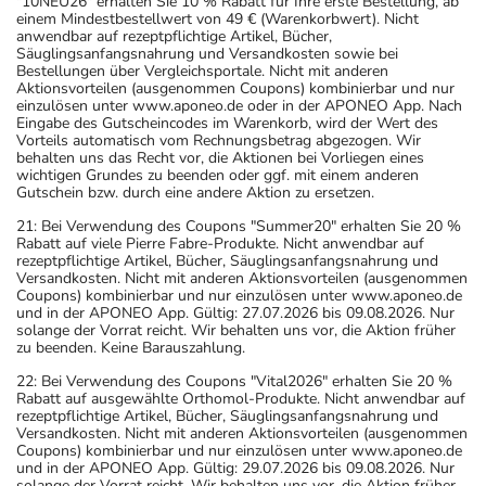
"10NEU26" erhalten Sie 10 % Rabatt für Ihre erste Bestellung, ab
einem Mindestbestellwert von 49 € (Warenkorbwert). Nicht
anwendbar auf rezeptpflichtige Artikel, Bücher,
Säuglingsanfangsnahrung und Versandkosten sowie bei
Bestellungen über Vergleichsportale. Nicht mit anderen
Aktionsvorteilen (ausgenommen Coupons) kombinierbar und nur
einzulösen unter www.aponeo.de oder in der APONEO App. Nach
Eingabe des Gutscheincodes im Warenkorb, wird der Wert des
Vorteils automatisch vom Rechnungsbetrag abgezogen. Wir
behalten uns das Recht vor, die Aktionen bei Vorliegen eines
wichtigen Grundes zu beenden oder ggf. mit einem anderen
Gutschein bzw. durch eine andere Aktion zu ersetzen.
21: Bei Verwendung des Coupons "Summer20" erhalten Sie 20 %
Rabatt auf viele Pierre Fabre-Produkte. Nicht anwendbar auf
rezeptpflichtige Artikel, Bücher, Säuglingsanfangsnahrung und
Versandkosten. Nicht mit anderen Aktionsvorteilen (ausgenommen
Coupons) kombinierbar und nur einzulösen unter www.aponeo.de
und in der APONEO App. Gültig: 27.07.2026 bis 09.08.2026. Nur
solange der Vorrat reicht. Wir behalten uns vor, die Aktion früher
zu beenden. Keine Barauszahlung.
22: Bei Verwendung des Coupons "Vital2026" erhalten Sie 20 %
Rabatt auf ausgewählte Orthomol-Produkte. Nicht anwendbar auf
rezeptpflichtige Artikel, Bücher, Säuglingsanfangsnahrung und
Versandkosten. Nicht mit anderen Aktionsvorteilen (ausgenommen
Coupons) kombinierbar und nur einzulösen unter www.aponeo.de
und in der APONEO App. Gültig: 29.07.2026 bis 09.08.2026. Nur
solange der Vorrat reicht. Wir behalten uns vor, die Aktion früher