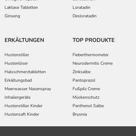
Laktase Tabletten
Loratadin
Ginseng
Desloratadin
ERKÄLTUNGEN
TOP PRODUKTE
Hustenstiller
Fieberthermometer
Hustenlöser
Neurodermitis Creme
Halsschmerztabletten
Zinksalbe
Erkältungsbad
Pantoprazol
Meerwasser Nasenspray
Fußpilz Creme
Inhaliergeräte
Mückenschutz
Hustenstiller Kinder
Panthenol Salbe
Hustensaft Kinder
Bryonia