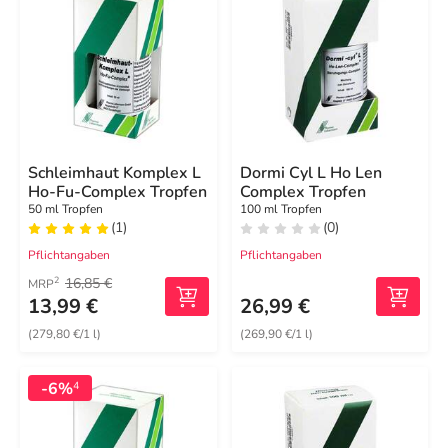
Schleimhaut Komplex L
Dormi Cyl L Ho Len
Ho-Fu-Complex Tropfen
Complex Tropfen
50 ml Tropfen
100 ml Tropfen
(1)
(0)
Pflichtangaben
Pflichtangaben
16,85 €
2
MRP
13,99 €
26,99 €
(279,80 €/1 l)
(269,90 €/1 l)
-6%
4