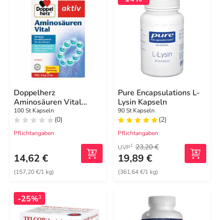
Doppelherz
Pure Encapsulations L-
Aminosäuren Vital
Lysin Kapseln
Kapseln
100 St Kapseln
90 St Kapseln
(0)
(2)
Pflichtangaben
Pflichtangaben
23,20 €
1
UVP
14,62 €
19,89 €
(157,20 €/1 kg)
(361,64 €/1 kg)
-25%
3