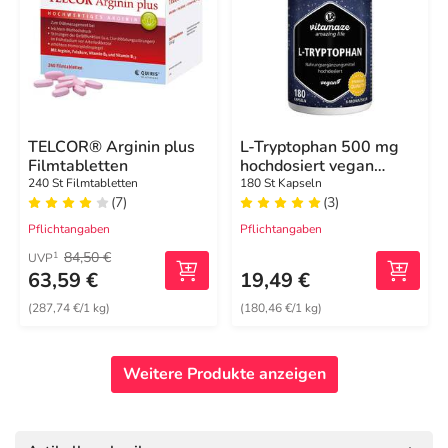
TELCOR® Arginin plus
L-Tryptophan 500 mg
Filmtabletten
hochdosiert vegan
Kapseln
240 St Filmtabletten
180 St Kapseln
(7)
(3)
Pflichtangaben
Pflichtangaben
84,50 €
1
UVP
63,59 €
19,49 €
(287,74 €/1 kg)
(180,46 €/1 kg)
Weitere Produkte anzeigen