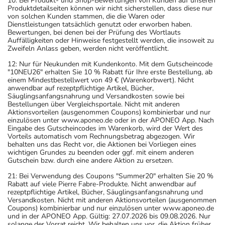
10: Bei Produkt- und Shop-Bewertungen von Kunden auf unseren
Produktdetailseiten können wir nicht sicherstellen, dass diese nur
von solchen Kunden stammen, die die Waren oder
Dienstleistungen tatsächlich genutzt oder erworben haben.
Bewertungen, bei denen bei der Prüfung des Wortlauts
Auffälligkeiten oder Hinweise festgestellt werden, die insoweit zu
Zweifeln Anlass geben, werden nicht veröffentlicht.
12: Nur für Neukunden mit Kundenkonto. Mit dem Gutscheincode
"10NEU26" erhalten Sie 10 % Rabatt für Ihre erste Bestellung, ab
einem Mindestbestellwert von 49 € (Warenkorbwert). Nicht
anwendbar auf rezeptpflichtige Artikel, Bücher,
Säuglingsanfangsnahrung und Versandkosten sowie bei
Bestellungen über Vergleichsportale. Nicht mit anderen
Aktionsvorteilen (ausgenommen Coupons) kombinierbar und nur
einzulösen unter www.aponeo.de oder in der APONEO App. Nach
Eingabe des Gutscheincodes im Warenkorb, wird der Wert des
Vorteils automatisch vom Rechnungsbetrag abgezogen. Wir
behalten uns das Recht vor, die Aktionen bei Vorliegen eines
wichtigen Grundes zu beenden oder ggf. mit einem anderen
Gutschein bzw. durch eine andere Aktion zu ersetzen.
21: Bei Verwendung des Coupons "Summer20" erhalten Sie 20 %
Rabatt auf viele Pierre Fabre-Produkte. Nicht anwendbar auf
rezeptpflichtige Artikel, Bücher, Säuglingsanfangsnahrung und
Versandkosten. Nicht mit anderen Aktionsvorteilen (ausgenommen
Coupons) kombinierbar und nur einzulösen unter www.aponeo.de
und in der APONEO App. Gültig: 27.07.2026 bis 09.08.2026. Nur
solange der Vorrat reicht. Wir behalten uns vor, die Aktion früher