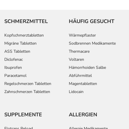
SCHMERZMITTEL
HÄUFIG GESUCHT
Kopfschmerztabletten
Wärmepflaster
Migräne Tabletten
Sodbrennen Medikamente
ASS Tabletten
Thermacare
Diclofenac
Voltaren
Ibuprofen
Hämorrhoiden Salbe
Paracetamol
Abführmittel
Regelschmerzen Tabletten
Magentabletten
Zahnschmerzen Tabletten
Lidocain
SUPPLEMENTE
ALLERGIEN
Elotrans Reload
Allergie Medikamente