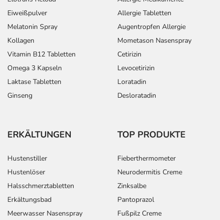
Eiweißpulver
Allergie Tabletten
Melatonin Spray
Augentropfen Allergie
Kollagen
Mometason Nasenspray
Vitamin B12 Tabletten
Cetirizin
Omega 3 Kapseln
Levocetirizin
Laktase Tabletten
Loratadin
Ginseng
Desloratadin
ERKÄLTUNGEN
TOP PRODUKTE
Hustenstiller
Fieberthermometer
Hustenlöser
Neurodermitis Creme
Halsschmerztabletten
Zinksalbe
Erkältungsbad
Pantoprazol
Meerwasser Nasenspray
Fußpilz Creme