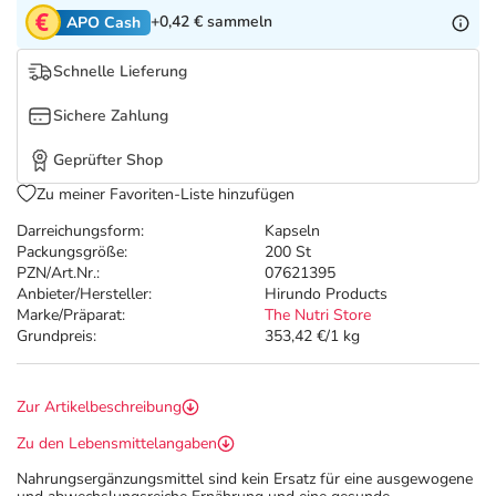
Refluthin, Lasea & Carmenthin Deals
Sport & Fitness
Täglich gut versorgt
+0,42 €
sammeln
APO Cash
Salus Deals
Tierapotheke
Schnelle Lieferung
Sichere Zahlung
Vitamine & Mineralstoffe
Geprüfter Shop
Marken
Zu meiner Favoriten-Liste hinzufügen
Darreichungsform:
Kapseln
Packungsgröße:
200 St
PZN/Art.Nr.:
07621395
Anbieter/Hersteller:
Hirundo Products
Marke/Präparat:
The Nutri Store
Grundpreis:
353,42 €/1 kg
Zur Artikelbeschreibung
Zu den Lebensmittelangaben
Nahrungsergänzungsmittel sind kein Ersatz für eine ausgewogene