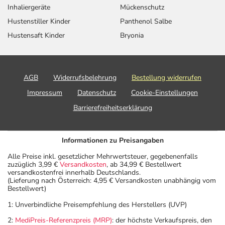
Inhaliergeräte
Mückenschutz
Hustenstiller Kinder
Panthenol Salbe
Hustensaft Kinder
Bryonia
AGB
Widerrufsbelehrung
Bestellung widerrufen
Impressum
Datenschutz
Cookie-Einstellungen
Barrierefreiheitserklärung
Informationen zu Preisangaben
Alle Preise inkl. gesetzlicher Mehrwertsteuer, gegebenenfalls
zuzüglich 3,99 €
Versandkosten
, ab 34,99 € Bestellwert
versandkostenfrei innerhalb Deutschlands.
(Lieferung nach Österreich: 4,95 € Versandkosten unabhängig vom
Bestellwert)
1: Unverbindliche Preisempfehlung des Herstellers (UVP)
2:
MediPreis-Referenzpreis (MRP)
: der höchste Verkaufspreis, den