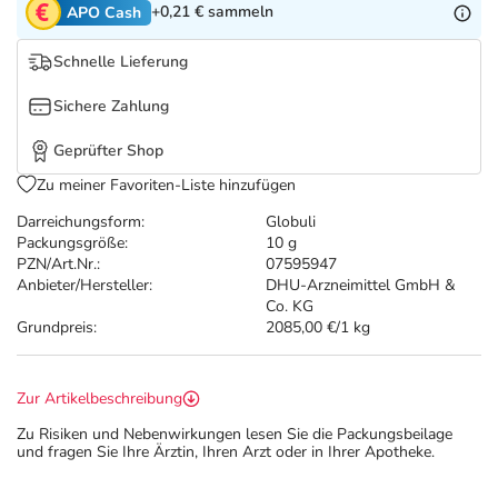
Refluthin, Lasea & Carmenthin Deals
Sport & Fitness
Täglich gut versorgt
+0,21 €
sammeln
APO Cash
Schnelle Lieferung
Salus Deals
Tierapotheke
Sichere Zahlung
Vitamine & Mineralstoffe
Geprüfter Shop
Zu meiner Favoriten-Liste hinzufügen
Marken
Darreichungsform:
Globuli
Packungsgröße:
10 g
PZN/Art.Nr.:
07595947
Anbieter/Hersteller:
DHU-Arzneimittel GmbH &
Co. KG
Grundpreis:
2085,00 €/1 kg
Zur Artikelbeschreibung
Zu Risiken und Nebenwirkungen lesen Sie die Packungsbeilage
und fragen Sie Ihre Ärztin, Ihren Arzt oder in Ihrer Apotheke.