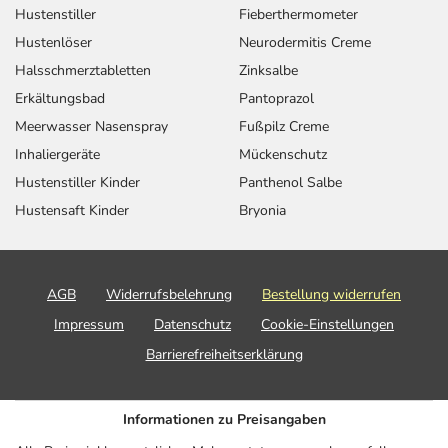
Hustenstiller
Fieberthermometer
Hustenlöser
Neurodermitis Creme
Halsschmerztabletten
Zinksalbe
Erkältungsbad
Pantoprazol
Meerwasser Nasenspray
Fußpilz Creme
Inhaliergeräte
Mückenschutz
Hustenstiller Kinder
Panthenol Salbe
Hustensaft Kinder
Bryonia
AGB
Widerrufsbelehrung
Bestellung widerrufen
Impressum
Datenschutz
Cookie-Einstellungen
Barrierefreiheitserklärung
Informationen zu Preisangaben