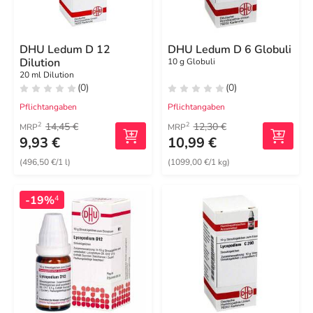
DHU Ledum D 12
DHU Ledum D 6 Globuli
Dilution
10 g Globuli
20 ml Dilution
(0)
(0)
Pflichtangaben
Pflichtangaben
14,45 €
12,30 €
2
2
MRP
MRP
9,93 €
10,99 €
(496,50 €/1 l)
(1099,00 €/1 kg)
-19%
4