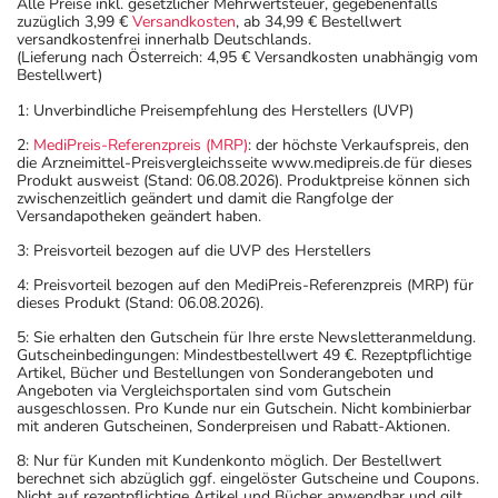
Alle Preise inkl. gesetzlicher Mehrwertsteuer, gegebenenfalls
zuzüglich 3,99 €
Versandkosten
, ab 34,99 € Bestellwert
versandkostenfrei innerhalb Deutschlands.
(Lieferung nach Österreich: 4,95 € Versandkosten unabhängig vom
Bestellwert)
1: Unverbindliche Preisempfehlung des Herstellers (UVP)
2:
MediPreis-Referenzpreis (MRP)
: der höchste Verkaufspreis, den
die Arzneimittel-Preisvergleichsseite www.medipreis.de für dieses
Produkt ausweist (Stand: 06.08.2026). Produktpreise können sich
zwischenzeitlich geändert und damit die Rangfolge der
Versandapotheken geändert haben.
3: Preisvorteil bezogen auf die UVP des Herstellers
4: Preisvorteil bezogen auf den MediPreis-Referenzpreis (MRP) für
dieses Produkt (Stand: 06.08.2026).
5: Sie erhalten den Gutschein für Ihre erste Newsletteranmeldung.
Gutscheinbedingungen: Mindestbestellwert 49 €. Rezeptpflichtige
Artikel, Bücher und Bestellungen von Sonderangeboten und
Angeboten via Vergleichsportalen sind vom Gutschein
ausgeschlossen. Pro Kunde nur ein Gutschein. Nicht kombinierbar
mit anderen Gutscheinen, Sonderpreisen und Rabatt-Aktionen.
8: Nur für Kunden mit Kundenkonto möglich. Der Bestellwert
berechnet sich abzüglich ggf. eingelöster Gutscheine und Coupons.
Nicht auf rezeptpflichtige Artikel und Bücher anwendbar und gilt