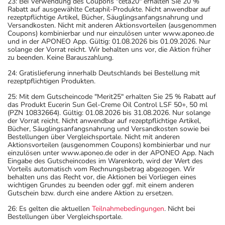
23: Bei Verwendung des Coupons "ceta20" erhalten Sie 20 %
Rabatt auf ausgewählte Cetaphil-Produkte. Nicht anwendbar auf
rezeptpflichtige Artikel, Bücher, Säuglingsanfangsnahrung und
Versandkosten. Nicht mit anderen Aktionsvorteilen (ausgenommen
Coupons) kombinierbar und nur einzulösen unter www.aponeo.de
und in der APONEO App. Gültig: 01.08.2026 bis 01.09.2026. Nur
solange der Vorrat reicht. Wir behalten uns vor, die Aktion früher
zu beenden. Keine Barauszahlung.
24: Gratislieferung innerhalb Deutschlands bei Bestellung mit
rezeptpflichtigen Produkten.
25: Mit dem Gutscheincode "Merit25" erhalten Sie 25 % Rabatt auf
das Produkt Eucerin Sun Gel-Creme Oil Control LSF 50+, 50 ml
(PZN 10832664). Gültig: 01.08.2026 bis 31.08.2026. Nur solange
der Vorrat reicht. Nicht anwendbar auf rezeptpflichtige Artikel,
Bücher, Säuglingsanfangsnahrung und Versandkosten sowie bei
Bestellungen über Vergleichsportale. Nicht mit anderen
Aktionsvorteilen (ausgenommen Coupons) kombinierbar und nur
einzulösen unter www.aponeo.de oder in der APONEO App. Nach
Eingabe des Gutscheincodes im Warenkorb, wird der Wert des
Vorteils automatisch vom Rechnungsbetrag abgezogen. Wir
behalten uns das Recht vor, die Aktionen bei Vorliegen eines
wichtigen Grundes zu beenden oder ggf. mit einem anderen
Gutschein bzw. durch eine andere Aktion zu ersetzen.
26: Es gelten die aktuellen
Teilnahmebedingungen
. Nicht bei
Bestellungen über Vergleichsportale.