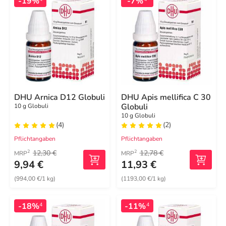
-19%
-7%
DHU Arnica D12 Globuli
DHU Apis mellifica C 30
Globuli
10 g Globuli
10 g Globuli
(4)
(2)
Pflichtangaben
Pflichtangaben
12,30 €
12,78 €
2
2
MRP
MRP
9,94 €
11,93 €
(994,00 €/1 kg)
(1193,00 €/1 kg)
-18%
-11%
4
4