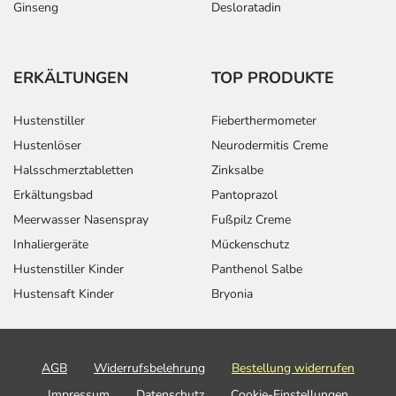
Ginseng
Desloratadin
ERKÄLTUNGEN
TOP PRODUKTE
Hustenstiller
Fieberthermometer
Hustenlöser
Neurodermitis Creme
Halsschmerztabletten
Zinksalbe
Erkältungsbad
Pantoprazol
Meerwasser Nasenspray
Fußpilz Creme
Inhaliergeräte
Mückenschutz
Hustenstiller Kinder
Panthenol Salbe
Hustensaft Kinder
Bryonia
AGB
Widerrufsbelehrung
Bestellung widerrufen
Impressum
Datenschutz
Cookie-Einstellungen