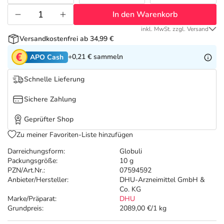
Refluthin, Lasea & Carmenthin Deals
Sport & Fitness
Täglich gut versorgt
In den Warenkorb
Salus Deals
Tierapotheke
inkl. MwSt. zzgl. Versand
Versandkostenfrei ab 34,99 €
+0,21 €
sammeln
APO Cash
Vitamine & Mineralstoffe
Schnelle Lieferung
Marken
Sichere Zahlung
Geprüfter Shop
Zu meiner Favoriten-Liste hinzufügen
Darreichungsform:
Globuli
Packungsgröße:
10 g
PZN/Art.Nr.:
07594592
Anbieter/Hersteller:
DHU-Arzneimittel GmbH &
Co. KG
Marke/Präparat:
DHU
Grundpreis:
2089,00 €/1 kg