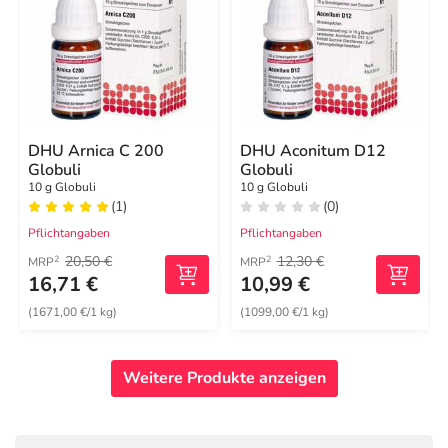
DHU Arnica C 200
DHU Aconitum D12
Globuli
Globuli
10 g Globuli
10 g Globuli
(1)
(0)
Pflichtangaben
Pflichtangaben
20,50 €
12,30 €
2
2
MRP
MRP
16,71 €
10,99 €
(1671,00 €/1 kg)
(1099,00 €/1 kg)
Weitere Produkte anzeigen