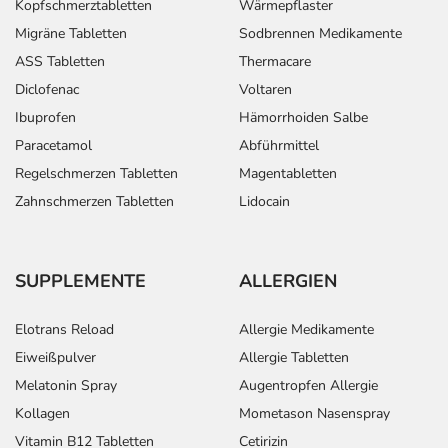
Kopfschmerztabletten
Wärmepflaster
Migräne Tabletten
Sodbrennen Medikamente
ASS Tabletten
Thermacare
Diclofenac
Voltaren
Ibuprofen
Hämorrhoiden Salbe
Paracetamol
Abführmittel
Regelschmerzen Tabletten
Magentabletten
Zahnschmerzen Tabletten
Lidocain
SUPPLEMENTE
ALLERGIEN
Elotrans Reload
Allergie Medikamente
Eiweißpulver
Allergie Tabletten
Melatonin Spray
Augentropfen Allergie
Kollagen
Mometason Nasenspray
Vitamin B12 Tabletten
Cetirizin