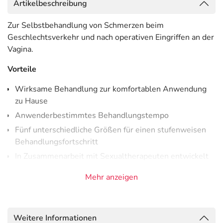
Artikelbeschreibung
Zur Selbstbehandlung von Schmerzen beim
Geschlechtsverkehr und nach operativen Eingriffen an der
Vagina.
Vorteile
Wirksame Behandlung zur komfortablen Anwendung
zu Hause
Anwenderbestimmtes Behandlungstempo
Fünf unterschiedliche Größen für einen stufenweisen
Behandlungsfortschritt
In Zusammenarbeit mit Sexualtherapeuten entwickelt
Geeignet für Frauen, die unter Vaginismus oder
Mehr anzeigen
Dyspareunie leiden
Wurde entwickelt, um das Selbstvertrauen zu stärken
Inhalt
Weitere Informationen