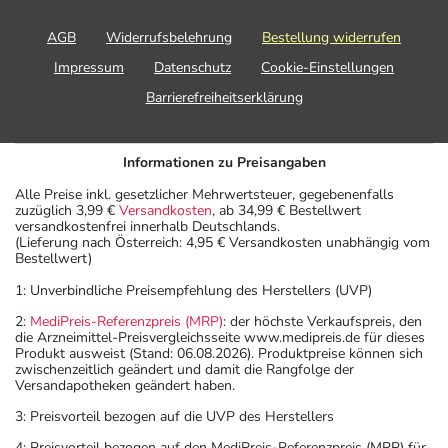
AGB
Widerrufsbelehrung
Bestellung widerrufen
Impressum
Datenschutz
Cookie-Einstellungen
Barrierefreiheitserklärung
Informationen zu Preisangaben
Alle Preise inkl. gesetzlicher Mehrwertsteuer, gegebenenfalls
zuzüglich 3,99 €
Versandkosten
, ab 34,99 € Bestellwert
versandkostenfrei innerhalb Deutschlands.
(Lieferung nach Österreich: 4,95 € Versandkosten unabhängig vom
Bestellwert)
1: Unverbindliche Preisempfehlung des Herstellers (UVP)
2:
MediPreis-Referenzpreis (MRP)
: der höchste Verkaufspreis, den
die Arzneimittel-Preisvergleichsseite www.medipreis.de für dieses
Produkt ausweist (Stand: 06.08.2026). Produktpreise können sich
zwischenzeitlich geändert und damit die Rangfolge der
Versandapotheken geändert haben.
3: Preisvorteil bezogen auf die UVP des Herstellers
4: Preisvorteil bezogen auf den MediPreis-Referenzpreis (MRP) für