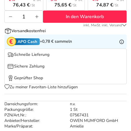
Refluthin, Lasea & Carmenthin Deals
Sport & Fitness
Täglich gut versorgt
76,43 €
75,65 €
74,87 €
/ St
/ St
/ St
In den Warenkorb
Salus Deals
Tierapotheke
inkl. MwSt. inkl. Versand
Versandkostenfrei
Vitamine & Mineralstoffe
+0,78 €
sammeln
APO Cash
Marken
Schnelle Lieferung
Sichere Zahlung
Geprüfter Shop
Zu meiner Favoriten-Liste hinzufügen
Darreichungsform:
n.v.
Packungsgröße:
1 St
PZN/Art.Nr.:
07567431
Anbieter/Hersteller:
OWEN MUMFORD GmbH
Marke/Präparat:
Amielle