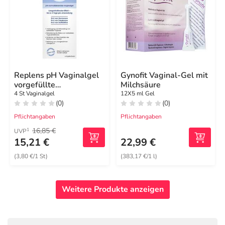
Replens pH Vaginalgel
Gynofit Vaginal-Gel mit
vorgefüllte
Milchsäure
Applikatoren
4 St Vaginalgel
12X5 ml Gel
(0)
(0)
Pflichtangaben
Pflichtangaben
16,85 €
1
UVP
15,21 €
22,99 €
(3,80 €/1 St)
(383,17 €/1 l)
Weitere Produkte anzeigen