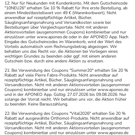
12: Nur für Neukunden mit Kundenkonto. Mit dem Gutscheincode
"10NEU26" erhalten Sie 10 % Rabatt für Ihre erste Bestellung, ab
einem Mindestbestellwert von 49 € (Warenkorbwert). Nicht
anwendbar auf rezeptpflichtige Artikel, Bücher,
Säuglingsanfangsnahrung und Versandkosten sowie bei
Bestellungen über Vergleichsportale. Nicht mit anderen
Aktionsvorteilen (ausgenommen Coupons) kombinierbar und nur
einzulösen unter www.aponeo.de oder in der APONEO App. Nach
Eingabe des Gutscheincodes im Warenkorb, wird der Wert des
Vorteils automatisch vom Rechnungsbetrag abgezogen. Wir
behalten uns das Recht vor, die Aktionen bei Vorliegen eines
wichtigen Grundes zu beenden oder ggf. mit einem anderen
Gutschein bzw. durch eine andere Aktion zu ersetzen.
21: Bei Verwendung des Coupons "Summer20" erhalten Sie 20 %
Rabatt auf viele Pierre Fabre-Produkte. Nicht anwendbar auf
rezeptpflichtige Artikel, Bücher, Säuglingsanfangsnahrung und
Versandkosten. Nicht mit anderen Aktionsvorteilen (ausgenommen
Coupons) kombinierbar und nur einzulösen unter www.aponeo.de
und in der APONEO App. Gültig: 27.07.2026 bis 09.08.2026. Nur
solange der Vorrat reicht. Wir behalten uns vor, die Aktion früher
zu beenden. Keine Barauszahlung.
22: Bei Verwendung des Coupons "Vital2026" erhalten Sie 20 %
Rabatt auf ausgewählte Orthomol-Produkte. Nicht anwendbar auf
rezeptpflichtige Artikel, Bücher, Säuglingsanfangsnahrung und
Versandkosten. Nicht mit anderen Aktionsvorteilen (ausgenommen
Coupons) kombinierbar und nur einzulösen unter www.aponeo.de