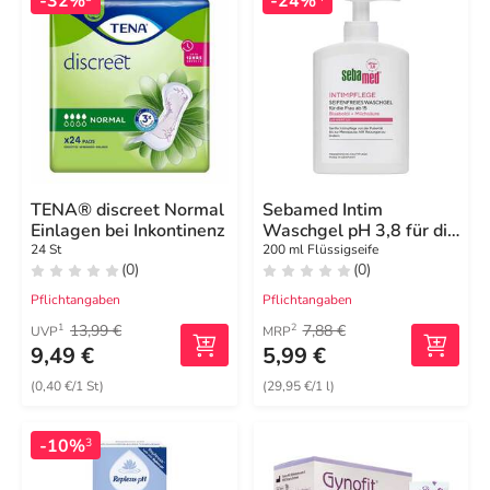
-32%
-24%
TENA® discreet Normal
Sebamed Intim
Einlagen bei Inkontinenz
Waschgel pH 3,8 für die
junge Frau
24 St
200 ml Flüssigseife
(0)
(0)
Pflichtangaben
Pflichtangaben
13,99 €
7,88 €
1
2
UVP
MRP
9,49 €
5,99 €
(0,40 €/1 St)
(29,95 €/1 l)
-10%
3