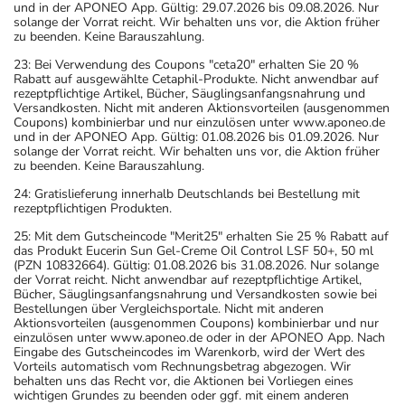
und in der APONEO App. Gültig: 29.07.2026 bis 09.08.2026. Nur
solange der Vorrat reicht. Wir behalten uns vor, die Aktion früher
zu beenden. Keine Barauszahlung.
23: Bei Verwendung des Coupons "ceta20" erhalten Sie 20 %
Rabatt auf ausgewählte Cetaphil-Produkte. Nicht anwendbar auf
rezeptpflichtige Artikel, Bücher, Säuglingsanfangsnahrung und
Versandkosten. Nicht mit anderen Aktionsvorteilen (ausgenommen
Coupons) kombinierbar und nur einzulösen unter www.aponeo.de
und in der APONEO App. Gültig: 01.08.2026 bis 01.09.2026. Nur
solange der Vorrat reicht. Wir behalten uns vor, die Aktion früher
zu beenden. Keine Barauszahlung.
24: Gratislieferung innerhalb Deutschlands bei Bestellung mit
rezeptpflichtigen Produkten.
25: Mit dem Gutscheincode "Merit25" erhalten Sie 25 % Rabatt auf
das Produkt Eucerin Sun Gel-Creme Oil Control LSF 50+, 50 ml
(PZN 10832664). Gültig: 01.08.2026 bis 31.08.2026. Nur solange
der Vorrat reicht. Nicht anwendbar auf rezeptpflichtige Artikel,
Bücher, Säuglingsanfangsnahrung und Versandkosten sowie bei
Bestellungen über Vergleichsportale. Nicht mit anderen
Aktionsvorteilen (ausgenommen Coupons) kombinierbar und nur
einzulösen unter www.aponeo.de oder in der APONEO App. Nach
Eingabe des Gutscheincodes im Warenkorb, wird der Wert des
Vorteils automatisch vom Rechnungsbetrag abgezogen. Wir
behalten uns das Recht vor, die Aktionen bei Vorliegen eines
wichtigen Grundes zu beenden oder ggf. mit einem anderen