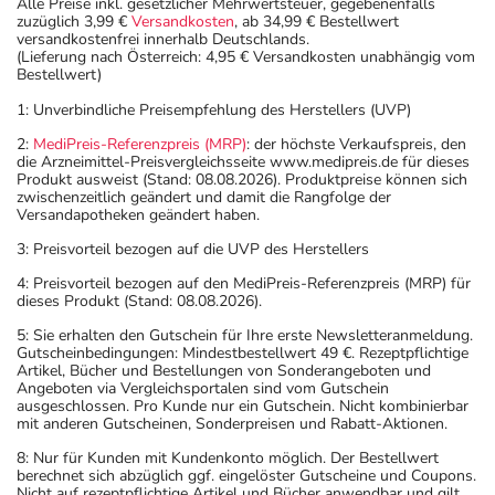
Alle Preise inkl. gesetzlicher Mehrwertsteuer, gegebenenfalls
zuzüglich 3,99 €
Versandkosten
, ab 34,99 € Bestellwert
versandkostenfrei innerhalb Deutschlands.
(Lieferung nach Österreich: 4,95 € Versandkosten unabhängig vom
Bestellwert)
1: Unverbindliche Preisempfehlung des Herstellers (UVP)
2:
MediPreis-Referenzpreis (MRP)
: der höchste Verkaufspreis, den
die Arzneimittel-Preisvergleichsseite www.medipreis.de für dieses
Produkt ausweist (Stand: 08.08.2026). Produktpreise können sich
zwischenzeitlich geändert und damit die Rangfolge der
Versandapotheken geändert haben.
3: Preisvorteil bezogen auf die UVP des Herstellers
4: Preisvorteil bezogen auf den MediPreis-Referenzpreis (MRP) für
dieses Produkt (Stand: 08.08.2026).
5: Sie erhalten den Gutschein für Ihre erste Newsletteranmeldung.
Gutscheinbedingungen: Mindestbestellwert 49 €. Rezeptpflichtige
Artikel, Bücher und Bestellungen von Sonderangeboten und
Angeboten via Vergleichsportalen sind vom Gutschein
ausgeschlossen. Pro Kunde nur ein Gutschein. Nicht kombinierbar
mit anderen Gutscheinen, Sonderpreisen und Rabatt-Aktionen.
8: Nur für Kunden mit Kundenkonto möglich. Der Bestellwert
berechnet sich abzüglich ggf. eingelöster Gutscheine und Coupons.
Nicht auf rezeptpflichtige Artikel und Bücher anwendbar und gilt