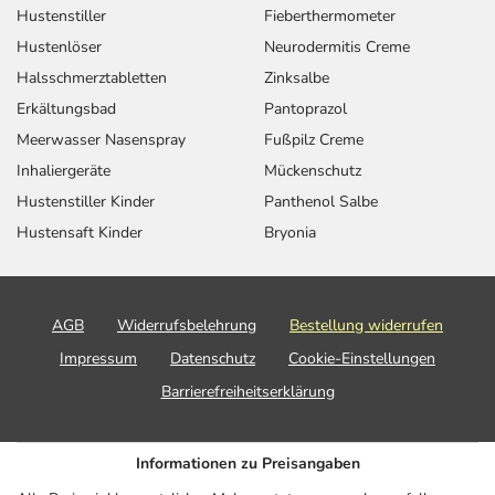
Hustenstiller
Fieberthermometer
Hustenlöser
Neurodermitis Creme
Halsschmerztabletten
Zinksalbe
Erkältungsbad
Pantoprazol
Meerwasser Nasenspray
Fußpilz Creme
Inhaliergeräte
Mückenschutz
Hustenstiller Kinder
Panthenol Salbe
Hustensaft Kinder
Bryonia
AGB
Widerrufsbelehrung
Bestellung widerrufen
Impressum
Datenschutz
Cookie-Einstellungen
Barrierefreiheitserklärung
Informationen zu Preisangaben