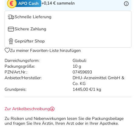
Refluthin, Lasea & Carmenthin Deals
Sport & Fitness
Täglich gut versorgt
+0,14 €
sammeln
APO Cash
Schnelle Lieferung
Salus Deals
Tierapotheke
Sichere Zahlung
Vitamine & Mineralstoffe
Geprüfter Shop
Zu meiner Favoriten-Liste hinzufügen
Marken
Darreichungsform:
Globuli
Packungsgröße:
10 g
PZN/Art.Nr.:
07459693
Anbieter/Hersteller:
DHU-Arzneimittel GmbH &
Co. KG
Grundpreis:
1445,00 €/1 kg
Zur Artikelbeschreibung
Zu Risiken und Nebenwirkungen lesen Sie die Packungsbeilage
und fragen Sie Ihre Ärztin, Ihren Arzt oder in Ihrer Apotheke.