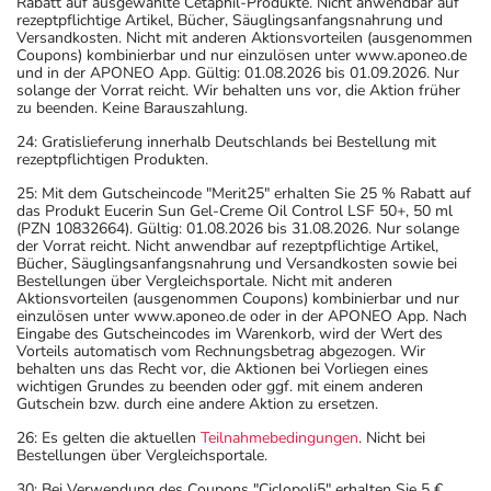
Rabatt auf ausgewählte Cetaphil-Produkte. Nicht anwendbar auf
rezeptpflichtige Artikel, Bücher, Säuglingsanfangsnahrung und
Versandkosten. Nicht mit anderen Aktionsvorteilen (ausgenommen
Coupons) kombinierbar und nur einzulösen unter www.aponeo.de
und in der APONEO App. Gültig: 01.08.2026 bis 01.09.2026. Nur
solange der Vorrat reicht. Wir behalten uns vor, die Aktion früher
zu beenden. Keine Barauszahlung.
24: Gratislieferung innerhalb Deutschlands bei Bestellung mit
rezeptpflichtigen Produkten.
25: Mit dem Gutscheincode "Merit25" erhalten Sie 25 % Rabatt auf
das Produkt Eucerin Sun Gel-Creme Oil Control LSF 50+, 50 ml
(PZN 10832664). Gültig: 01.08.2026 bis 31.08.2026. Nur solange
der Vorrat reicht. Nicht anwendbar auf rezeptpflichtige Artikel,
Bücher, Säuglingsanfangsnahrung und Versandkosten sowie bei
Bestellungen über Vergleichsportale. Nicht mit anderen
Aktionsvorteilen (ausgenommen Coupons) kombinierbar und nur
einzulösen unter www.aponeo.de oder in der APONEO App. Nach
Eingabe des Gutscheincodes im Warenkorb, wird der Wert des
Vorteils automatisch vom Rechnungsbetrag abgezogen. Wir
behalten uns das Recht vor, die Aktionen bei Vorliegen eines
wichtigen Grundes zu beenden oder ggf. mit einem anderen
Gutschein bzw. durch eine andere Aktion zu ersetzen.
26: Es gelten die aktuellen
Teilnahmebedingungen
. Nicht bei
Bestellungen über Vergleichsportale.
30: Bei Verwendung des Coupons "Ciclopoli5" erhalten Sie 5 €