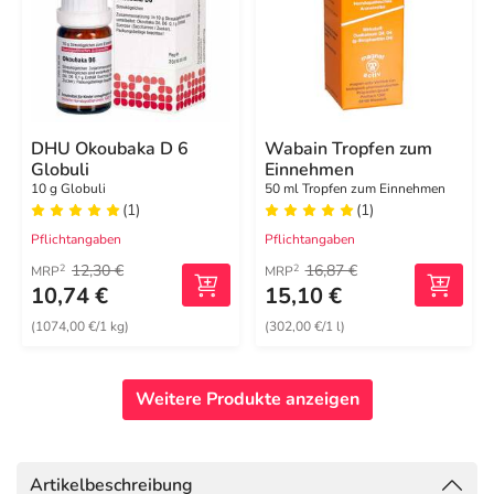
DHU Okoubaka D 6
Wabain Tropfen zum
Globuli
Einnehmen
10 g Globuli
50 ml Tropfen zum Einnehmen
(1)
(1)
Pflichtangaben
Pflichtangaben
12,30 €
16,87 €
2
2
MRP
MRP
10,74 €
15,10 €
(1074,00 €/1 kg)
(302,00 €/1 l)
Weitere Produkte anzeigen
Artikelbeschreibung