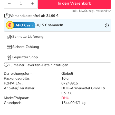
Refluthin, Lasea & Carmenthin Deals
Sport & Fitness
Täglich gut versorgt
In den Warenkorb
inkl. MwSt. zzgl. Versand
Salus Deals
Tierapotheke
Versandkostenfrei ab 34,99 €
+0,15 €
sammeln
APO Cash
Vitamine & Mineralstoffe
Schnelle Lieferung
Marken
Sichere Zahlung
Geprüfter Shop
Zu meiner Favoriten-Liste hinzufügen
Darreichungsform:
Globuli
Packungsgröße:
10 g
PZN/Art.Nr.:
07248915
Anbieter/Hersteller:
DHU-Arzneimittel GmbH &
Co. KG
Marke/Präparat:
DHU
Grundpreis:
1544,00 €/1 kg