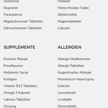
Diclofenac
Voltaren
Ibuprofen
Hämorrhoiden Salbe
Paracetamol
Abführmittel
Regelschmerzen Tabletten
Magentabletten
Zahnschmerzen Tabletten
Lidocain
SUPPLEMENTE
ALLERGIEN
Elotrans Reload
Allergie Medikamente
Eiweißpulver
Allergie Tabletten
Melatonin Spray
Augentropfen Allergie
Kollagen
Mometason Nasenspray
Vitamin B12 Tabletten
Cetirizin
Omega 3 Kapseln
Levocetirizin
Laktase Tabletten
Loratadin
Ginseng
Desloratadin