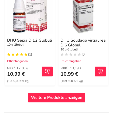
DHU Sepia D 12 Globuli
DHU Solidago virgaurea
D 6 Globuli
10 g Globuli
10 g Globuli
(1)
(0)
Pflichtangaben
Pflichtangaben
12,30 €
13,19 €
2
2
MRP
MRP
10,99 €
10,99 €
(1099,00 €/1 kg)
(1099,00 €/1 kg)
Weitere Produkte anzeigen