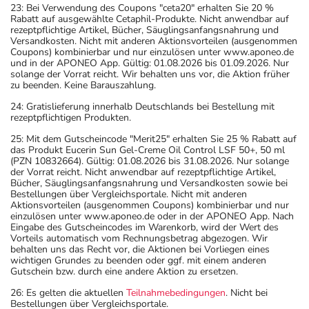
23: Bei Verwendung des Coupons "ceta20" erhalten Sie 20 %
Rabatt auf ausgewählte Cetaphil-Produkte. Nicht anwendbar auf
rezeptpflichtige Artikel, Bücher, Säuglingsanfangsnahrung und
Versandkosten. Nicht mit anderen Aktionsvorteilen (ausgenommen
Coupons) kombinierbar und nur einzulösen unter www.aponeo.de
und in der APONEO App. Gültig: 01.08.2026 bis 01.09.2026. Nur
solange der Vorrat reicht. Wir behalten uns vor, die Aktion früher
zu beenden. Keine Barauszahlung.
24: Gratislieferung innerhalb Deutschlands bei Bestellung mit
rezeptpflichtigen Produkten.
25: Mit dem Gutscheincode "Merit25" erhalten Sie 25 % Rabatt auf
das Produkt Eucerin Sun Gel-Creme Oil Control LSF 50+, 50 ml
(PZN 10832664). Gültig: 01.08.2026 bis 31.08.2026. Nur solange
der Vorrat reicht. Nicht anwendbar auf rezeptpflichtige Artikel,
Bücher, Säuglingsanfangsnahrung und Versandkosten sowie bei
Bestellungen über Vergleichsportale. Nicht mit anderen
Aktionsvorteilen (ausgenommen Coupons) kombinierbar und nur
einzulösen unter www.aponeo.de oder in der APONEO App. Nach
Eingabe des Gutscheincodes im Warenkorb, wird der Wert des
Vorteils automatisch vom Rechnungsbetrag abgezogen. Wir
behalten uns das Recht vor, die Aktionen bei Vorliegen eines
wichtigen Grundes zu beenden oder ggf. mit einem anderen
Gutschein bzw. durch eine andere Aktion zu ersetzen.
26: Es gelten die aktuellen
Teilnahmebedingungen
. Nicht bei
Bestellungen über Vergleichsportale.