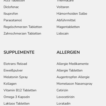
ASS Tabletten
Thermacare
Diclofenac
Voltaren
Ibuprofen
Hämorrhoiden Salbe
Paracetamol
Abführmittel
Regelschmerzen Tabletten
Magentabletten
Zahnschmerzen Tabletten
Lidocain
SUPPLEMENTE
ALLERGIEN
Elotrans Reload
Allergie Medikamente
Eiweißpulver
Allergie Tabletten
Melatonin Spray
Augentropfen Allergie
Kollagen
Mometason Nasenspray
Vitamin B12 Tabletten
Cetirizin
Omega 3 Kapseln
Levocetirizin
Laktase Tabletten
Loratadin