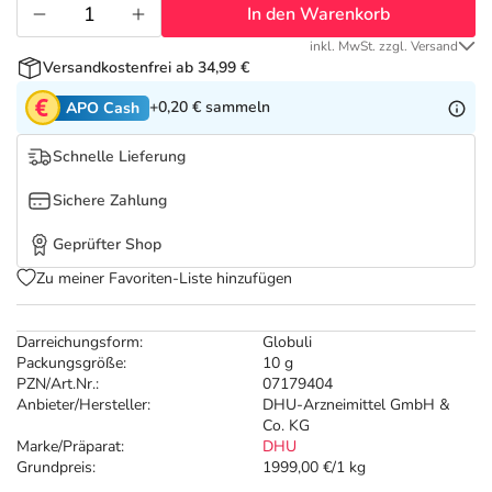
Refluthin, Lasea & Carmenthin Deals
Sport & Fitness
Täglich gut versorgt
In den Warenkorb
inkl. MwSt. zzgl. Versand
Salus Deals
Tierapotheke
Versandkostenfrei ab 34,99 €
+0,20 €
sammeln
APO Cash
Vitamine & Mineralstoffe
Schnelle Lieferung
Marken
Sichere Zahlung
Geprüfter Shop
Zu meiner Favoriten-Liste hinzufügen
Darreichungsform:
Globuli
Packungsgröße:
10 g
PZN/Art.Nr.:
07179404
Anbieter/Hersteller:
DHU-Arzneimittel GmbH &
Co. KG
Marke/Präparat:
DHU
Grundpreis:
1999,00 €/1 kg