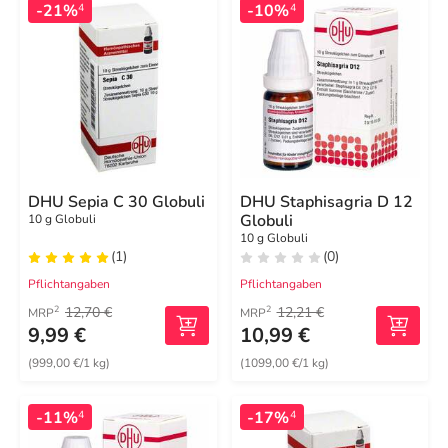
-21%
-10%
4
4
DHU Sepia C 30 Globuli
DHU Staphisagria D 12
Globuli
10 g Globuli
10 g Globuli
(1)
(0)
Pflichtangaben
Pflichtangaben
12,70 €
12,21 €
2
2
MRP
MRP
9,99 €
10,99 €
(999,00 €/1 kg)
(1099,00 €/1 kg)
-11%
-17%
4
4