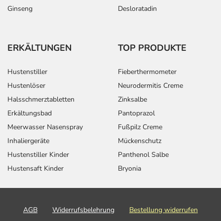
Ginseng
Desloratadin
ERKÄLTUNGEN
TOP PRODUKTE
Hustenstiller
Fieberthermometer
Hustenlöser
Neurodermitis Creme
Halsschmerztabletten
Zinksalbe
Erkältungsbad
Pantoprazol
Meerwasser Nasenspray
Fußpilz Creme
Inhaliergeräte
Mückenschutz
Hustenstiller Kinder
Panthenol Salbe
Hustensaft Kinder
Bryonia
AGB
Widerrufsbelehrung
Bestellung widerrufen