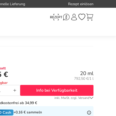
hnelle Lieferung
Rezept einlösen
att
5 €
20 ml
Grundpreis:
792,50 €/1 l
ügbar
Info bei Verfügbarkeit
inkl. MwSt. zzgl. Versand
dkostenfrei ab 34,99 €
+0,16 €
sammeln
O Cash