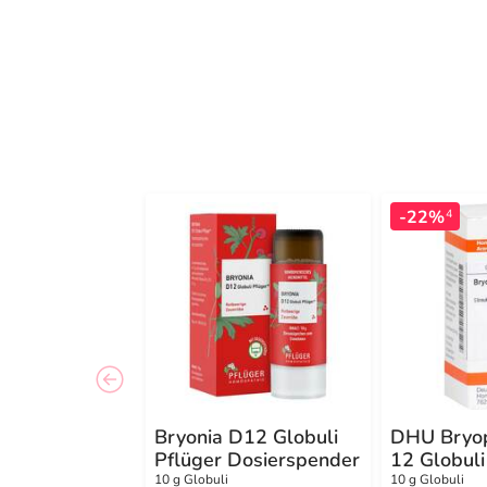
-22%
4
Bryonia D12 Globuli
DHU Bryo
Pflüger Dosierspender
12 Globuli
10 g Globuli
10 g Globuli