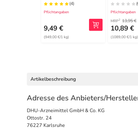
(4)
(
Pflichtangaben
Pflichtangaben
13,95 €
2
MRP
9,49 €
10,89 €
(949,00 €/1 kg)
(1089,00 €/1 kg
Artikelbeschreibung
Adresse des Anbieters/Herstelle
DHU-Arzneimittel GmbH & Co. KG
Ottostr. 24
76227 Karlsruhe