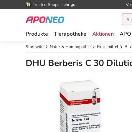
Trusted Shops: sehr gut
Ver
Produkte
Tierapotheke
Aktionen
APO
Startseite
Natur & Homöopathie
Einzelmittel
B
DHU Berberis C 30 Diluti