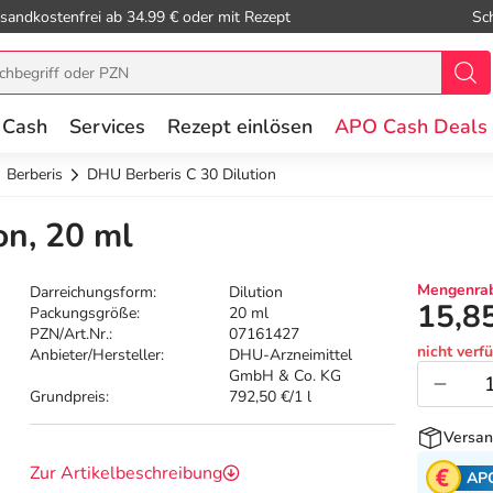
sandkostenfrei ab 34.99 € oder mit Rezept
Sc
 Cash
Services
Rezept einlösen
APO Cash Deals
Berberis
DHU Berberis C 30 Dilution
on, 20 ml
Mengenrab
Darreichungsform:
Dilution
15,8
Packungsgröße:
20 ml
PZN/Art.Nr.:
07161427
nicht verf
Anbieter/Hersteller:
DHU-Arzneimittel
GmbH & Co. KG
Grundpreis:
792,50 €/1 l
Versan
Zur Artikelbeschreibung
AP