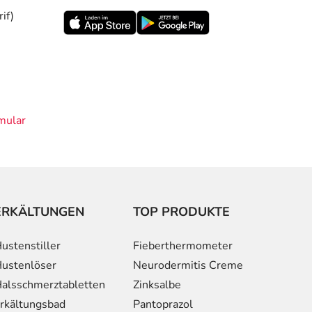
if)
mular
ERKÄLTUNGEN
TOP PRODUKTE
ustenstiller
Fieberthermometer
ustenlöser
Neurodermitis Creme
alsschmerztabletten
Zinksalbe
rkältungsbad
Pantoprazol