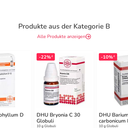
Produkte aus der Kategorie B
Alle Produkte anzeigen
-22%
-10%
4
4
phyllum D
DHU Bryonia C 30
DHU Bariu
Globuli
carbonicum
Globuli
10 g Globuli
10 g Globuli