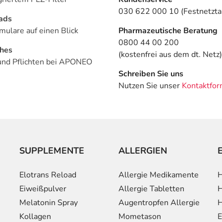
030 622 000 10 (Festnetztar
ads
mulare auf einen Blick
Pharmazeutische Beratung
0800 44 00 200
ches
(kostenfrei aus dem dt. Netz)
und Pflichten bei APONEO
Schreiben Sie uns
Nutzen Sie unser
Kontaktfor
SUPPLEMENTE
ALLERGIEN
Elotrans Reload
Allergie Medikamente
H
Eiweißpulver
Allergie Tabletten
H
Melatonin Spray
Augentropfen Allergie
H
Kollagen
Mometason
E