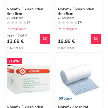
Nobafix Fixierbinden
Nobafix Fixierbinden
4mx6cm
4mx8cm
20 St Binden
20 St Binden
(0)
(0)
Pflichtangaben
Pflichtangaben
17,96 €
2
MRP
13,69 €
19,99 €
(0,68 €/1 St)
(1,00 €/1 St)
-14%
4
Nobafix Fixierbinden
Nobafix-Hospital