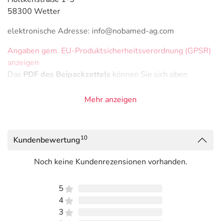
58300 Wetter
elektronische Adresse: info@nobamed-ag.com
Angaben gem. EU-Produktsicherheitsverordnung (GPSR)
anzeigen
Das
PDF des Beipackzettels
können Sie sich oben
herunterladen.
Mehr anzeigen
10
Kundenbewertung
Noch keine Kundenrezensionen vorhanden.
5
4
3