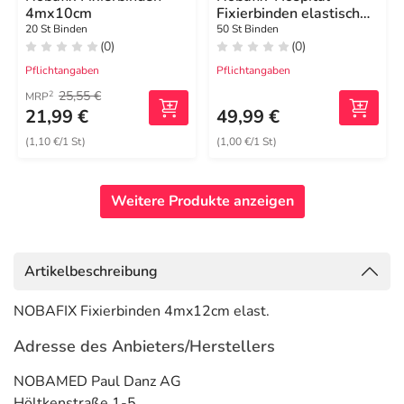
4mx10cm
Fixierbinden elastisch
10 cmx4 m
20 St Binden
50 St Binden
(0)
(0)
Pflichtangaben
Pflichtangaben
25,55 €
2
MRP
21,99 €
49,99 €
(1,10 €/1 St)
(1,00 €/1 St)
Weitere Produkte anzeigen
Artikelbeschreibung
NOBAFIX Fixierbinden 4mx12cm elast.
Adresse des Anbieters/Herstellers
NOBAMED Paul Danz AG
Höltkenstraße 1-5