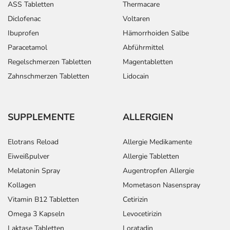
ASS Tabletten
Thermacare
Diclofenac
Voltaren
Ibuprofen
Hämorrhoiden Salbe
Paracetamol
Abführmittel
Regelschmerzen Tabletten
Magentabletten
Zahnschmerzen Tabletten
Lidocain
SUPPLEMENTE
ALLERGIEN
Elotrans Reload
Allergie Medikamente
Eiweißpulver
Allergie Tabletten
Melatonin Spray
Augentropfen Allergie
Kollagen
Mometason Nasenspray
Vitamin B12 Tabletten
Cetirizin
Omega 3 Kapseln
Levocetirizin
Laktase Tabletten
Loratadin