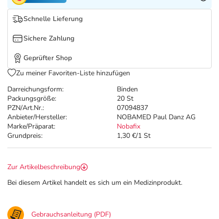
Refluthin, Lasea & Carmenthin Deals
Sport & Fitness
Täglich gut versorgt
Schnelle Lieferung
Salus Deals
Tierapotheke
Sichere Zahlung
Vitamine & Mineralstoffe
Geprüfter Shop
Zu meiner Favoriten-Liste hinzufügen
Marken
Darreichungsform:
Binden
Packungsgröße:
20 St
PZN/Art.Nr.:
07094837
Anbieter/Hersteller:
NOBAMED Paul Danz AG
Marke/Präparat:
Nobafix
Grundpreis:
1,30 €/1 St
Zur Artikelbeschreibung
Bei diesem Artikel handelt es sich um ein Medizinprodukt.
Gebrauchsanleitung (PDF)