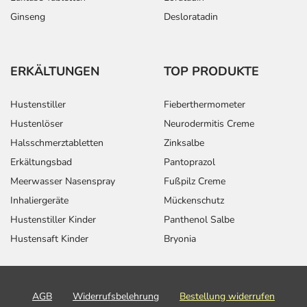
Ginseng
Desloratadin
ERKÄLTUNGEN
TOP PRODUKTE
Hustenstiller
Fieberthermometer
Hustenlöser
Neurodermitis Creme
Halsschmerztabletten
Zinksalbe
Erkältungsbad
Pantoprazol
Meerwasser Nasenspray
Fußpilz Creme
Inhaliergeräte
Mückenschutz
Hustenstiller Kinder
Panthenol Salbe
Hustensaft Kinder
Bryonia
AGB
Widerrufsbelehrung
Bestellung widerrufen