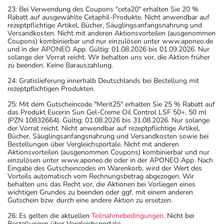
23: Bei Verwendung des Coupons "ceta20" erhalten Sie 20 %
Rabatt auf ausgewählte Cetaphil-Produkte. Nicht anwendbar auf
rezeptpflichtige Artikel, Bücher, Säuglingsanfangsnahrung und
Versandkosten. Nicht mit anderen Aktionsvorteilen (ausgenommen
Coupons) kombinierbar und nur einzulösen unter www.aponeo.de
und in der APONEO App. Gültig: 01.08.2026 bis 01.09.2026. Nur
solange der Vorrat reicht. Wir behalten uns vor, die Aktion früher
zu beenden. Keine Barauszahlung.
24: Gratislieferung innerhalb Deutschlands bei Bestellung mit
rezeptpflichtigen Produkten.
25: Mit dem Gutscheincode "Merit25" erhalten Sie 25 % Rabatt auf
das Produkt Eucerin Sun Gel-Creme Oil Control LSF 50+, 50 ml
(PZN 10832664). Gültig: 01.08.2026 bis 31.08.2026. Nur solange
der Vorrat reicht. Nicht anwendbar auf rezeptpflichtige Artikel,
Bücher, Säuglingsanfangsnahrung und Versandkosten sowie bei
Bestellungen über Vergleichsportale. Nicht mit anderen
Aktionsvorteilen (ausgenommen Coupons) kombinierbar und nur
einzulösen unter www.aponeo.de oder in der APONEO App. Nach
Eingabe des Gutscheincodes im Warenkorb, wird der Wert des
Vorteils automatisch vom Rechnungsbetrag abgezogen. Wir
behalten uns das Recht vor, die Aktionen bei Vorliegen eines
wichtigen Grundes zu beenden oder ggf. mit einem anderen
Gutschein bzw. durch eine andere Aktion zu ersetzen.
26: Es gelten die aktuellen
Teilnahmebedingungen
. Nicht bei
Bestellungen über Vergleichsportale.