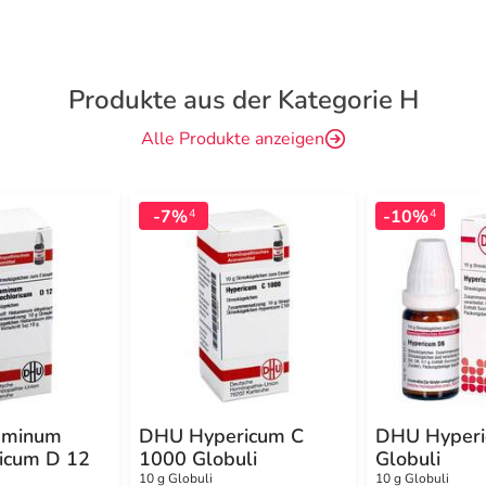
Produkte aus der Kategorie H
Alle Produkte anzeigen
-7%
-10%
4
4
aminum
DHU Hypericum C
DHU Hyperi
ricum D 12
1000 Globuli
Globuli
10 g Globuli
10 g Globuli