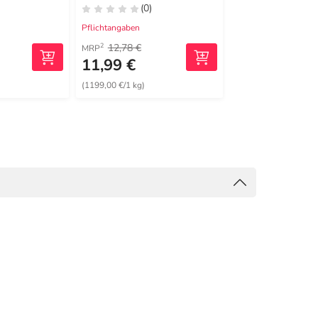
(0)
(0)
Pflichtangaben
Pflichtangaben
12,78 €
13,85 €
2
2
MRP
MRP
11,99 €
11,99 €
(1199,00 €/1 kg)
(0,15 €/1 St)