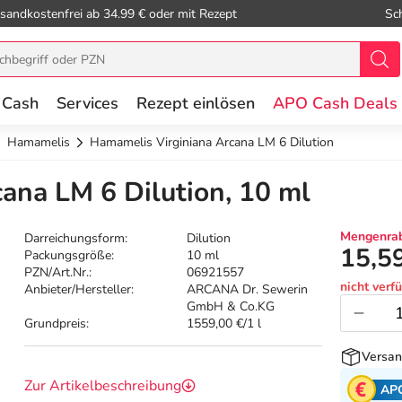
sandkostenfrei ab 34.99 € oder mit Rezept
Sc
 Cash
Services
Rezept einlösen
APO Cash Deals
Hamamelis
Hamamelis Virginiana Arcana LM 6 Dilution
ana LM 6 Dilution, 10 ml
Mengenrab
Darreichungsform:
Dilution
15,5
Packungsgröße:
10 ml
PZN/Art.Nr.:
06921557
nicht verf
Anbieter/Hersteller:
ARCANA Dr. Sewerin
GmbH & Co.KG
Grundpreis:
1559,00 €/1 l
Versan
Zur Artikelbeschreibung
AP