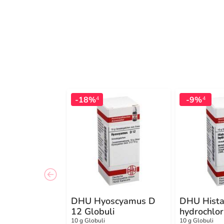
-18%
-9%
4
4
DHU Hyoscyamus D
DHU Hist
12 Globuli
hydrochlo
10 g Globuli
10 g Globuli