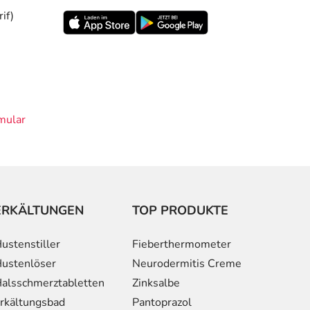
if)
mular
ERKÄLTUNGEN
TOP PRODUKTE
ustenstiller
Fieberthermometer
ustenlöser
Neurodermitis Creme
alsschmerztabletten
Zinksalbe
rkältungsbad
Pantoprazol