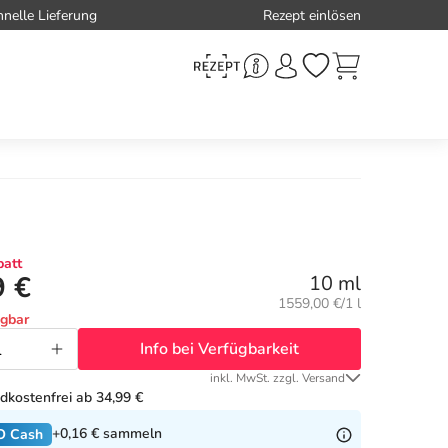
hnelle Lieferung
Rezept einlösen
att
9 €
10 ml
Grundpreis:
1559,00 €/1 l
ügbar
Info bei Verfügbarkeit
inkl. MwSt. zzgl. Versand
dkostenfrei ab 34,99 €
+0,16 €
sammeln
O Cash