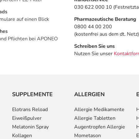
030 622 000 10 (Festnetztar
ads
mulare auf einen Blick
Pharmazeutische Beratung
0800 44 00 200
ches
(kostenfrei aus dem dt. Netz)
und Pflichten bei APONEO
Schreiben Sie uns
Nutzen Sie unser
Kontaktfor
SUPPLEMENTE
ALLERGIEN
Elotrans Reload
Allergie Medikamente
H
Eiweißpulver
Allergie Tabletten
H
Melatonin Spray
Augentropfen Allergie
H
Kollagen
Mometason
E