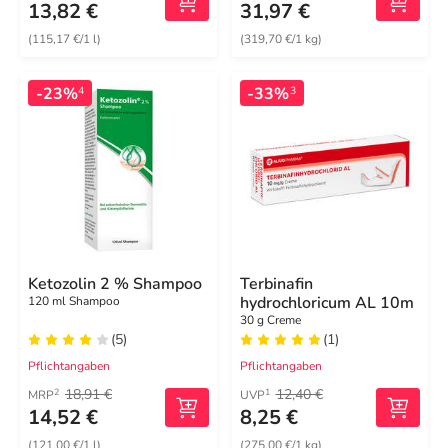
13,82 €
31,97 €
(115,17 €/1 l)
(319,70 €/1 kg)
-23%
-33%
4
3
Ketozolin 2 % Shampoo
Terbinafin
hydrochloricum AL 10m
120 ml Shampoo
30 g Creme
(5)
(1)
Pflichtangaben
Pflichtangaben
18,91 €
12,40 €
2
1
MRP
UVP
14,52 €
8,25 €
(121,00 €/1 l)
(275,00 €/1 kg)