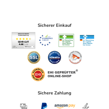
Erreger von Hautmykosen
Verfügt über ein weites Wirkungsspektrum
Ist gut verträglich
Zinkoxid trägt zur Absorption der Feuchtigkeit bei
Sicherer Einkauf
Pflichtangaben:
Miconazol acis® Zinkpaste Wirkstoffe: Miconazolnitrat 20 mg/g,
Zinkoxid 200mg/g Paste. Anwendungsgebiete: Zur Behandlung
schwerer Formen der Windeldermatitis, bei der eine
nachgewiesene Besiedlung mit Hefepilzen (Candida spp.) im
Vordergrund steht. Miconazol acis® Zinkpaste wird angewendet
bei Säuglingen, Kindern und Erwachsenen. Warnhinweise: Enthält
Propylenglycol. Zu Risiken und Nebenwirkungen lesen Sie die
Packungsbeilage und fragen Sie Ihre Ärztin, Ihren Arzt oder in Ihrer
Apotheke. Stand: 09/2025
Sichere Zahlung
Wie ist Miconazol acis® Zinkpaste anzuwenden?
Miconazol acis® Zinkpaste wird bei jedem