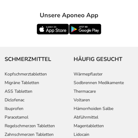
Unsere Aponeo App
SCHMERZMITTEL
HÄUFIG GESUCHT
Kopfschmerztabletten
Wärmepflaster
Migräne Tabletten
Sodbrennen Medikamente
ASS Tabletten
Thermacare
Diclofenac
Voltaren
Ibuprofen
Hämorrhoiden Salbe
Paracetamol
Abführmittel
Regelschmerzen Tabletten
Magentabletten
Zahnschmerzen Tabletten
Lidocain