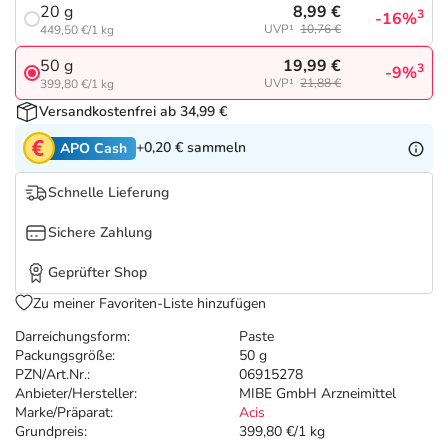
Refluthin, Lasea & Carmenthin Deals
Sport & Fitness
Täglich gut versorgt
8,99 €
20 g
3
-16%
UVP¹
10,76 €
449,50 €/1 kg
Salus Deals
Tierapotheke
19,99 €
50 g
3
-9%
UVP¹
21,88 €
399,80 €/1 kg
Versandkostenfrei ab 34,99 €
Vitamine & Mineralstoffe
+0,20 €
sammeln
APO Cash
Marken
Schnelle Lieferung
Sichere Zahlung
Geprüfter Shop
Zu meiner Favoriten-Liste hinzufügen
Darreichungsform:
Paste
Packungsgröße:
50 g
PZN/Art.Nr.:
06915278
Anbieter/Hersteller:
MIBE GmbH Arzneimittel
Marke/Präparat:
Acis
Grundpreis:
399,80 €/1 kg