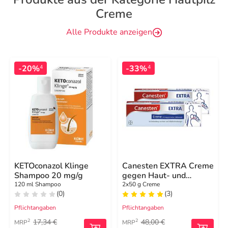
Creme
Alle Produkte anzeigen
-20%
-33%
4
4
KETOconazol Klinge
Canesten EXTRA Creme
Shampoo 20 mg/g
gegen Haut- und
Fußpilzerkrankungen
120 ml Shampoo
2x50 g Creme
(0)
(3)
Pflichtangaben
Pflichtangaben
17,34 €
48,00 €
2
2
MRP
MRP