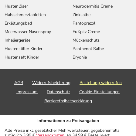
Hustenlöser
Neurodermitis Creme
Halsschmerztabletten
Zinksalbe
Erkältungsbad
Pantoprazol
Meerwasser Nasenspray
Fußpilz Creme
Inhaliergeräte
Mückenschutz
Hustenstiller Kinder
Panthenol Salbe
Hustensaft Kinder
Bryonia
AGB
Widerrufsbelehrung
Bestellung widerrufen
Impressum
Datenschutz
Cookie-Einstellungen
Barrierefreiheitserklärung
Informationen zu Preisangaben
Alle Preise inkl. gesetzlicher Mehrwertsteuer, gegebenenfalls
zuzüglich 3,99 €
Versandkosten
, ab 34,99 € Bestellwert