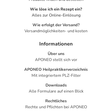
Wirkstoffe
Wie löse ich ein Rezept ein?
1 g Paste enthält:
Alles zur Online-Einlösung
20 mg Miconazolnitrat
Wie erfolgt der Versand?
Versandmöglichkeiten- und kosten
200 g Zinkoxid
Sonstige Bestandteile: Weißes Vaselin, Macrogolstearat
Informationen
40, dickflüssiges Paraffin, Propylenglykol, Glycerol 85%,
Glycerolmonostearat 40 – 55%, all-rac-a-Tocopherol
Über uns
APONEO stellt sich vor
Adresse des Anbieters/Herstellers
APONEO Heilpraktikerverzeichnis
MIBE GmbH Arzneimittel
Mit integriertem PLZ-Filter
Münchener Str. 15
Downloads
06796 Brehna
Alle Formulare auf einen Blick
Das
PDF des Beipackzettels
können Sie sich oben
Rechtliches
herunterladen.
Rechte und Pflichten bei APONEO