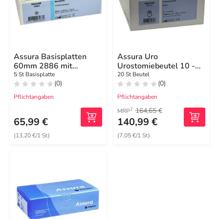
Assura Basisplatten
Assura Uro
60mm 2886 mit
Urostomiebeutel 10 -
Gürtelbef.
55mm
5 St Basisplatte
20 St Beutel
(0)
(0)
Pflichtangaben
Pflichtangaben
164,65 €
2
MRP
65,99 €
140,99 €
(13,20 €/1 St)
(7,05 €/1 St)