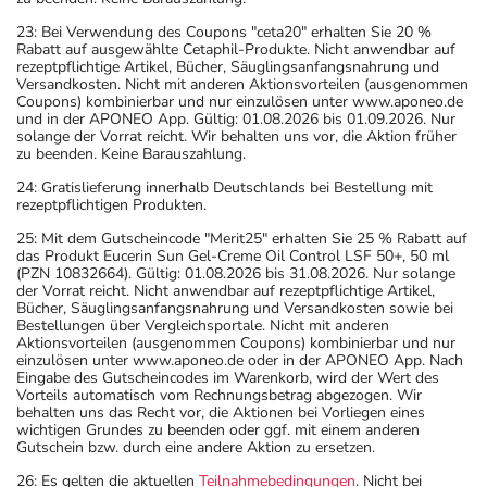
23: Bei Verwendung des Coupons "ceta20" erhalten Sie 20 %
Rabatt auf ausgewählte Cetaphil-Produkte. Nicht anwendbar auf
rezeptpflichtige Artikel, Bücher, Säuglingsanfangsnahrung und
Versandkosten. Nicht mit anderen Aktionsvorteilen (ausgenommen
Coupons) kombinierbar und nur einzulösen unter www.aponeo.de
und in der APONEO App. Gültig: 01.08.2026 bis 01.09.2026. Nur
solange der Vorrat reicht. Wir behalten uns vor, die Aktion früher
zu beenden. Keine Barauszahlung.
24: Gratislieferung innerhalb Deutschlands bei Bestellung mit
rezeptpflichtigen Produkten.
25: Mit dem Gutscheincode "Merit25" erhalten Sie 25 % Rabatt auf
das Produkt Eucerin Sun Gel-Creme Oil Control LSF 50+, 50 ml
(PZN 10832664). Gültig: 01.08.2026 bis 31.08.2026. Nur solange
der Vorrat reicht. Nicht anwendbar auf rezeptpflichtige Artikel,
Bücher, Säuglingsanfangsnahrung und Versandkosten sowie bei
Bestellungen über Vergleichsportale. Nicht mit anderen
Aktionsvorteilen (ausgenommen Coupons) kombinierbar und nur
einzulösen unter www.aponeo.de oder in der APONEO App. Nach
Eingabe des Gutscheincodes im Warenkorb, wird der Wert des
Vorteils automatisch vom Rechnungsbetrag abgezogen. Wir
behalten uns das Recht vor, die Aktionen bei Vorliegen eines
wichtigen Grundes zu beenden oder ggf. mit einem anderen
Gutschein bzw. durch eine andere Aktion zu ersetzen.
26: Es gelten die aktuellen
Teilnahmebedingungen
. Nicht bei