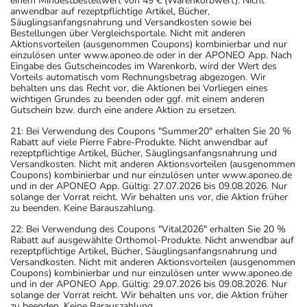
einem Mindestbestellwert von 49 € (Warenkorbwert). Nicht
anwendbar auf rezeptpflichtige Artikel, Bücher,
Säuglingsanfangsnahrung und Versandkosten sowie bei
Bestellungen über Vergleichsportale. Nicht mit anderen
Aktionsvorteilen (ausgenommen Coupons) kombinierbar und nur
einzulösen unter www.aponeo.de oder in der APONEO App. Nach
Eingabe des Gutscheincodes im Warenkorb, wird der Wert des
Vorteils automatisch vom Rechnungsbetrag abgezogen. Wir
behalten uns das Recht vor, die Aktionen bei Vorliegen eines
wichtigen Grundes zu beenden oder ggf. mit einem anderen
Gutschein bzw. durch eine andere Aktion zu ersetzen.
21: Bei Verwendung des Coupons "Summer20" erhalten Sie 20 %
Rabatt auf viele Pierre Fabre-Produkte. Nicht anwendbar auf
rezeptpflichtige Artikel, Bücher, Säuglingsanfangsnahrung und
Versandkosten. Nicht mit anderen Aktionsvorteilen (ausgenommen
Coupons) kombinierbar und nur einzulösen unter www.aponeo.de
und in der APONEO App. Gültig: 27.07.2026 bis 09.08.2026. Nur
solange der Vorrat reicht. Wir behalten uns vor, die Aktion früher
zu beenden. Keine Barauszahlung.
22: Bei Verwendung des Coupons "Vital2026" erhalten Sie 20 %
Rabatt auf ausgewählte Orthomol-Produkte. Nicht anwendbar auf
rezeptpflichtige Artikel, Bücher, Säuglingsanfangsnahrung und
Versandkosten. Nicht mit anderen Aktionsvorteilen (ausgenommen
Coupons) kombinierbar und nur einzulösen unter www.aponeo.de
und in der APONEO App. Gültig: 29.07.2026 bis 09.08.2026. Nur
solange der Vorrat reicht. Wir behalten uns vor, die Aktion früher
zu beenden. Keine Barauszahlung.