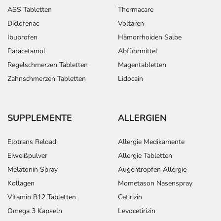
ASS Tabletten
Thermacare
Diclofenac
Voltaren
Ibuprofen
Hämorrhoiden Salbe
Paracetamol
Abführmittel
Regelschmerzen Tabletten
Magentabletten
Zahnschmerzen Tabletten
Lidocain
SUPPLEMENTE
ALLERGIEN
Elotrans Reload
Allergie Medikamente
Eiweißpulver
Allergie Tabletten
Melatonin Spray
Augentropfen Allergie
Kollagen
Mometason Nasenspray
Vitamin B12 Tabletten
Cetirizin
Omega 3 Kapseln
Levocetirizin