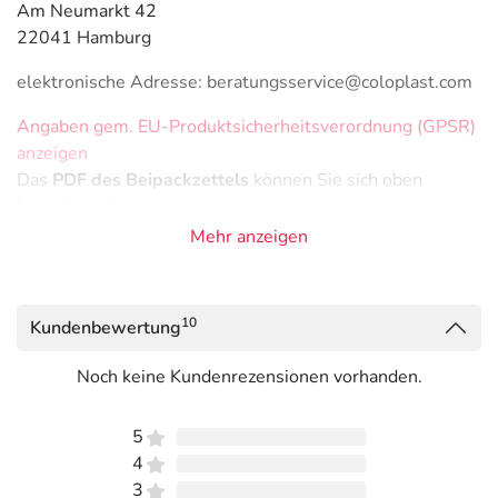
Am Neumarkt 42
22041 Hamburg
elektronische Adresse: beratungsservice@coloplast.com
Angaben gem. EU-Produktsicherheitsverordnung (GPSR)
anzeigen
Das
PDF des Beipackzettels
können Sie sich oben
herunterladen.
Mehr anzeigen
10
Kundenbewertung
Noch keine Kundenrezensionen vorhanden.
5
4
3