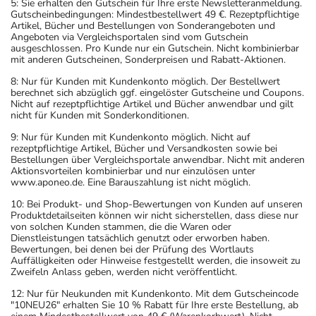
5: Sie erhalten den Gutschein für Ihre erste Newsletteranmeldung.
Gutscheinbedingungen: Mindestbestellwert 49 €. Rezeptpflichtige
Artikel, Bücher und Bestellungen von Sonderangeboten und
Angeboten via Vergleichsportalen sind vom Gutschein
ausgeschlossen. Pro Kunde nur ein Gutschein. Nicht kombinierbar
mit anderen Gutscheinen, Sonderpreisen und Rabatt-Aktionen.
8: Nur für Kunden mit Kundenkonto möglich. Der Bestellwert
berechnet sich abzüglich ggf. eingelöster Gutscheine und Coupons.
Nicht auf rezeptpflichtige Artikel und Bücher anwendbar und gilt
nicht für Kunden mit Sonderkonditionen.
9: Nur für Kunden mit Kundenkonto möglich. Nicht auf
rezeptpflichtige Artikel, Bücher und Versandkosten sowie bei
Bestellungen über Vergleichsportale anwendbar. Nicht mit anderen
Aktionsvorteilen kombinierbar und nur einzulösen unter
www.aponeo.de. Eine Barauszahlung ist nicht möglich.
10: Bei Produkt- und Shop-Bewertungen von Kunden auf unseren
Produktdetailseiten können wir nicht sicherstellen, dass diese nur
von solchen Kunden stammen, die die Waren oder
Dienstleistungen tatsächlich genutzt oder erworben haben.
Bewertungen, bei denen bei der Prüfung des Wortlauts
Auffälligkeiten oder Hinweise festgestellt werden, die insoweit zu
Zweifeln Anlass geben, werden nicht veröffentlicht.
12: Nur für Neukunden mit Kundenkonto. Mit dem Gutscheincode
"10NEU26" erhalten Sie 10 % Rabatt für Ihre erste Bestellung, ab