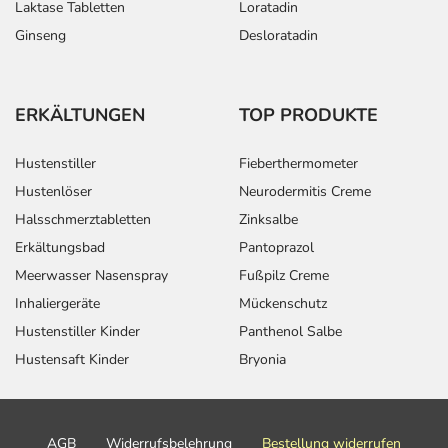
Laktase Tabletten
Loratadin
Ginseng
Desloratadin
ERKÄLTUNGEN
TOP PRODUKTE
Hustenstiller
Fieberthermometer
Hustenlöser
Neurodermitis Creme
Halsschmerztabletten
Zinksalbe
Erkältungsbad
Pantoprazol
Meerwasser Nasenspray
Fußpilz Creme
Inhaliergeräte
Mückenschutz
Hustenstiller Kinder
Panthenol Salbe
Hustensaft Kinder
Bryonia
AGB
Widerrufsbelehrung
Bestellung widerrufen