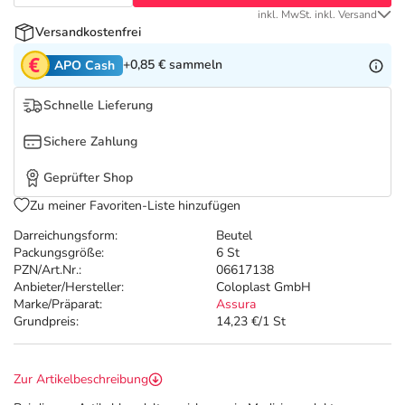
Refluthin, Lasea & Carmenthin Deals
Sport & Fitness
Täglich gut versorgt
inkl. MwSt. inkl. Versand
Versandkostenfrei
Salus Deals
Tierapotheke
+0,85 €
sammeln
APO Cash
Vitamine & Mineralstoffe
Schnelle Lieferung
Sichere Zahlung
Marken
Geprüfter Shop
Zu meiner Favoriten-Liste hinzufügen
Darreichungsform:
Beutel
Packungsgröße:
6 St
PZN/Art.Nr.:
06617138
Anbieter/Hersteller:
Coloplast GmbH
Marke/Präparat:
Assura
Grundpreis:
14,23 €/1 St
Zur Artikelbeschreibung