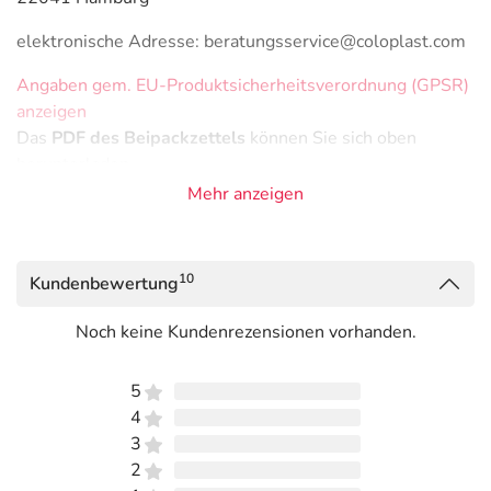
elektronische Adresse: beratungsservice@coloplast.com
Angaben gem. EU-Produktsicherheitsverordnung (GPSR)
anzeigen
Das
PDF des Beipackzettels
können Sie sich oben
herunterladen.
Mehr anzeigen
10
Kundenbewertung
Noch keine Kundenrezensionen vorhanden.
5
4
3
2