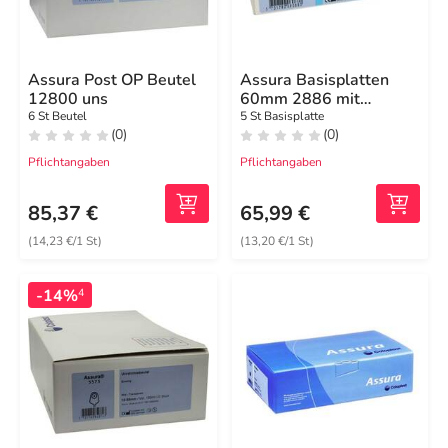
Assura Post OP Beutel
Assura Basisplatten
12800 uns
60mm 2886 mit
Gürtelbef.
6 St Beutel
5 St Basisplatte
(0)
(0)
Pflichtangaben
Pflichtangaben
85,37 €
65,99 €
(14,23 €/1 St)
(13,20 €/1 St)
-14%
4