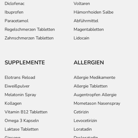
Diclofenac
Voltaren
Ibuprofen
Hämorrhoiden Salbe
Paracetamol
Abführmittel
Regelschmerzen Tabletten
Magentabletten
Zahnschmerzen Tabletten
Lidocain
SUPPLEMENTE
ALLERGIEN
Elotrans Reload
Allergie Medikamente
Eiweißpulver
Allergie Tabletten
Melatonin Spray
Augentropfen Allergie
Kollagen
Mometason Nasenspray
Vitamin B12 Tabletten
Cetirizin
Omega 3 Kapseln
Levocetirizin
Laktase Tabletten
Loratadin
Ginseng
Desloratadin