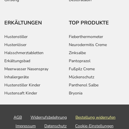
ERKÄLTUNGEN
TOP PRODUKTE
Hustenstiller
Fieberthermometer
Hustenlöser
Neurodermitis Creme
Halsschmerztabletten
Zinksalbe
Erkältungsbad
Pantoprazol
Meerwasser Nasenspray
Fußpilz Creme
Inhaliergeräte
Mückenschutz
Hustenstiller Kinder
Panthenol Salbe
Hustensaft Kinder
Bryonia
AGB
Widerrufsbelehrung
Bestellung widerrufen
Impressum
Datenschutz
Cookie-Einstellungen