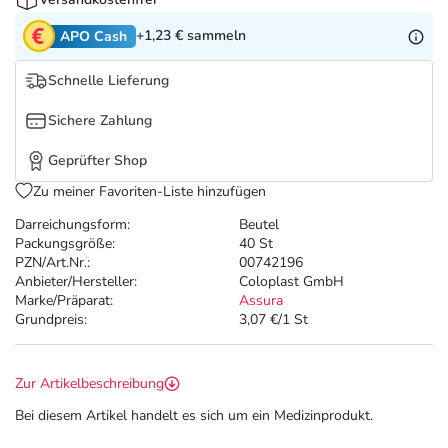
Refluthin, Lasea & Carmenthin Deals
Sport & Fitness
Täglich gut versorgt
+1,23 €
sammeln
APO Cash
Salus Deals
Tierapotheke
Schnelle Lieferung
Vitamine & Mineralstoffe
Sichere Zahlung
Geprüfter Shop
Marken
Zu meiner Favoriten-Liste hinzufügen
Darreichungsform:
Beutel
Packungsgröße:
40 St
PZN/Art.Nr.:
00742196
Anbieter/Hersteller:
Coloplast GmbH
Marke/Präparat:
Assura
Grundpreis:
3,07 €/1 St
Zur Artikelbeschreibung
Bei diesem Artikel handelt es sich um ein Medizinprodukt.