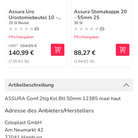
Assura Uro
Assura Stomakappe 20
Urostomiebeutel 10 -
- 55mm 25
55mm
20 St Beutel
30 St
(0)
(0)
Pflichtangaben
Pflichtangaben
164,65 €
2
MRP
140,99 €
88,27 €
(7,05 €/1 St)
(2,94 €/1 St)
Artikelbeschreibung
ASSURA Comf.2tlg.Kol.Btl.50mm 12385 maxi haut
Adresse des Anbieters/Herstellers
Coloplast GmbH
Am Neumarkt 42
22041 Hamburg