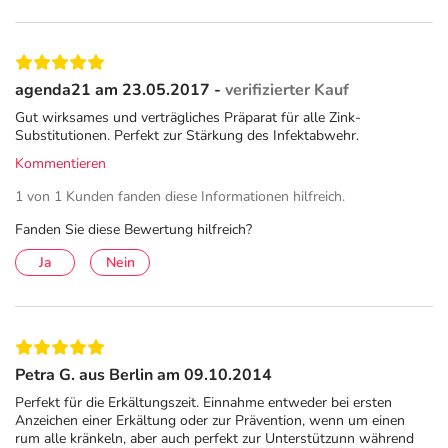
Achten Sie deshalb unbedingt auf erste Warnzeichen wie:
Müdigkeit, Antriebslosigkeit und
Konzentrationsprobleme
agenda21 am 23.05.2017 -
verifizierter Kauf
Häufige Erkältungen und Infektionen wie z. B. Herpes,
Gut wirksames und verträgliches Präparat für alle Zink-
Pilzerkrankungen oder Bronchitis
Substitutionen. Perfekt zur Stärkung des Infektabwehr.
Trockene, schuppige Haut oder schlecht heilende
Kommentieren
Verletzungen
1 von 1 Kunden fanden diese Informationen hilfreich.
Sprödes, kraftloses Haar oder verstärkten Haarausfall
Fanden Sie diese Bewertung hilfreich?
Auf Anzeichen eines Zinkmangels sollte man rechtzeitig
Ja
Nein
reagieren und gezielt zinkreiche Lebensmittel in den
Speiseplan einbauen. Reicht das alleine nicht aus, kann
Zinkorotat- POS® eine gute Unterstützung sein, um die
Zinkspeicher aufzufüllen.
Petra G. aus Berlin am 09.10.2014
Welche Lebensmittel enthalten viel Zink?
Perfekt für die Erkältungszeit. Einnahme entweder bei ersten
Für eine gesunde Versorgung des Körpers mit allen
Anzeichen einer Erkältung oder zur Prävention, wenn um einen
wichtigen Nähr- und Vitalstoffen rät die Deutsche
rum alle kränkeln, aber auch perfekt zur Unterstützunn während