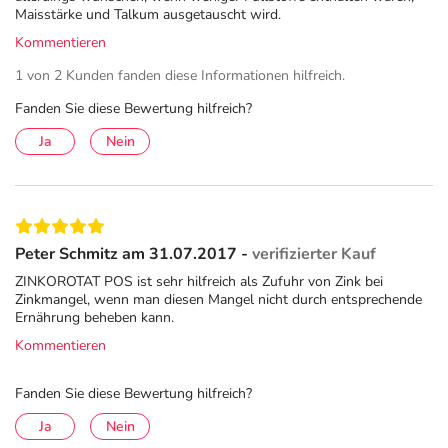
Maisstärke und Talkum ausgetauscht wird.
Diabetes mellitus
Kommentieren
Personen mit Diabetes haben ein erhöhtes Risiko für
1 von 2 Kunden fanden diese Informationen hilfreich.
einen Zinkmangel. Aufgrund des gestörten Stoff-
Fanden Sie diese Bewertung hilfreich?
wechsels wird Zink bei Diabetes schlechter
aufgenommen und zudem in größerer Menge über die
Ja
Nein
Nieren mit dem Urin ausgeschieden. Ein Zinkmangel kann
ernsthafte Folgen haben: Der Blutzuckerspiegel lässt sich
schwerer senken, typische Folgeschäden der Erkrankung
schreiten schneller voran und das Immunsystem wird
Peter Schmitz am 31.07.2017 -
verifizierter Kauf
zusätzlich geschwächt.
ZINKOROTAT POS ist sehr hilfreich als Zufuhr von Zink bei
Häufige Fragen & Antworten
Zinkmangel, wenn man diesen Mangel nicht durch entsprechende
Ernährung beheben kann.
Wie macht sich ein Zinkmangel bemerkbar?
Kommentieren
Ein Zinkmangel kann oft über Monate unentdeckt bleiben,
da der Körper die fehlende Versorgung zunächst
Fanden Sie diese Bewertung hilfreich?
auszugleichen versucht. Umso schwerer können jedoch
Ja
Nein
die Folgen bei einem länger anhaltenden Mangel sein.