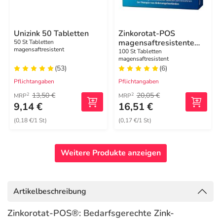
Unizink 50 Tabletten
Zinkorotat-POS
magensaftresistente
50 St Tabletten
magensaftresistent
Tabletten
100 St Tabletten
magensaftresistent
(53)
(6)
Pflichtangaben
Pflichtangaben
13,50 €
20,05 €
2
2
MRP
MRP
9,14 €
16,51 €
(0,18 €/1 St)
(0,17 €/1 St)
Weitere Produkte anzeigen
Artikelbeschreibung
Zinkorotat-POS®: Bedarfsgerechte Zink-