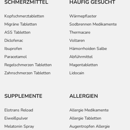
SCHMERZMITTEL
HÄUFIG GESUCHT
Kopfschmerztabletten
Wärmepflaster
Migräne Tabletten
Sodbrennen Medikamente
ASS Tabletten
Thermacare
Diclofenac
Voltaren
Ibuprofen
Hämorrhoiden Salbe
Paracetamol
Abführmittel
Regelschmerzen Tabletten
Magentabletten
Zahnschmerzen Tabletten
Lidocain
SUPPLEMENTE
ALLERGIEN
Elotrans Reload
Allergie Medikamente
Eiweißpulver
Allergie Tabletten
Melatonin Spray
Augentropfen Allergie