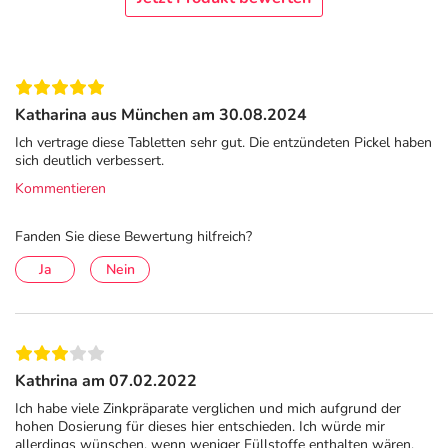
vorhanden. Ein Zinkmangel kann sich in verschiedenen
Beschwerden äußern: Fette und unreine Haut mit
vermehrter Pickelbildung, zunehmende Trockenheit und
Juckreiz oder die Haut reagiert mit Überempfindlichkeit
Katharina aus München am 30.08.2024
und Allergien. Zink kann bei Hautproblemen z.B. eine
übermäßige Talgproduktion drosseln sowie die
Ich vertrage diese Tabletten sehr gut. Die entzündeten Pickel haben
sich deutlich verbessert.
Wundheilung und eine gesunde Hauterneuerung fördern.
Kommentieren
Schwangerschaft & Stillzeit
Fanden Sie diese Bewertung hilfreich?
Der Zinkbedarf ist in der Schwangerschaft 50 % höher als
bei Nichtschwangeren und auch in der Stillzeit besteht
Ja
Nein
ein höherer Bedarf, um den Säugling über die
Muttermilch mit ausreichend Zink zu versorgen. Eine
zusätzliche Zufuhr des Spurenelements fördert die
gesunde Entwicklung des Kindes, kann den Folgen eines
Kathrina am 07.02.2022
Zinkmangels bei der Mutter vorbeugen und die Bildung
Ich habe viele Zinkpräparate verglichen und mich aufgrund der
von Keratin und Kollagen für ein gesundes Haarwachstum
hohen Dosierung für dieses hier entschieden. Ich würde mir
unterstützen.
allerdings wünschen, wenn weniger Füllstoffe enthalten wären,