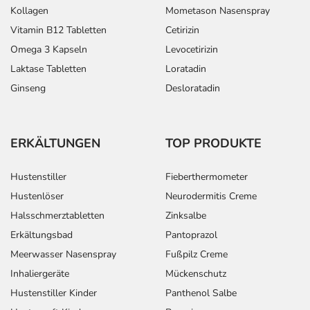
Kollagen
Mometason Nasenspray
Vitamin B12 Tabletten
Cetirizin
Omega 3 Kapseln
Levocetirizin
Laktase Tabletten
Loratadin
Ginseng
Desloratadin
ERKÄLTUNGEN
TOP PRODUKTE
Hustenstiller
Fieberthermometer
Hustenlöser
Neurodermitis Creme
Halsschmerztabletten
Zinksalbe
Erkältungsbad
Pantoprazol
Meerwasser Nasenspray
Fußpilz Creme
Inhaliergeräte
Mückenschutz
Hustenstiller Kinder
Panthenol Salbe