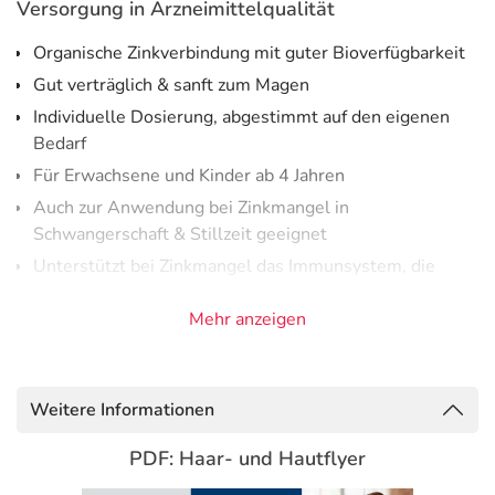
Versorgung in Arzneimittelqualität
Organische Zinkverbindung mit guter Bioverfügbarkeit
Gut verträglich & sanft zum Magen
Individuelle Dosierung, abgestimmt auf den eigenen
Bedarf
Für Erwachsene und Kinder ab 4 Jahren
Auch zur Anwendung bei Zinkmangel in
Schwangerschaft & Stillzeit geeignet
Unterstützt bei Zinkmangel das Immunsystem, die
Hormonproduktion und das Haarwachstum
Mehr anzeigen
Zinkmangel sicher & effektiv beheben
Zink ist für viele lebenswichtige Funktionen im Körper
unverzichtbar. Fehlt das wertvolle Spurenelement, wird
Weitere Informationen
das Immunsystem und damit unsere Abwehr von
PDF: Haar- und Hautflyer
Krankheitserregern geschwächt. Zudem kann ein
Zinkmangel zu Hautproblemen führen und zahlreiche