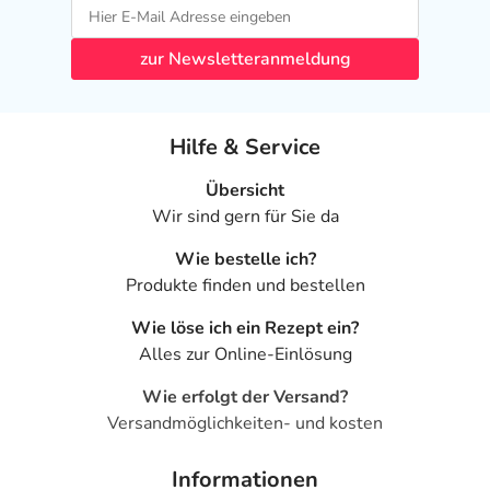
30%; Talkum; Triethylcitrat
zur Newsletteranmeldung
Adresse des Anbieters/Herstellers
URSAPHARM Arzneimittel GmbH
Industriestr. 35
Hilfe & Service
66129 Saarbrücken
Übersicht
Das
PDF des Beipackzettels
können Sie sich oben
Wir sind gern für Sie da
herunterladen.
Wie bestelle ich?
Produkte finden und bestellen
Wie löse ich ein Rezept ein?
Alles zur Online-Einlösung
Wie erfolgt der Versand?
Versandmöglichkeiten- und kosten
Informationen