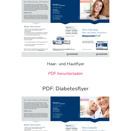
Prozesse wie Zuckerstoffwechsel, Hormonproduktion
oder Haarwachstum beeinträchtigen. Einem Zinkmangel
sollte man daher vorbeugen oder bei einem bestehenden
Mangel frühzeitig aktiv werden. Schafft man es nicht, den
Zinkbedarf allein über die Ernährung abzudecken, kann ein
Arzneimittel die ausreichende Versorgung mit dem
wichtigen Spurenelement unterstützen. Zinkorotat-POS®
lässt sich individuell dosieren und damit exakt auf den
persönlichen Zinkbedarf abstimmen. Dank des speziellen
Haar- und Hautflyer
Schutzfilms können die Tabletten den Magen
PDF herunterladen
unbeschädigt passieren, die empfindliche
Magenschleimhaut bleibt geschützt. Freigesetzt wird das
PDF: Diabetesflyer
Zink erst im Dünndarm und kann dort optimal vom Körper
aufgenommen und verwertet werden. Zinkorotat-POS®
ist gut verträglich. Das Arzneimittel ist auch zur Therapie
von Zinkmangelzuständen in Schwangerschaft und
Stillzeit sowie für Kinder ab vier Jahren geeignet.
Organische Zinkverbindung für gute