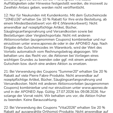
Auffälligkeiten oder Hinweise festgestellt werden, die insoweit zu
Zweifeln Anlass geben, werden nicht veröffentlicht.
12: Nur für Neukunden mit Kundenkonto. Mit dem Gutscheincode
"10NEU26" erhalten Sie 10 % Rabatt für Ihre erste Bestellung, ab
einem Mindestbestellwert von 49 € (Warenkorbwert). Nicht
anwendbar auf rezeptpflichtige Artikel, Bücher,
Säuglingsanfangsnahrung und Versandkosten sowie bei
Bestellungen über Vergleichsportale. Nicht mit anderen
Aktionsvorteilen (ausgenommen Coupons) kombinierbar und nur
einzulösen unter www.aponeo.de oder in der APONEO App. Nach
Eingabe des Gutscheincodes im Warenkorb, wird der Wert des
Vorteils automatisch vom Rechnungsbetrag abgezogen. Wir
behalten uns das Recht vor, die Aktionen bei Vorliegen eines
wichtigen Grundes zu beenden oder ggf. mit einem anderen
Gutschein bzw. durch eine andere Aktion zu ersetzen.
21: Bei Verwendung des Coupons "Summer20" erhalten Sie 20 %
Rabatt auf viele Pierre Fabre-Produkte. Nicht anwendbar auf
rezeptpflichtige Artikel, Bücher, Säuglingsanfangsnahrung und
Versandkosten. Nicht mit anderen Aktionsvorteilen (ausgenommen
Coupons) kombinierbar und nur einzulösen unter www.aponeo.de
und in der APONEO App. Gültig: 27.07.2026 bis 09.08.2026. Nur
solange der Vorrat reicht. Wir behalten uns vor, die Aktion früher
zu beenden. Keine Barauszahlung.
22: Bei Verwendung des Coupons "Vital2026" erhalten Sie 20 %
Rabatt auf ausgewählte Orthomol-Produkte. Nicht anwendbar auf