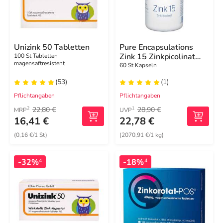
Unizink 50 Tabletten
Pure Encapsulations
Zink 15 Zinkpicolinat
100 St Tabletten
magensaftresistent
Kapseln
60 St Kapseln
(53)
(1)
Pflichtangaben
Pflichtangaben
22,80 €
28,90 €
2
1
MRP
UVP
16,41 €
22,78 €
(0,16 €/1 St)
(2070,91 €/1 kg)
-32%
-18%
4
4