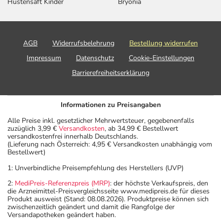
Hustensaft Kinder
Bryonia
AGB
Widerrufsbelehrung
Bestellung widerrufen
Impressum
Datenschutz
Cookie-Einstellungen
Barrierefreiheitserklärung
Informationen zu Preisangaben
Alle Preise inkl. gesetzlicher Mehrwertsteuer, gegebenenfalls
zuzüglich 3,99 €
Versandkosten
, ab 34,99 € Bestellwert
versandkostenfrei innerhalb Deutschlands.
(Lieferung nach Österreich: 4,95 € Versandkosten unabhängig vom
Bestellwert)
1: Unverbindliche Preisempfehlung des Herstellers (UVP)
2:
MediPreis-Referenzpreis (MRP)
: der höchste Verkaufspreis, den
die Arzneimittel-Preisvergleichsseite www.medipreis.de für dieses
Produkt ausweist (Stand: 08.08.2026). Produktpreise können sich
zwischenzeitlich geändert und damit die Rangfolge der
Versandapotheken geändert haben.