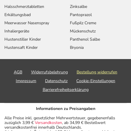
Halsschmerztabletten
Zinksalbe
Erkältungsbad
Pantoprazol
Meerwasser Nasenspray
Fußpilz Creme
Inhaliergeräte
Mückenschutz
Hustenstiller Kinder
Panthenol Salbe
Hustensaft Kinder
Bryonia
AGB
Widerrufsbelehrung
Bestellung widerrufen
Impressum
Datenschutz
Cookie-Einstellungen
Barrierefreiheitserklärung
Informationen zu Preisangaben
Alle Preise inkl. gesetzlicher Mehrwertsteuer, gegebenenfalls
zuzüglich 3,99 €
Versandkosten
, ab 34,99 € Bestellwert
versandkostenfrei innerhalb Deutschlands.