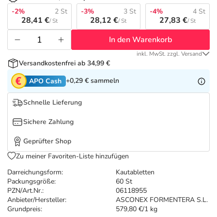
Refluthin, Lasea & Carmenthin Deals
Sport & Fitness
Täglich gut versorgt
-2%
2 St
-3%
3 St
-4%
4 St
28,41 €
28,12 €
27,83 €
/ St
/ St
/ St
Salus Deals
Tierapotheke
In den Warenkorb
inkl. MwSt. zzgl. Versand
Vitamine & Mineralstoffe
Versandkostenfrei ab 34,99 €
+0,29 €
sammeln
APO Cash
Marken
Schnelle Lieferung
Sichere Zahlung
Geprüfter Shop
Zu meiner Favoriten-Liste hinzufügen
Darreichungsform:
Kautabletten
Packungsgröße:
60 St
PZN/Art.Nr.:
06118955
Anbieter/Hersteller:
ASCONEX FORMENTERA S.L.
Grundpreis:
579,80 €/1 kg