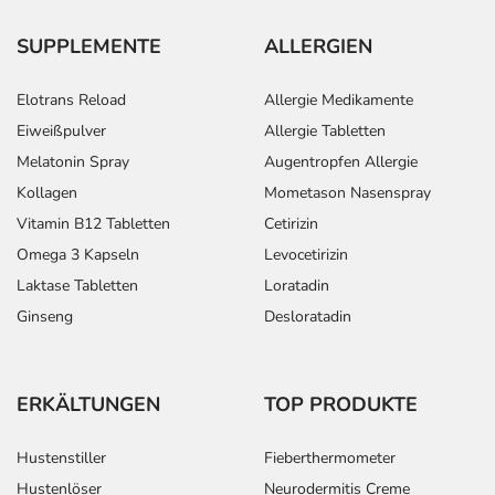
SUPPLEMENTE
ALLERGIEN
Elotrans Reload
Allergie Medikamente
Eiweißpulver
Allergie Tabletten
Melatonin Spray
Augentropfen Allergie
Kollagen
Mometason Nasenspray
Vitamin B12 Tabletten
Cetirizin
Omega 3 Kapseln
Levocetirizin
Laktase Tabletten
Loratadin
Ginseng
Desloratadin
ERKÄLTUNGEN
TOP PRODUKTE
Hustenstiller
Fieberthermometer
Hustenlöser
Neurodermitis Creme