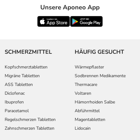
Unsere Aponeo App
SCHMERZMITTEL
HÄUFIG GESUCHT
Kopfschmerztabletten
Wärmepflaster
Migräne Tabletten
Sodbrennen Medikamente
ASS Tabletten
Thermacare
Diclofenac
Voltaren
Ibuprofen
Hämorrhoiden Salbe
Paracetamol
Abführmittel
Regelschmerzen Tabletten
Magentabletten
Zahnschmerzen Tabletten
Lidocain