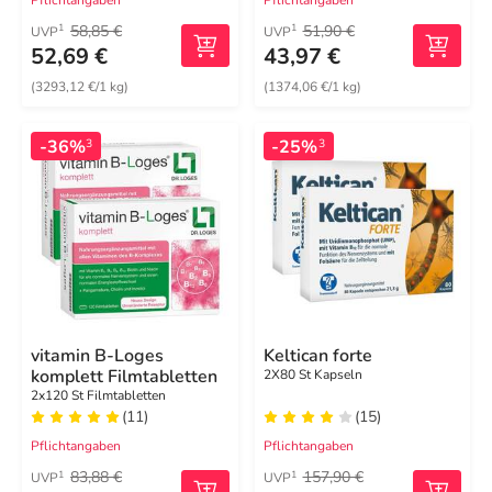
58,85 €
51,90 €
1
1
UVP
UVP
52,69 €
43,97 €
(3293,12 €/1 kg)
(1374,06 €/1 kg)
-36%
-25%
3
3
vitamin B-Loges
Keltican forte
komplett Filmtabletten
2X80 St Kapseln
2x120 St Filmtabletten
(11)
(15)
Pflichtangaben
Pflichtangaben
83,88 €
157,90 €
1
1
UVP
UVP