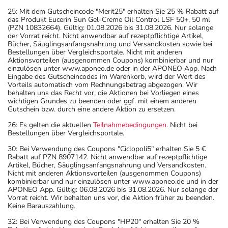
25: Mit dem Gutscheincode "Merit25" erhalten Sie 25 % Rabatt auf
das Produkt Eucerin Sun Gel-Creme Oil Control LSF 50+, 50 ml
(PZN 10832664). Gültig: 01.08.2026 bis 31.08.2026. Nur solange
der Vorrat reicht. Nicht anwendbar auf rezeptpflichtige Artikel,
Bücher, Säuglingsanfangsnahrung und Versandkosten sowie bei
Bestellungen über Vergleichsportale. Nicht mit anderen
Aktionsvorteilen (ausgenommen Coupons) kombinierbar und nur
einzulösen unter www.aponeo.de oder in der APONEO App. Nach
Eingabe des Gutscheincodes im Warenkorb, wird der Wert des
Vorteils automatisch vom Rechnungsbetrag abgezogen. Wir
behalten uns das Recht vor, die Aktionen bei Vorliegen eines
wichtigen Grundes zu beenden oder ggf. mit einem anderen
Gutschein bzw. durch eine andere Aktion zu ersetzen.
26: Es gelten die aktuellen
Teilnahmebedingungen
. Nicht bei
Bestellungen über Vergleichsportale.
30: Bei Verwendung des Coupons "Ciclopoli5" erhalten Sie 5 €
Rabatt auf PZN 8907142. Nicht anwendbar auf rezeptpflichtige
Artikel, Bücher, Säuglingsanfangsnahrung und Versandkosten.
Nicht mit anderen Aktionsvorteilen (ausgenommen Coupons)
kombinierbar und nur einzulösen unter www.aponeo.de und in der
APONEO App. Gültig: 06.08.2026 bis 31.08.2026. Nur solange der
Vorrat reicht. Wir behalten uns vor, die Aktion früher zu beenden.
Keine Barauszahlung.
32: Bei Verwendung des Coupons "HP20" erhalten Sie 20 %