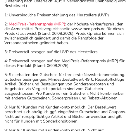
(Lieferung nach Österreich: 4,95 € Versandkosten unabhängig vom
Bestellwert)
1: Unverbindliche Preisempfehlung des Herstellers (UVP)
2:
MediPreis-Referenzpreis (MRP)
: der höchste Verkaufspreis, den
die Arzneimittel-Preisvergleichsseite www.medipreis.de für dieses
Produkt ausweist (Stand: 06.08.2026). Produktpreise können sich
zwischenzeitlich geändert und damit die Rangfolge der
Versandapotheken geändert haben.
3: Preisvorteil bezogen auf die UVP des Herstellers
4: Preisvorteil bezogen auf den MediPreis-Referenzpreis (MRP) für
dieses Produkt (Stand: 06.08.2026).
5: Sie erhalten den Gutschein für Ihre erste Newsletteranmeldung.
Gutscheinbedingungen: Mindestbestellwert 49 €. Rezeptpflichtige
Artikel, Bücher und Bestellungen von Sonderangeboten und
Angeboten via Vergleichsportalen sind vom Gutschein
ausgeschlossen. Pro Kunde nur ein Gutschein. Nicht kombinierbar
mit anderen Gutscheinen, Sonderpreisen und Rabatt-Aktionen.
8: Nur für Kunden mit Kundenkonto möglich. Der Bestellwert
berechnet sich abzüglich ggf. eingelöster Gutscheine und Coupons.
Nicht auf rezeptpflichtige Artikel und Bücher anwendbar und gilt
nicht für Kunden mit Sonderkonditionen.
9: Nur für Kunden mit Kundenkonto möglich. Nicht auf