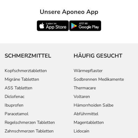
Unsere Aponeo App
SCHMERZMITTEL
HÄUFIG GESUCHT
Kopfschmerztabletten
Wärmepflaster
Migräne Tabletten
Sodbrennen Medikamente
ASS Tabletten
Thermacare
Diclofenac
Voltaren
Ibuprofen
Hämorrhoiden Salbe
Paracetamol
Abführmittel
Regelschmerzen Tabletten
Magentabletten
Zahnschmerzen Tabletten
Lidocain