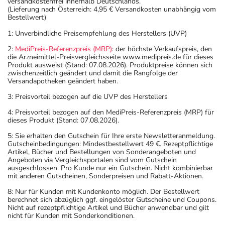
versandkostenfrei innerhalb Deutschlands.
(Lieferung nach Österreich: 4,95 € Versandkosten unabhängig vom
Bestellwert)
1: Unverbindliche Preisempfehlung des Herstellers (UVP)
2:
MediPreis-Referenzpreis (MRP)
: der höchste Verkaufspreis, den
die Arzneimittel-Preisvergleichsseite www.medipreis.de für dieses
Produkt ausweist (Stand: 07.08.2026). Produktpreise können sich
zwischenzeitlich geändert und damit die Rangfolge der
Versandapotheken geändert haben.
3: Preisvorteil bezogen auf die UVP des Herstellers
4: Preisvorteil bezogen auf den MediPreis-Referenzpreis (MRP) für
dieses Produkt (Stand: 07.08.2026).
5: Sie erhalten den Gutschein für Ihre erste Newsletteranmeldung.
Gutscheinbedingungen: Mindestbestellwert 49 €. Rezeptpflichtige
Artikel, Bücher und Bestellungen von Sonderangeboten und
Angeboten via Vergleichsportalen sind vom Gutschein
ausgeschlossen. Pro Kunde nur ein Gutschein. Nicht kombinierbar
mit anderen Gutscheinen, Sonderpreisen und Rabatt-Aktionen.
8: Nur für Kunden mit Kundenkonto möglich. Der Bestellwert
berechnet sich abzüglich ggf. eingelöster Gutscheine und Coupons.
Nicht auf rezeptpflichtige Artikel und Bücher anwendbar und gilt
nicht für Kunden mit Sonderkonditionen.