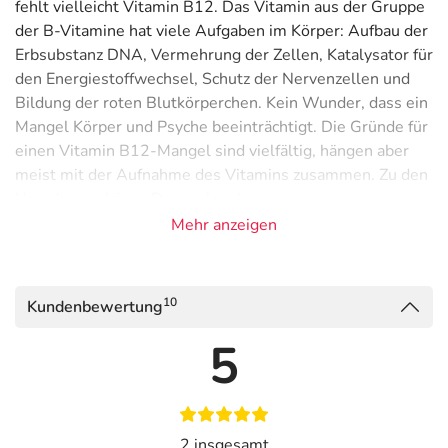
fehlt vielleicht Vitamin B12. Das Vitamin aus der Gruppe
der B-Vitamine hat viele Aufgaben im Körper: Aufbau der
Erbsubstanz DNA, Vermehrung der Zellen, Katalysator für
den Energiestoffwechsel, Schutz der Nervenzellen und
Bildung der roten Blutkörperchen. Kein Wunder, dass ein
Mangel Körper und Psyche beeinträchtigt. Die Gründe für
einen Vitamin B12-Mangel sind vielfältig, hängen aber
meist mit der Aufnahme des Vitamins zusammen. Zu den
Ursachen gehören Darmerkrankungen,
Magenschleimhautentzündungen, bestimmte
Mehr anzeigen
Medikamente, aber auch ein höheres Lebensalter. Auch
wer sich streng vegetarisch, vegan oder sehr einseitig
ernährt, muss mit einem Vitamin B12-Mangel rechnen.
10
Kundenbewertung
Die Verabreichung der Vitamin B12 Depot Hevert
5
Ampullen beseitigt die Mangelsymptome schnell: Auf
körperlicher Ebene sind das Blutarmut, Erschöpfung,
Appetitlosigkeit, Nervenschmerzen, Muskelzittern, eine
gestörte Koordination sowie Kribbeln oder
2 insgesamt