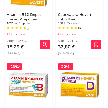
Vitamin B12 Depot
Calmvalera Hevert
Hevert Ampullen
Tabletten
10X2 ml Ampullen
200 St Tabletten
(2)
(3)
Pflichtangaben
Pflichtangaben
19,99 €
53,16 €
2
2
MRP
MRP
15,29 €
37,80 €
(764,50 €/1 l)
(0,19 €/1 St)
-23%
-20%
4
3