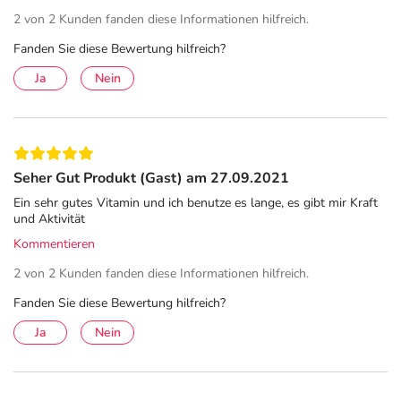
2 von 2 Kunden fanden diese Informationen hilfreich.
mit Darmerkrankungen
Fanden Sie diese Bewertung hilfreich?
mit Magenschleimhautentzündungen
Ja
Nein
mit strenger vegetarischer oder veganen Ernährung
im höherem Lebensalter
Anwendungsgebiete
Vitamin B12-Mangel, der ernährungsmäßig nicht
Seher Gut Produkt (Gast) am 27.09.2021
behoben werden kann. Vitamin B12-Mangel kann sich
Ein sehr gutes Vitamin und ich benutze es lange, es gibt mir Kraft
in folgenden Krankheitsbildern äußern:
und Aktivität
Kommentieren
Hyperchrome makrozytäre Megaloblastenanämie
(Perniciosa, Biermer-Anämie, Addison-Anämie; dies
2 von 2 Kunden fanden diese Informationen hilfreich.
sind Reifestörungen
Fanden Sie diese Bewertung hilfreich?
der Blutkörperchen).
Ja
Nein
Funikuläre Spinalerkrankung
(Rückenmarkschädigung).