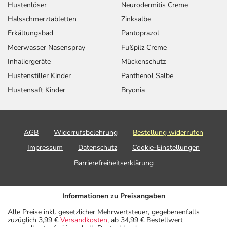
Hustenlöser
Neurodermitis Creme
Halsschmerztabletten
Zinksalbe
Erkältungsbad
Pantoprazol
Meerwasser Nasenspray
Fußpilz Creme
Inhaliergeräte
Mückenschutz
Hustenstiller Kinder
Panthenol Salbe
Hustensaft Kinder
Bryonia
AGB
Widerrufsbelehrung
Bestellung widerrufen
Impressum
Datenschutz
Cookie-Einstellungen
Barrierefreiheitserklärung
Informationen zu Preisangaben
Alle Preise inkl. gesetzlicher Mehrwertsteuer, gegebenenfalls
zuzüglich 3,99 €
Versandkosten
, ab 34,99 € Bestellwert