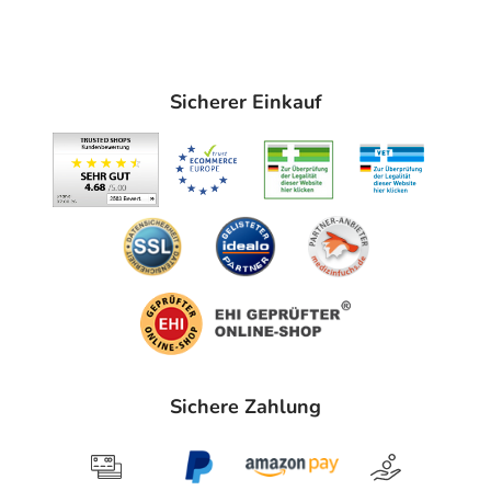
Ein labordiagnostisch gesicherter Vitamin B12-Mangel
kann auftreten:
bei jahrelanger Mangel- und Fehlernährung (zum
Sicherer Einkauf
Beispiel durch streng vegetarische Kost),
durch angeborene Vitamin B12-Transportstörungen
bei Malabsorption (ungenügender Aufnahme von
Vitamin B12 im Darm)
durch ungenügende Produktion des intrinsic factor
(ein Eiweiß, das in der Magenschleimhaut
gebildet und zur Aufnahme von Vitamin B12 benötigt
wird),
durch Erkrankungen im Endabschnitt des Ileums, zum
Beispiel Sprue,
Sichere Zahlung
durch Fischbandwurm,
durch blind loop-Syndrom (Änderung des
Darmverlaufs nach Magenoperation).