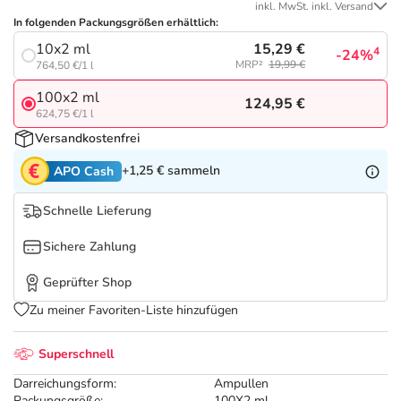
Refluthin, Lasea & Carmenthin Deals
Sport & Fitness
Täglich gut versorgt
inkl. MwSt. inkl. Versand
In folgenden Packungsgrößen erhältlich:
15,29 €
10x2 ml
Salus Deals
Tierapotheke
4
-24%
MRP²
19,99 €
764,50 €/1 l
100x2 ml
124,95 €
Vitamine & Mineralstoffe
624,75 €/1 l
Versandkostenfrei
Marken
+1,25 €
sammeln
APO Cash
Schnelle Lieferung
Sichere Zahlung
Geprüfter Shop
Zu meiner Favoriten-Liste hinzufügen
Superschnell
Darreichungsform:
Ampullen
Packungsgröße:
100X2 ml