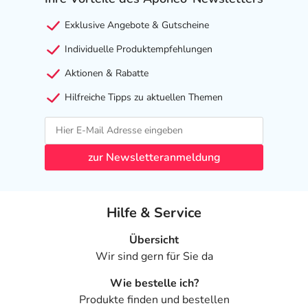
Es kann aber auch langsam intravenös oder subkutan
Exklusive Angebote & Gutscheine
gegeben werden. „Vitamin B12 Depot Hevert“ ist zur
Individuelle Produktempfehlungen
längeren Anwendung bestimmt. Vergiftungen und
Überdosierungserscheinungen sind nicht bekannt.
Aktionen & Rabatte
Hilfreiche Tipps zu aktuellen Themen
Inhaltsstoffe
Wirkstoff
je 1 Ampulle zu 2 ml:
Hydroxocobalaminacetat 1000 µg (1 mg) (Vitamin B12)
zur Newsletteranmeldung
Sonstige Bestandteile Natriumacetat/Essigsäure (Acetat-
Puffer), Natriumchlorid, Wasser für Injektionszwecke.
Hilfe & Service
Adresse des Anbieters/Herstellers
Übersicht
Hevert-Arzneimittel GmbH & Co. KG
Wir sind gern für Sie da
In der Weiherwiese 1
55569 Nussbaum
Wie bestelle ich?
Produkte finden und bestellen
Das
PDF des Beipackzettels
können Sie sich oben