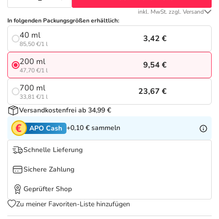
Refluthin, Lasea & Carmenthin Deals
Sport & Fitness
Täglich gut versorgt
inkl. MwSt. zzgl. Versand
In folgenden Packungsgrößen erhältlich:
Salus Deals
Tierapotheke
40 ml
3,42 €
85,50 €/1 l
Vitamine & Mineralstoffe
200 ml
9,54 €
47,70 €/1 l
Marken
700 ml
23,67 €
33,81 €/1 l
Versandkostenfrei ab 34,99 €
+0,10 €
sammeln
APO Cash
Schnelle Lieferung
Sichere Zahlung
Geprüfter Shop
Zu meiner Favoriten-Liste hinzufügen