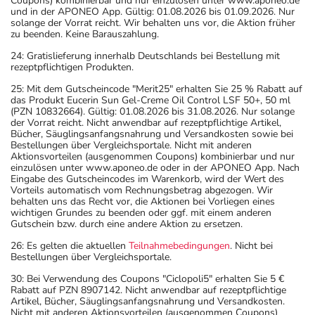
Coupons) kombinierbar und nur einzulösen unter www.aponeo.de
und in der APONEO App. Gültig: 01.08.2026 bis 01.09.2026. Nur
solange der Vorrat reicht. Wir behalten uns vor, die Aktion früher
zu beenden. Keine Barauszahlung.
24: Gratislieferung innerhalb Deutschlands bei Bestellung mit
rezeptpflichtigen Produkten.
25: Mit dem Gutscheincode "Merit25" erhalten Sie 25 % Rabatt auf
das Produkt Eucerin Sun Gel-Creme Oil Control LSF 50+, 50 ml
(PZN 10832664). Gültig: 01.08.2026 bis 31.08.2026. Nur solange
der Vorrat reicht. Nicht anwendbar auf rezeptpflichtige Artikel,
Bücher, Säuglingsanfangsnahrung und Versandkosten sowie bei
Bestellungen über Vergleichsportale. Nicht mit anderen
Aktionsvorteilen (ausgenommen Coupons) kombinierbar und nur
einzulösen unter www.aponeo.de oder in der APONEO App. Nach
Eingabe des Gutscheincodes im Warenkorb, wird der Wert des
Vorteils automatisch vom Rechnungsbetrag abgezogen. Wir
behalten uns das Recht vor, die Aktionen bei Vorliegen eines
wichtigen Grundes zu beenden oder ggf. mit einem anderen
Gutschein bzw. durch eine andere Aktion zu ersetzen.
26: Es gelten die aktuellen
Teilnahmebedingungen
. Nicht bei
Bestellungen über Vergleichsportale.
30: Bei Verwendung des Coupons "Ciclopoli5" erhalten Sie 5 €
Rabatt auf PZN 8907142. Nicht anwendbar auf rezeptpflichtige
Artikel, Bücher, Säuglingsanfangsnahrung und Versandkosten.
Nicht mit anderen Aktionsvorteilen (ausgenommen Coupons)