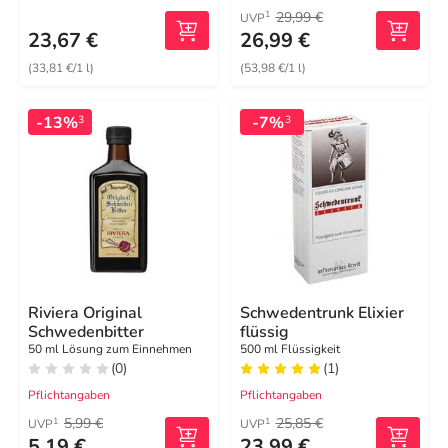
29,99 €
1
UVP
23,67 €
26,99 €
(33,81 €/1 l)
(53,98 €/1 l)
-13%
-7%
3
3
Riviera Original
Schwedentrunk Elixier
Schwedenbitter
flüssig
50 ml Lösung zum Einnehmen
500 ml Flüssigkeit
(0)
(1)
Pflichtangaben
Pflichtangaben
5,99 €
25,85 €
1
1
UVP
UVP
5,19 €
23,99 €