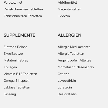
Paracetamol
Abführmittel
Regelschmerzen Tabletten
Magentabletten
Zahnschmerzen Tabletten
Lidocain
SUPPLEMENTE
ALLERGIEN
Elotrans Reload
Allergie Medikamente
Eiweißpulver
Allergie Tabletten
Melatonin Spray
Augentropfen Allergie
Kollagen
Mometason Nasenspray
Vitamin B12 Tabletten
Cetirizin
Omega 3 Kapseln
Levocetirizin
Laktase Tabletten
Loratadin
Ginseng
Desloratadin