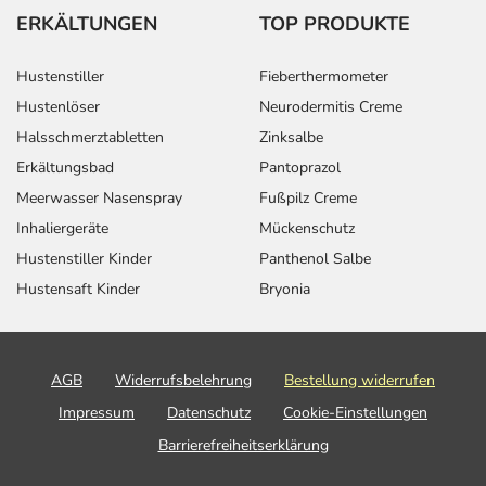
ERKÄLTUNGEN
TOP PRODUKTE
Hustenstiller
Fieberthermometer
Hustenlöser
Neurodermitis Creme
Halsschmerztabletten
Zinksalbe
Erkältungsbad
Pantoprazol
Meerwasser Nasenspray
Fußpilz Creme
Inhaliergeräte
Mückenschutz
Hustenstiller Kinder
Panthenol Salbe
Hustensaft Kinder
Bryonia
AGB
Widerrufsbelehrung
Bestellung widerrufen
Impressum
Datenschutz
Cookie-Einstellungen
Barrierefreiheitserklärung