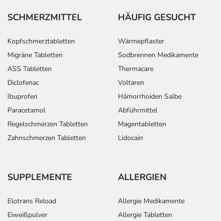
SCHMERZMITTEL
HÄUFIG GESUCHT
Kopfschmerztabletten
Wärmepflaster
Migräne Tabletten
Sodbrennen Medikamente
ASS Tabletten
Thermacare
Diclofenac
Voltaren
Ibuprofen
Hämorrhoiden Salbe
Paracetamol
Abführmittel
Regelschmerzen Tabletten
Magentabletten
Zahnschmerzen Tabletten
Lidocain
SUPPLEMENTE
ALLERGIEN
Elotrans Reload
Allergie Medikamente
Eiweißpulver
Allergie Tabletten