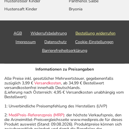
Hustenstiller Kinder
Panthenol Salbe
Hustensaft Kinder
Bryonia
AGB
Widerrufsbelehrung
Bestellung widerrufen
Impressum
Datenschutz
Cookie-Einstellungen
Barrierefreiheitserklärung
Informationen zu Preisangaben
Alle Preise inkl. gesetzlicher Mehrwertsteuer, gegebenenfalls
zuzüglich 3,99 €
Versandkosten
, ab 34,99 € Bestellwert
versandkostenfrei innerhalb Deutschlands.
(Lieferung nach Österreich: 4,95 € Versandkosten unabhängig vom
Bestellwert)
1: Unverbindliche Preisempfehlung des Herstellers (UVP)
2:
MediPreis-Referenzpreis (MRP)
: der höchste Verkaufspreis, den
die Arzneimittel-Preisvergleichsseite www.medipreis.de für dieses
Produkt ausweist (Stand: 09.08.2026). Produktpreise können sich
zwischenzeitlich geändert und damit die Rangfolge der