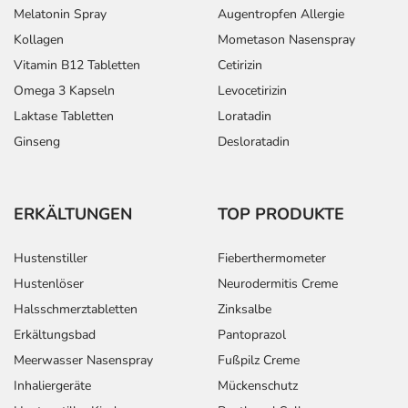
Melatonin Spray
Augentropfen Allergie
Kollagen
Mometason Nasenspray
Vitamin B12 Tabletten
Cetirizin
Omega 3 Kapseln
Levocetirizin
Laktase Tabletten
Loratadin
Ginseng
Desloratadin
ERKÄLTUNGEN
TOP PRODUKTE
Hustenstiller
Fieberthermometer
Hustenlöser
Neurodermitis Creme
Halsschmerztabletten
Zinksalbe
Erkältungsbad
Pantoprazol
Meerwasser Nasenspray
Fußpilz Creme
Inhaliergeräte
Mückenschutz