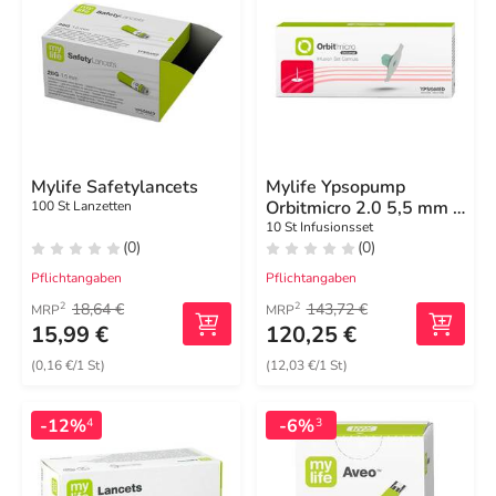
Mylife Safetylancets
Mylife Ypsopump
Orbitmicro 2.0 5,5 mm /
100 St Lanzetten
60 cm
10 St Infusionsset
(0)
(0)
Pflichtangaben
Pflichtangaben
18,64 €
143,72 €
2
2
MRP
MRP
15,99 €
120,25 €
(0,16 €/1 St)
(12,03 €/1 St)
-12%
-6%
4
3