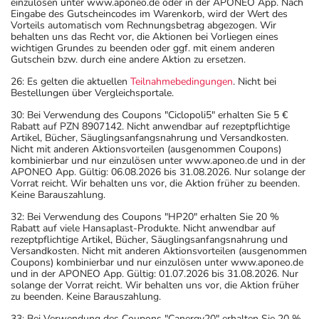
einzulösen unter www.aponeo.de oder in der APONEO App. Nach
Eingabe des Gutscheincodes im Warenkorb, wird der Wert des
Vorteils automatisch vom Rechnungsbetrag abgezogen. Wir
behalten uns das Recht vor, die Aktionen bei Vorliegen eines
wichtigen Grundes zu beenden oder ggf. mit einem anderen
Gutschein bzw. durch eine andere Aktion zu ersetzen.
26: Es gelten die aktuellen
Teilnahmebedingungen
. Nicht bei
Bestellungen über Vergleichsportale.
30: Bei Verwendung des Coupons "Ciclopoli5" erhalten Sie 5 €
Rabatt auf PZN 8907142. Nicht anwendbar auf rezeptpflichtige
Artikel, Bücher, Säuglingsanfangsnahrung und Versandkosten.
Nicht mit anderen Aktionsvorteilen (ausgenommen Coupons)
kombinierbar und nur einzulösen unter www.aponeo.de und in der
APONEO App. Gültig: 06.08.2026 bis 31.08.2026. Nur solange der
Vorrat reicht. Wir behalten uns vor, die Aktion früher zu beenden.
Keine Barauszahlung.
32: Bei Verwendung des Coupons "HP20" erhalten Sie 20 %
Rabatt auf viele Hansaplast-Produkte. Nicht anwendbar auf
rezeptpflichtige Artikel, Bücher, Säuglingsanfangsnahrung und
Versandkosten. Nicht mit anderen Aktionsvorteilen (ausgenommen
Coupons) kombinierbar und nur einzulösen unter www.aponeo.de
und in der APONEO App. Gültig: 01.07.2026 bis 31.08.2026. Nur
solange der Vorrat reicht. Wir behalten uns vor, die Aktion früher
zu beenden. Keine Barauszahlung.
33: Bei Verwendung des Coupons "Canergy20" erhalten Sie 20 %