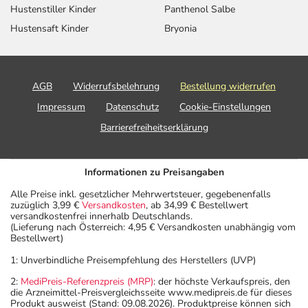
Hustenstiller Kinder
Panthenol Salbe
Hustensaft Kinder
Bryonia
AGB
Widerrufsbelehrung
Bestellung widerrufen
Impressum
Datenschutz
Cookie-Einstellungen
Barrierefreiheitserklärung
Informationen zu Preisangaben
Alle Preise inkl. gesetzlicher Mehrwertsteuer, gegebenenfalls
zuzüglich 3,99 €
Versandkosten
, ab 34,99 € Bestellwert
versandkostenfrei innerhalb Deutschlands.
(Lieferung nach Österreich: 4,95 € Versandkosten unabhängig vom
Bestellwert)
1: Unverbindliche Preisempfehlung des Herstellers (UVP)
2:
MediPreis-Referenzpreis (MRP)
: der höchste Verkaufspreis, den
die Arzneimittel-Preisvergleichsseite www.medipreis.de für dieses
Produkt ausweist (Stand: 09.08.2026). Produktpreise können sich