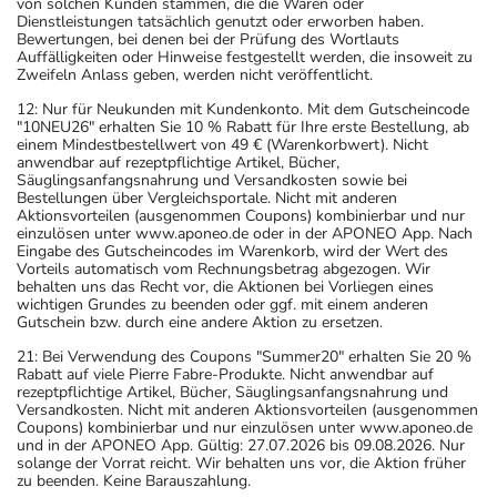
von solchen Kunden stammen, die die Waren oder
Dienstleistungen tatsächlich genutzt oder erworben haben.
Bewertungen, bei denen bei der Prüfung des Wortlauts
Auffälligkeiten oder Hinweise festgestellt werden, die insoweit zu
Zweifeln Anlass geben, werden nicht veröffentlicht.
12: Nur für Neukunden mit Kundenkonto. Mit dem Gutscheincode
"10NEU26" erhalten Sie 10 % Rabatt für Ihre erste Bestellung, ab
einem Mindestbestellwert von 49 € (Warenkorbwert). Nicht
anwendbar auf rezeptpflichtige Artikel, Bücher,
Säuglingsanfangsnahrung und Versandkosten sowie bei
Bestellungen über Vergleichsportale. Nicht mit anderen
Aktionsvorteilen (ausgenommen Coupons) kombinierbar und nur
einzulösen unter www.aponeo.de oder in der APONEO App. Nach
Eingabe des Gutscheincodes im Warenkorb, wird der Wert des
Vorteils automatisch vom Rechnungsbetrag abgezogen. Wir
behalten uns das Recht vor, die Aktionen bei Vorliegen eines
wichtigen Grundes zu beenden oder ggf. mit einem anderen
Gutschein bzw. durch eine andere Aktion zu ersetzen.
21: Bei Verwendung des Coupons "Summer20" erhalten Sie 20 %
Rabatt auf viele Pierre Fabre-Produkte. Nicht anwendbar auf
rezeptpflichtige Artikel, Bücher, Säuglingsanfangsnahrung und
Versandkosten. Nicht mit anderen Aktionsvorteilen (ausgenommen
Coupons) kombinierbar und nur einzulösen unter www.aponeo.de
und in der APONEO App. Gültig: 27.07.2026 bis 09.08.2026. Nur
solange der Vorrat reicht. Wir behalten uns vor, die Aktion früher
zu beenden. Keine Barauszahlung.