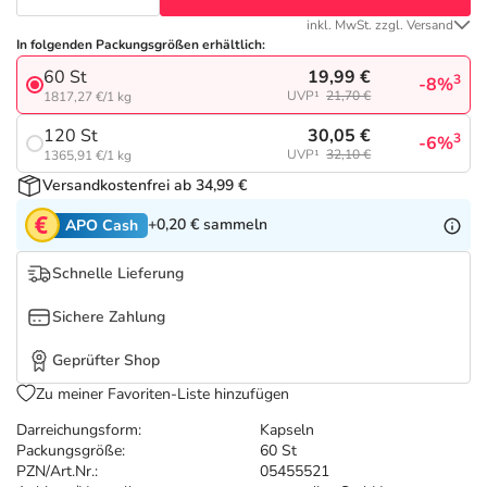
Refluthin, Lasea & Carmenthin Deals
Sport & Fitness
Täglich gut versorgt
inkl. MwSt. zzgl. Versand
In folgenden Packungsgrößen erhältlich:
Salus Deals
Tierapotheke
19,99 €
60 St
3
-8%
UVP¹
21,70 €
1817,27 €/1 kg
Vitamine & Mineralstoffe
30,05 €
120 St
3
-6%
UVP¹
32,10 €
1365,91 €/1 kg
Versandkostenfrei ab 34,99 €
Marken
+0,20 €
sammeln
APO Cash
Schnelle Lieferung
Sichere Zahlung
Geprüfter Shop
Zu meiner Favoriten-Liste hinzufügen
Darreichungsform:
Kapseln
Packungsgröße:
60 St
PZN/Art.Nr.:
05455521