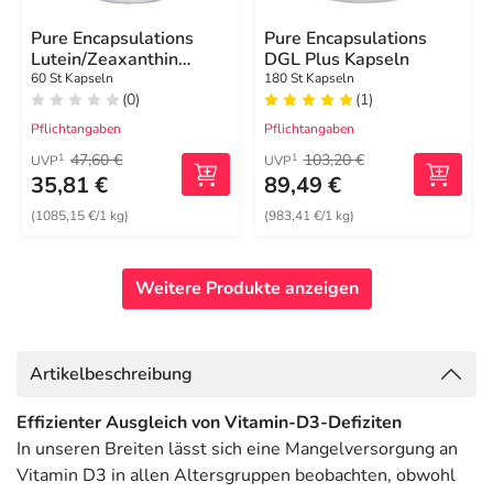
Pure Encapsulations
Pure Encapsulations
Lutein/Zeaxanthin
DGL Plus Kapseln
Kapseln
60 St Kapseln
180 St Kapseln
(0)
(1)
Pflichtangaben
Pflichtangaben
47,60 €
103,20 €
1
1
UVP
UVP
35,81 €
89,49 €
(1085,15 €/1 kg)
(983,41 €/1 kg)
Weitere Produkte anzeigen
Artikelbeschreibung
Effizienter Ausgleich von Vitamin-D3-Defiziten
In unseren Breiten lässt sich eine Mangelversorgung an
Vitamin D3 in allen Altersgruppen beobachten, obwohl