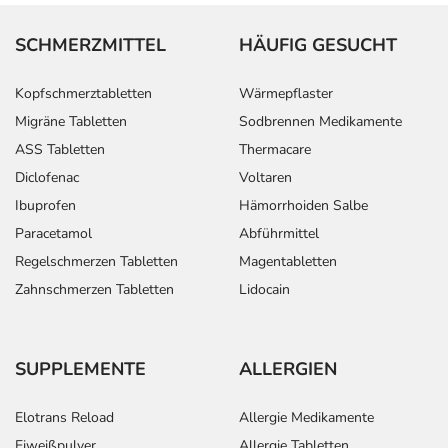
SCHMERZMITTEL
HÄUFIG GESUCHT
Kopfschmerztabletten
Wärmepflaster
Migräne Tabletten
Sodbrennen Medikamente
ASS Tabletten
Thermacare
Diclofenac
Voltaren
Ibuprofen
Hämorrhoiden Salbe
Paracetamol
Abführmittel
Regelschmerzen Tabletten
Magentabletten
Zahnschmerzen Tabletten
Lidocain
SUPPLEMENTE
ALLERGIEN
Elotrans Reload
Allergie Medikamente
Eiweißpulver
Allergie Tabletten