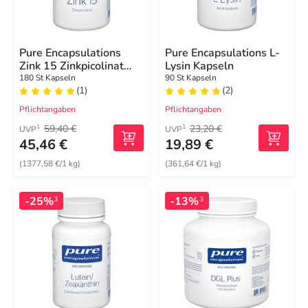
Pure Encapsulations
Pure Encapsulations L-
Zink 15 Zinkpicolinat
Lysin Kapseln
Kapseln
180 St Kapseln
90 St Kapseln
(1)
(2)
Pflichtangaben
Pflichtangaben
59,40 €
23,20 €
1
1
UVP
UVP
45,46 €
19,89 €
(1377,58 €/1 kg)
(361,64 €/1 kg)
-25%
-13%
3
3