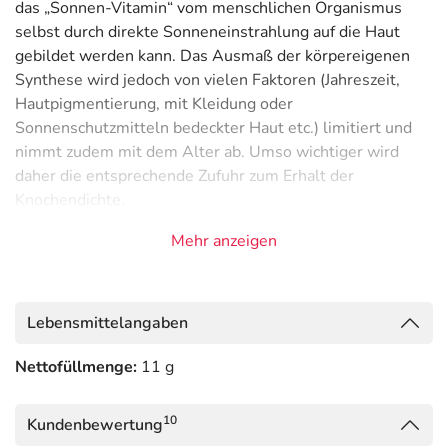
das „Sonnen-Vitamin“ vom menschlichen Organismus
selbst durch direkte Sonneneinstrahlung auf die Haut
gebildet werden kann. Das Ausmaß der körpereigenen
Synthese wird jedoch von vielen Faktoren (Jahreszeit,
Hautpigmentierung, mit Kleidung oder
Sonnenschutzmitteln bedeckter Haut etc.) limitiert und
nimmt zudem mit dem Alter ab. Umso wichtiger wird
daher die entsprechende Zufuhr zum Erhalt der
Knochendichte.
Das fettlösliche Vitamin ist nicht nur für den
Mehr anzeigen
Knochenstoffwechsel essentiell, sondern erfüllt wichtige
Aufgaben hinsichtlich Immunsystem, Calciumhaushalt
und Muskelfunktion.
Lebensmittelangaben
Trägt zu einem ausgeglichenen Calciumspiegel im Blut
Nettofüllmenge:
11 g
bei
Reduziert die Calcium-Ausscheidung über die Nieren
10
Kundenbewertung
Fördert die Mineralisation von Knochen und Zähnen