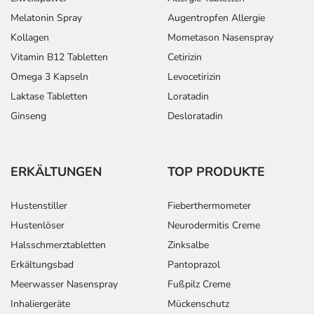
Melatonin Spray
Augentropfen Allergie
Kollagen
Mometason Nasenspray
Vitamin B12 Tabletten
Cetirizin
Omega 3 Kapseln
Levocetirizin
Laktase Tabletten
Loratadin
Ginseng
Desloratadin
ERKÄLTUNGEN
TOP PRODUKTE
Hustenstiller
Fieberthermometer
Hustenlöser
Neurodermitis Creme
Halsschmerztabletten
Zinksalbe
Erkältungsbad
Pantoprazol
Meerwasser Nasenspray
Fußpilz Creme
Inhaliergeräte
Mückenschutz