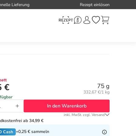
hnelle Lieferung
Rezept einlösen
att
5 €
75 g
Grundpreis:
332,67 €/1 kg
rfügbar
In den Warenkorb
inkl. MwSt. zzgl. Versand
dkostenfrei ab 34,99 €
+0,25 €
sammeln
O Cash