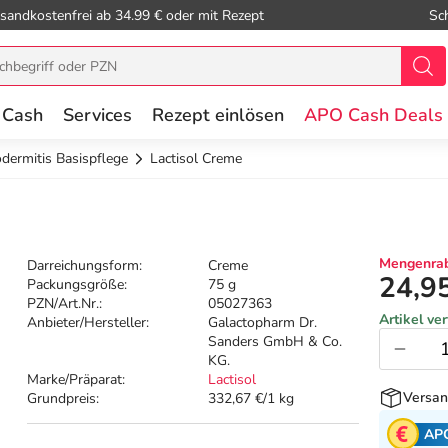
sandkostenfrei ab 34.99 € oder mit Rezept
Sc
 Cash
Services
Rezept einlösen
APO Cash Deals
dermitis Basispflege
Lactisol Creme
Mengenrab
Darreichungsform:
Creme
24,9
Packungsgröße:
75 g
PZN/Art.Nr.:
05027363
Artikel ve
Anbieter/Hersteller:
Galactopharm Dr.
Sanders GmbH & Co.
KG.
Marke/Präparat:
Lactisol
Versan
Grundpreis:
332,67 €/1 kg
AP