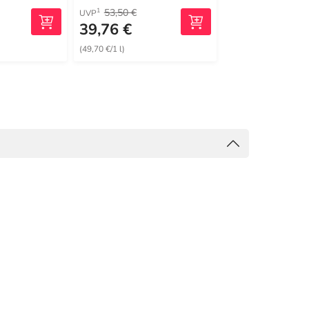
53,50 €
27,95 €
1
1
UVP
UVP
39,76 €
23,47 €
(49,70 €/1 l)
(58,67 €/1 l)