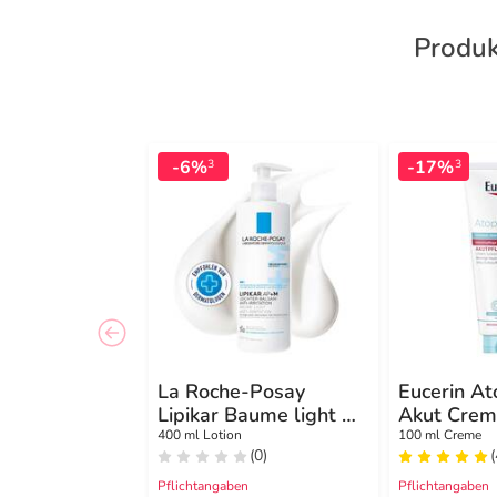
Produk
-6%
-17%
3
3
La Roche-Posay
Eucerin At
Lipikar Baume light AP
Akut Cre
+ M
400 ml Lotion
100 ml Creme
(0)
Pflichtangaben
Pflichtangaben