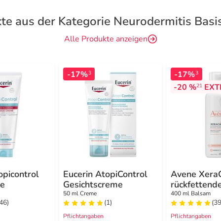
te aus der Kategorie Neurodermitis Basi
Alle Produkte anzeigen
-17%
-17%
3
3
-20 %
EXT
21
opicontrol
Eucerin AtopiControl
Avene Xera
me
Gesichtscreme
rückfettend
50 ml Creme
400 ml Balsam
(46)
(1)
(39
Pflichtangaben
Pflichtangaben