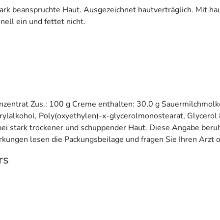
ark beanspruchte Haut. Ausgezeichnet hautverträglich. Mit hau
ell ein und fettet nicht.
zentrat Zus.: 100 g Creme enthalten: 30,0 g Sauermilchmolke
arylalkohol, Poly(oxyethylen)-x-glycerolmonostearat, Glycerol 
ei stark trockener und schuppender Haut. Diese Angabe beruht
rkungen lesen die Packungsbeilage und fragen Sie Ihren Arzt 
rs