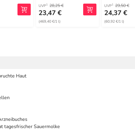
28,25 €
29,50 €
1
1
UVP
UVP
23,47 €
24,37 €
(469,40 €/1 l)
(60,92 €/1 l)
pruchte Haut
ellen
Arzneibuches
at tagesfrischer Sauermolke