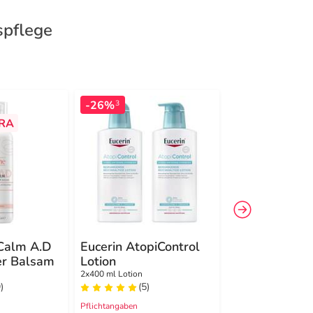
spflege
-26%
-16%
3
3
RA
Calm A.D
Eucerin AtopiControl
Eucerin Atopi
er Balsam
Lotion
Lotion
2x400 ml Lotion
400 ml Lotion
)
(5)
(5)
Pflichtangaben
Pflichtangaben