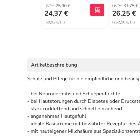
25,90 €
31,75 €
1
1
UVP
UVP
24,37 €
26,25 €
(60,92 €/1 l)
(262,50 €/1 l)
Artikelbeschreibung
Schutz und Pflege für die empfindliche und beans
- bei Neurodermitis und Schuppenflechte
- bei Hautstörungen durch Diabetes oder Druckst
- stark rückfettend und schnell einziehend
- angenehmes Hautgefühl
- ideale Basiscreme mit bewährter Rezeptur des 
- mit hauteigener Milchsäure aus Spezialkonzentr