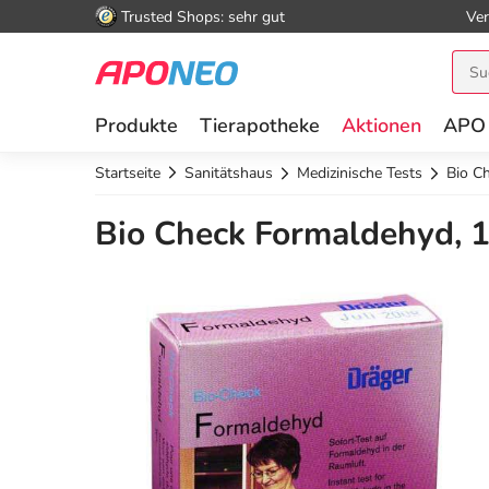
Trusted Shops: sehr gut
Ver
Produkte
Tierapotheke
Aktionen
APO
Startseite
Sanitätshaus
Medizinische Tests
Bio C
Bio Check Formaldehyd, 1