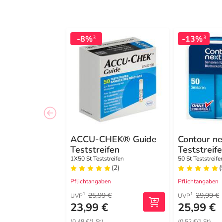
-8%
-13%
3
3
ACCU-CHEK® Guide
Contour n
Teststreifen
Teststreif
1X50 St Teststreifen
50 St Teststreife
(2)
(
Pflichtangaben
Pflichtangaben
25,99 €
29,99 €
1
1
UVP
UVP
23,99 €
25,99 €
(0,48 €/1 St)
(0,52 €/1 St)