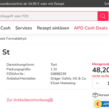
sandkostenfrei ab 34.99 € oder mit Rezept
Sc
 Cash
Services
Rezept einlösen
APO Cash Deals
heck Formaldehyd
 St
Mengenrab
Darreichungsform:
Test
48,2
Packungsgröße:
1 St
PZN/Art.Nr.:
04898239
nicht verf
Anbieter/Hersteller:
Dräger Safety AG & Co.
KGaA Marketing
Versan
Zur Artikelbeschreibung
AP