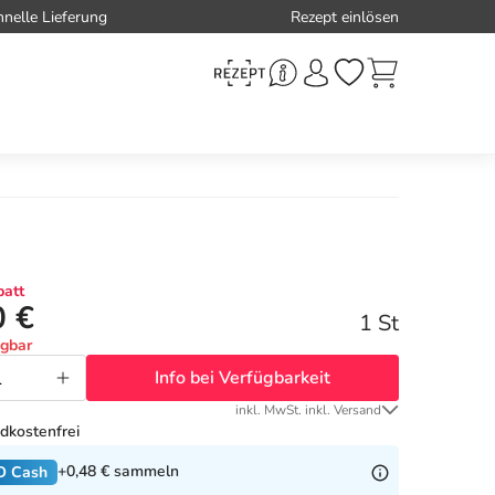
hnelle Lieferung
Rezept einlösen
att
0 €
1 St
ügbar
Info bei Verfügbarkeit
inkl. MwSt. inkl. Versand
dkostenfrei
+0,48 €
sammeln
O Cash