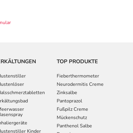
mular
ERKÄLTUNGEN
TOP PRODUKTE
ustenstiller
Fieberthermometer
ustenlöser
Neurodermitis Creme
alsschmerztabletten
Zinksalbe
rkältungsbad
Pantoprazol
eerwasser
Fußpilz Creme
asenspray
Mückenschutz
nhaliergeräte
Panthenol Salbe
ustenstiller Kinder