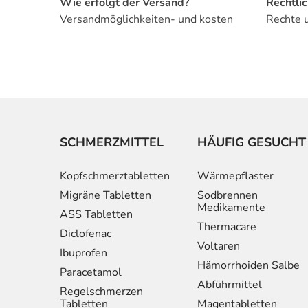
Wie erfolgt der Versand?
Rechtli
Versandmöglichkeiten- und kosten
Rechte 
SCHMERZMITTEL
HÄUFIG GESUCHT
Kopfschmerztabletten
Wärmepflaster
Migräne Tabletten
Sodbrennen
Medikamente
ASS Tabletten
Thermacare
Diclofenac
Voltaren
Ibuprofen
Hämorrhoiden Salbe
Paracetamol
Abführmittel
Regelschmerzen
Tabletten
Magentabletten