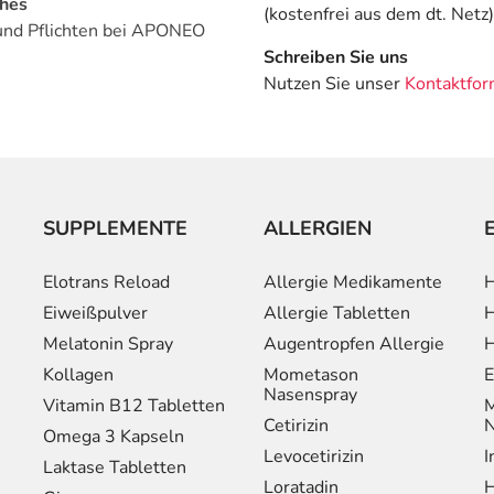
ches
(kostenfrei aus dem dt. Netz)
und Pflichten bei APONEO
Schreiben Sie uns
Nutzen Sie unser
Kontaktfor
SUPPLEMENTE
ALLERGIEN
Elotrans Reload
Allergie Medikamente
H
Eiweißpulver
Allergie Tabletten
H
Melatonin Spray
Augentropfen Allergie
H
Kollagen
Mometason
E
Nasenspray
Vitamin B12 Tabletten
M
Cetirizin
N
Omega 3 Kapseln
Levocetirizin
I
Laktase Tabletten
Loratadin
H