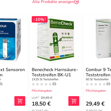
Alle Produkte anzeigen
-10%
3
ext Sensoren
Benecheck Harnsäure-
Combur 9 T
en
Teststreifen BK-U1
Teststreifen
n
1X25 St Teststreifen
50 St Teststreifen
5)
(0)
(0)
Pflichtangaben
Pflichtangaben
20,45 €
1
UVP
18,50 €
29,49 €
(0,74 €/1 St)
(0,59 €/1 St)