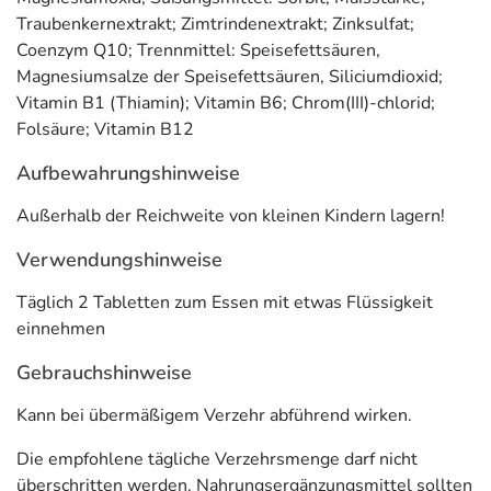
Zur regelmäßigen Nahrungsergänzung täglich 2 Tabletten
Traubenkernextrakt; Zimtrindenextrakt; Zinksulfat;
zum Essen mit etwas Flüssigkeit einnehmen.
Coenzym Q10; Trennmittel: Speisefettsäuren,
Inhaltsstoffe pro 2 Tabletten
Magnesiumsalze der Speisefettsäuren, Siliciumdioxid;
Vitamin B1 (Thiamin); Vitamin B6; Chrom(III)-chlorid;
Inhaltsstoff
pro 2 Tabletten (Tagesportion)
% NRV
Folsäure; Vitamin B12
Traubenkernextrakt
150 mg
***
Aufbewahrungshinweise
Zimtrindenextrakt
100 mg
***
Außerhalb der Reichweite von kleinen Kindern lagern!
Coenzym Q10
30 mg
***
Verwendungshinweise
Chrom
200 µg
500
Täglich 2 Tabletten zum Essen mit etwas Flüssigkeit
einnehmen
Magnesium
350 mg
93
Gebrauchshinweise
Zink
20 mg
200
Vitamin B1
10 mg
909
Kann bei übermäßigem Verzehr abführend wirken.
Vitamin B6
10 mg
714
Die empfohlene tägliche Verzehrsmenge darf nicht
überschritten werden. Nahrungsergänzungsmittel sollten