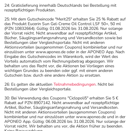
24: Gratislieferung innerhalb Deutschlands bei Bestellung mit
rezeptpflichtigen Produkten.
25: Mit dem Gutscheincode "Merit25" erhalten Sie 25 % Rabatt auf
das Produkt Eucerin Sun Gel-Creme Oil Control LSF 50+, 50 ml
(PZN 10832664). Gültig: 01.08.2026 bis 31.08.2026. Nur solange
der Vorrat reicht. Nicht anwendbar auf rezeptpflichtige Artikel,
Bücher, Säuglingsanfangsnahrung und Versandkosten sowie bei
Bestellungen über Vergleichsportale. Nicht mit anderen
Aktionsvorteilen (ausgenommen Coupons) kombinierbar und nur
einzulösen unter www.aponeo.de oder in der APONEO App. Nach
Eingabe des Gutscheincodes im Warenkorb, wird der Wert des
Vorteils automatisch vom Rechnungsbetrag abgezogen. Wir
behalten uns das Recht vor, die Aktionen bei Vorliegen eines
wichtigen Grundes zu beenden oder ggf. mit einem anderen
Gutschein bzw. durch eine andere Aktion zu ersetzen.
26: Es gelten die aktuellen
Teilnahmebedingungen
. Nicht bei
Bestellungen über Vergleichsportale.
30: Bei Verwendung des Coupons "Ciclopoli5" erhalten Sie 5 €
Rabatt auf PZN 8907142. Nicht anwendbar auf rezeptpflichtige
Artikel, Bücher, Säuglingsanfangsnahrung und Versandkosten.
Nicht mit anderen Aktionsvorteilen (ausgenommen Coupons)
kombinierbar und nur einzulösen unter www.aponeo.de und in der
APONEO App. Gültig: 06.08.2026 bis 31.08.2026. Nur solange der
Vorrat reicht. Wir behalten uns vor, die Aktion früher zu beenden.
Keine Barauszahlung.