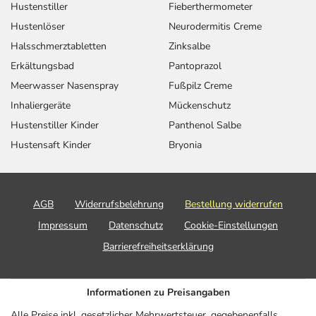
Hustenstiller
Fieberthermometer
Hustenlöser
Neurodermitis Creme
Halsschmerztabletten
Zinksalbe
Erkältungsbad
Pantoprazol
Meerwasser Nasenspray
Fußpilz Creme
Inhaliergeräte
Mückenschutz
Hustenstiller Kinder
Panthenol Salbe
Hustensaft Kinder
Bryonia
AGB
Widerrufsbelehrung
Bestellung widerrufen
Impressum
Datenschutz
Cookie-Einstellungen
Barrierefreiheitserklärung
Informationen zu Preisangaben
Alle Preise inkl. gesetzlicher Mehrwertsteuer, gegebenenfalls