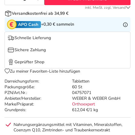
Refluthin, Lasea & Carmenthin Deals
Sport & Fitness
Täglich gut versorgt
inkl. MwSt. zzgl. Versand
Versandkostenfrei ab 34,99 €
Salus Deals
Tierapotheke
+0,30 €
sammeln
APO Cash
Vitamine & Mineralstoffe
Schnelle Lieferung
Sichere Zahlung
Marken
Geprüfter Shop
Zu meiner Favoriten-Liste hinzufügen
Darreichungsform:
Tabletten
Packungsgröße:
60 St
PZN/Art.Nr.:
04757071
Anbieter/Hersteller:
WEBER & WEBER GmbH
Marke/Präparat:
Orthoexpert
Grundpreis:
612,04 €/1 kg
Nahrungsergänzungsmittel mit Vitaminen, Mineralstoffen,
Coenzym Q10, Zimtrinden- und Traubenkernextrakt