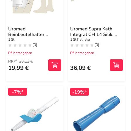
Uromed
Uromed Supra Kath
Beinbeutelhalter
Integral CH 14 Silik.
489702
33cm
1 St
1 St Katheter
(0)
(0)
Pflichtangaben
Pflichtangaben
23,12 €
2
MRP
19,99 €
36,09 €
-7%
-19%
4
4