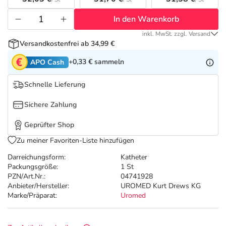
Refluthin, Lasea & Carmenthin Deals
Sport & Fitness
Täglich gut versorgt
In den Warenkorb
Salus Deals
Tierapotheke
inkl. MwSt. zzgl. Versand
Versandkostenfrei ab 34,99 €
Vitamine & Mineralstoffe
+0,33 €
sammeln
APO Cash
Schnelle Lieferung
Marken
Sichere Zahlung
Geprüfter Shop
Zu meiner Favoriten-Liste hinzufügen
Darreichungsform:
Katheter
Packungsgröße:
1 St
PZN/Art.Nr.:
04741928
Anbieter/Hersteller:
UROMED Kurt Drews KG
Marke/Präparat:
Uromed