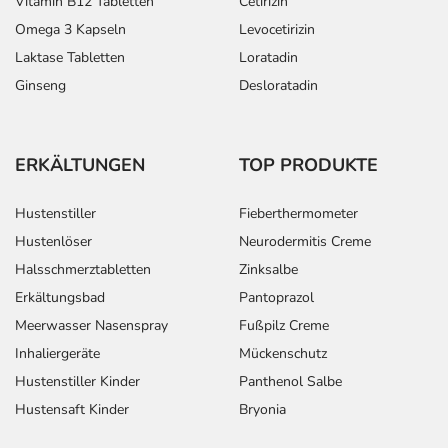
Vitamin B12 Tabletten
Cetirizin
Omega 3 Kapseln
Levocetirizin
Laktase Tabletten
Loratadin
Ginseng
Desloratadin
ERKÄLTUNGEN
TOP PRODUKTE
Hustenstiller
Fieberthermometer
Hustenlöser
Neurodermitis Creme
Halsschmerztabletten
Zinksalbe
Erkältungsbad
Pantoprazol
Meerwasser Nasenspray
Fußpilz Creme
Inhaliergeräte
Mückenschutz
Hustenstiller Kinder
Panthenol Salbe
Hustensaft Kinder
Bryonia