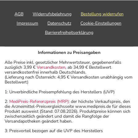
AGB
Widerrufsbelehrung
Bestellung widerrufen
Impressum
Datenschutz
Cookie-Einstellungen
Barrierefreiheitserklärung
Informationen zu Preisangaben
Alle Preise inkl. gesetzlicher Mehrwertsteuer, gegebenenfalls
zuzüglich 3,99 €
Versandkosten
, ab 34,99 € Bestellwert
versandkostenfrei innerhalb Deutschlands.
(Lieferung nach Österreich: 4,95 € Versandkosten unabhängig vom
Bestellwert)
1: Unverbindliche Preisempfehlung des Herstellers (UVP)
2:
MediPreis-Referenzpreis (MRP)
: der höchste Verkaufspreis, den
die Arzneimittel-Preisvergleichsseite www.medipreis.de für dieses
Produkt ausweist (Stand: 07.08.2026). Produktpreise können sich
zwischenzeitlich geändert und damit die Rangfolge der
Versandapotheken geändert haben.
3: Preisvorteil bezogen auf die UVP des Herstellers