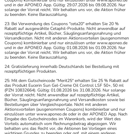
Coupons) kombinierbar und nur einzulösen unter www.aponeo.de
und in der APONEO App. Gültig: 29.07.2026 bis 09.08.2026. Nur
solange der Vorrat reicht. Wir behalten uns vor, die Aktion früher
zu beenden. Keine Barauszahlung.
23: Bei Verwendung des Coupons "ceta20" erhalten Sie 20 %
Rabatt auf ausgewählte Cetaphil-Produkte. Nicht anwendbar auf
rezeptpflichtige Artikel, Bücher, Säuglingsanfangsnahrung und
Versandkosten. Nicht mit anderen Aktionsvorteilen (ausgenommen
Coupons) kombinierbar und nur einzulösen unter www.aponeo.de
und in der APONEO App. Gültig: 01.08.2026 bis 01.09.2026. Nur
solange der Vorrat reicht. Wir behalten uns vor, die Aktion früher
zu beenden. Keine Barauszahlung.
24: Gratislieferung innerhalb Deutschlands bei Bestellung mit
rezeptpflichtigen Produkten.
25: Mit dem Gutscheincode "Merit25" erhalten Sie 25 % Rabatt auf
das Produkt Eucerin Sun Gel-Creme Oil Control LSF 50+, 50 ml
(PZN 10832664). Gültig: 01.08.2026 bis 31.08.2026. Nur solange
der Vorrat reicht. Nicht anwendbar auf rezeptpflichtige Artikel,
Bücher, Säuglingsanfangsnahrung und Versandkosten sowie bei
Bestellungen über Vergleichsportale. Nicht mit anderen
Aktionsvorteilen (ausgenommen Coupons) kombinierbar und nur
einzulösen unter www.aponeo.de oder in der APONEO App. Nach
Eingabe des Gutscheincodes im Warenkorb, wird der Wert des
Vorteils automatisch vom Rechnungsbetrag abgezogen. Wir
behalten uns das Recht vor, die Aktionen bei Vorliegen eines
wichtigen Grundes zu beenden oder ggf. mit einem anderen