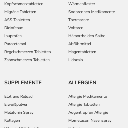
Kopfschmerztabletten
Wärmepflaster
Migräne Tabletten
Sodbrennen Medikamente
ASS Tabletten
Thermacare
Diclofenac
Voltaren
Ibuprofen
Hämorrhoiden Salbe
Paracetamol
Abführmittel
Regelschmerzen Tabletten
Magentabletten
Zahnschmerzen Tabletten
Lidocain
SUPPLEMENTE
ALLERGIEN
Elotrans Reload
Allergie Medikamente
Eiweißpulver
Allergie Tabletten
Melatonin Spray
Augentropfen Allergie
Kollagen
Mometason Nasenspray