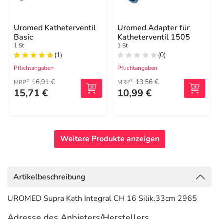
Uromed Katheterventil
Uromed Adapter für
Basic
Katheterventil 1505
1 St
1 St
(1)
(0)
Pflichtangaben
Pflichtangaben
16,91 €
13,56 €
2
2
MRP
MRP
15,71 €
10,99 €
Weitere Produkte anzeigen
Artikelbeschreibung
UROMED Supra Kath Integral CH 16 Silik.33cm 2965
Adresse des Anbieters/Herstellers