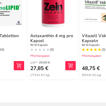
Tabletten
Astaxanthin 4 mg pro
Vitazell Vid
Kapsel
Kapseln
90 St Kapseln
60 St Kapseln
(16)
(0)
(3)
Pflichtangaben
Pflichtangaben
29,95 €
1
UVP
27,85 €
48,75 €
(773,61 €/1 kg)
(933,91 €/1 kg)