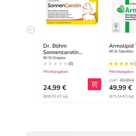
Dr. Böhm
Armolipid 
Sonnencarotin
90 St Tabletten
Dragees
60 St Dragees
(0)
Pflichtangaben
Pflichtangaben
69,99 €
1
UVP
24,99 €
49,99 €
(608,03 €/1 kg)
(675,54 €/1 kg)