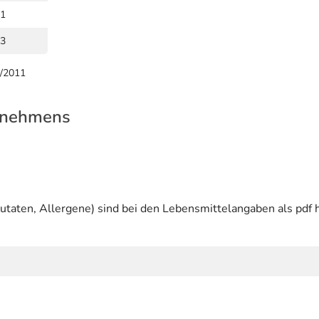
1
3
9/2011
rnehmens
utaten, Allergene) sind bei den Lebensmittelangaben als pdf h