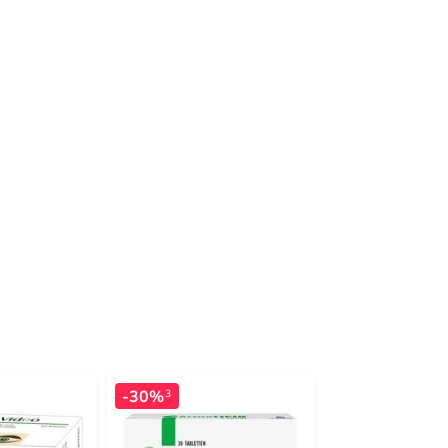
-30%
3