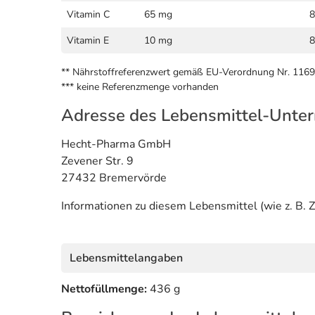
Vitamin C
65 mg
8
Vitamin E
10 mg
8
** Nährstoffreferenzwert gemäß EU-Verordnung Nr. 116
*** keine Referenzmenge vorhanden
Adresse des Lebensmittel-Unte
Hecht-Pharma GmbH
Zevener Str. 9
27432 Bremervörde
Informationen zu diesem Lebensmittel (wie z. B. Z
Lebensmittelangaben
Nettofüllmenge:
436 g