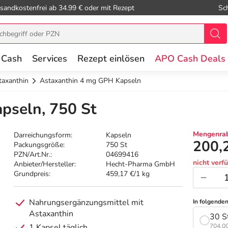
sandkostenfrei ab 34.99 € oder mit Rezept
Sc
 Cash
Services
Rezept einlösen
APO Cash Deals
taxanthin
Astaxanthin 4 mg GPH Kapseln
pseln, 750 St
Mengenrab
Darreichungsform:
Kapseln
200,
Packungsgröße:
750 St
PZN/Art.Nr.:
04699416
nicht verf
Anbieter/Hersteller:
Hecht-Pharma GmbH
Grundpreis:
459,17 €/1 kg
Nahrungsergänzungsmittel mit
In folgende
Astaxanthin
30 S
1 Kapsel täglich
704,00