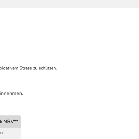
oxidativem Stress zu schützen.
 einnehmen.
% NRV**
**