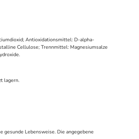
ciumdioxid; Antioxidationsmittel: D-alpha-
istalline Cellulose; Trennmittel: Magnesiumsalze
hydroxide.
t lagern.
ine gesunde Lebensweise. Die angegebene