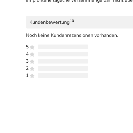
empfohlene tägliche Verzehrmenge darf nicht übe
10
Kundenbewertung
Noch keine Kundenrezensionen vorhanden.
5
4
3
2
1