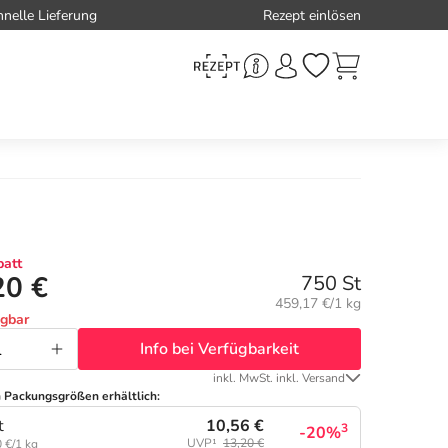
hnelle Lieferung
Rezept einlösen
att
20 €
750 St
Grundpreis:
459,17 €/1 kg
ügbar
Info bei Verfügbarkeit
inkl. MwSt. inkl. Versand
n Packungsgrößen erhältlich:
10,56 €
t
3
-20%
UVP¹
13,20 €
 €/1 kg