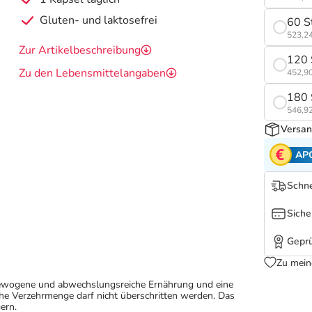
Gluten- und laktosefrei
60 S
523,24
Zur Artikelbeschreibung
120 
Zu den Lebensmittelangaben
452,90
180 
546,92
Versan
AP
Schne
Siche
Geprü
Zu mein
sgewogene und abwechslungsreiche Ernährung und eine
e Verzehrmenge darf nicht überschritten werden. Das
ern.