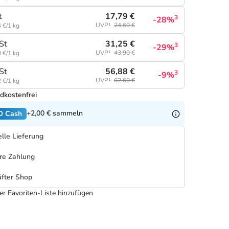
17,79 €
t
3
-28%
UVP¹
24,60 €
 €/1 kg
31,25 €
St
3
-29%
UVP¹
43,90 €
 €/1 kg
56,88 €
St
3
-9%
UVP¹
62,60 €
 €/1 kg
dkostenfrei
+2,00 €
sammeln
O Cash
lle Lieferung
re Zahlung
fter Shop
er Favoriten-Liste hinzufügen