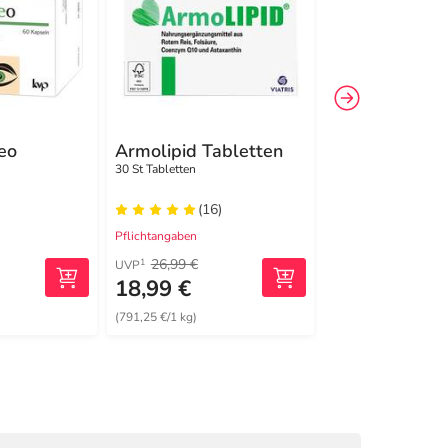
eo
Armolipid Tabletten
Astaxanthin 
vegan Kapsel
30 St Tabletten
90 St Kapseln
(16)
(3)
Pflichtangaben
Pflichtangaben
26,99 €
1
UVP
18,99 €
24,37 €
(791,25 €/1 kg)
(637,12 €/1 kg)