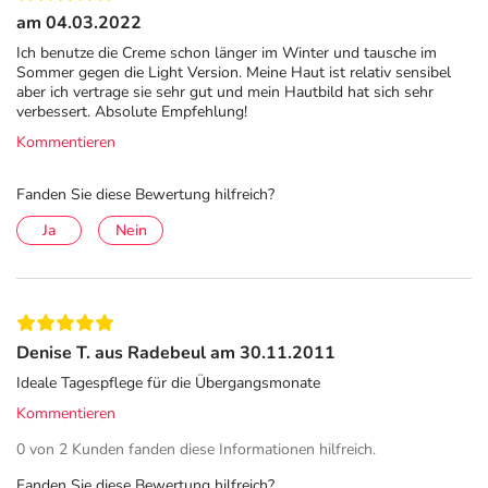
am 04.03.2022
elektronische Adresse: www.santaverde.de
Ich benutze die Creme schon länger im Winter und tausche im
Angaben gem. EU-Produktsicherheitsverordnung (GPSR)
Sommer gegen die Light Version. Meine Haut ist relativ sensibel
aber ich vertrage sie sehr gut und mein Hautbild hat sich sehr
anzeigen
verbessert. Absolute Empfehlung!
Das
PDF des Beipackzettels
können Sie sich oben
Kommentieren
herunterladen.
Fanden Sie diese Bewertung hilfreich?
Ja
Nein
Denise T. aus Radebeul am 30.11.2011
Ideale Tagespflege für die Übergangsmonate
Kommentieren
0 von 2 Kunden fanden diese Informationen hilfreich.
Fanden Sie diese Bewertung hilfreich?