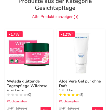
Produkte aus der Kategorie
Gesichtspflege
Alle Produkte anzeigen
-17%
-12%
3
3
Weleda glättende
Aloe Vera Gel pur ohne
Tagespflege Wildrose &
Duft
weißer Tee
40 ml Creme
100 ml Gel
(0)
(8)
Pflichtangaben
Pflichtangaben
16,95 €
19,90 €
1
1
UVP
UVP