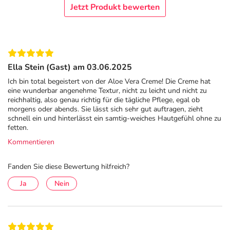
Jetzt Produkt bewerten
Inhaltsstoffe
Aloe Vera Saft*, Kokosöl*, Sesamöl*, Avocadoöl*, pflanzl.
Fettalkohol, Weingeist*, pflanzl. Glycerin, Mandelöl*,
Sheabutter*, Sanddornextrakt*, Traubenkernöl*,
Ella Stein (Gast) am 03.06.2025
Natriumlaktat, pflanzl. Glycerinfettsäureester,
Ich bin total begeistert von der Aloe Vera Creme! Die Creme hat
Eisenkrautextrakt*, pflanzl. Emulgator, Hyaluronsäure,
eine wunderbar angenehme Textur, nicht zu leicht und nicht zu
Vitamin E, Sonnenblumenöl*, Vitamin C Palmitat, pflanzl.
reichhaltig, also genau richtig für die tägliche Pflege, egal ob
morgens oder abends. Sie lässt sich sehr gut auftragen, zieht
Natriumphytat, pflanzl. Levulinsäure, pflanzl.
schnell ein und hinterlässt ein samtig-weiches Hautgefühl ohne zu
Natriumlevulinat, ätherische Öle.
fetten.
Kommentieren
*Aus kontrolliert biologischem Anbau. Für alle Inhaltsstoffe gilt: Maßgeblich
sind die Deklarationen auf den Verpackungen.
Fanden Sie diese Bewertung hilfreich?
Adresse des Anbieters/Herstellers
Ja
Nein
SANTAVERDE GmbH
Borsteler Bogen 27b
22453 Hamburg