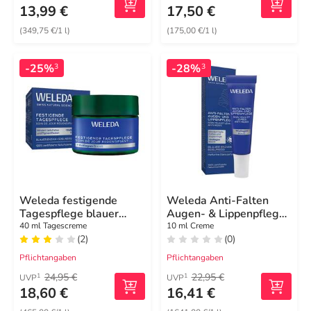
13,99 €
17,50 €
(349,75 €/1 l)
(175,00 €/1 l)
-25%
-28%
3
3
Weleda festigende
Weleda Anti-Falten
Tagespflege blauer
Augen- & Lippenpflege
Enzian & Edelweiss
blauer Enzian &
40 ml Tagescreme
10 ml Creme
(2)
(0)
Edelweiss
Pflichtangaben
Pflichtangaben
24,95 €
22,95 €
1
1
UVP
UVP
18,60 €
16,41 €