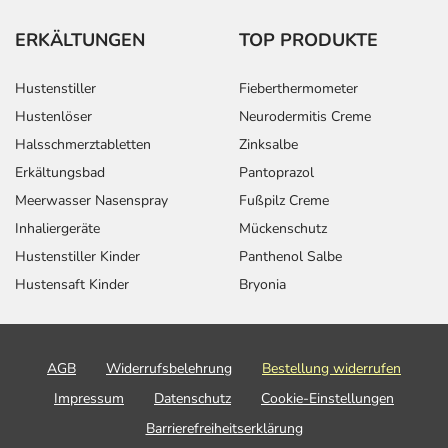
ERKÄLTUNGEN
TOP PRODUKTE
Hustenstiller
Fieberthermometer
Hustenlöser
Neurodermitis Creme
Halsschmerztabletten
Zinksalbe
Erkältungsbad
Pantoprazol
Meerwasser Nasenspray
Fußpilz Creme
Inhaliergeräte
Mückenschutz
Hustenstiller Kinder
Panthenol Salbe
Hustensaft Kinder
Bryonia
AGB
Widerrufsbelehrung
Bestellung widerrufen
Impressum
Datenschutz
Cookie-Einstellungen
Barrierefreiheitserklärung