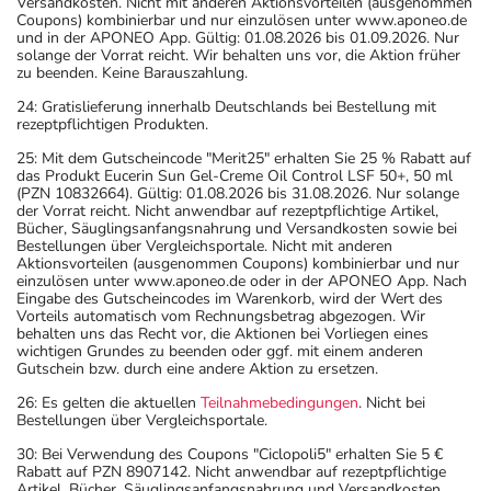
Versandkosten. Nicht mit anderen Aktionsvorteilen (ausgenommen
Coupons) kombinierbar und nur einzulösen unter www.aponeo.de
und in der APONEO App. Gültig: 01.08.2026 bis 01.09.2026. Nur
solange der Vorrat reicht. Wir behalten uns vor, die Aktion früher
zu beenden. Keine Barauszahlung.
24: Gratislieferung innerhalb Deutschlands bei Bestellung mit
rezeptpflichtigen Produkten.
25: Mit dem Gutscheincode "Merit25" erhalten Sie 25 % Rabatt auf
das Produkt Eucerin Sun Gel-Creme Oil Control LSF 50+, 50 ml
(PZN 10832664). Gültig: 01.08.2026 bis 31.08.2026. Nur solange
der Vorrat reicht. Nicht anwendbar auf rezeptpflichtige Artikel,
Bücher, Säuglingsanfangsnahrung und Versandkosten sowie bei
Bestellungen über Vergleichsportale. Nicht mit anderen
Aktionsvorteilen (ausgenommen Coupons) kombinierbar und nur
einzulösen unter www.aponeo.de oder in der APONEO App. Nach
Eingabe des Gutscheincodes im Warenkorb, wird der Wert des
Vorteils automatisch vom Rechnungsbetrag abgezogen. Wir
behalten uns das Recht vor, die Aktionen bei Vorliegen eines
wichtigen Grundes zu beenden oder ggf. mit einem anderen
Gutschein bzw. durch eine andere Aktion zu ersetzen.
26: Es gelten die aktuellen
Teilnahmebedingungen
. Nicht bei
Bestellungen über Vergleichsportale.
30: Bei Verwendung des Coupons "Ciclopoli5" erhalten Sie 5 €
Rabatt auf PZN 8907142. Nicht anwendbar auf rezeptpflichtige
Artikel, Bücher, Säuglingsanfangsnahrung und Versandkosten.