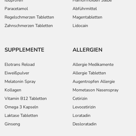
Ibuprofen
Hämorrhoiden Salbe
Paracetamol
Abführmittel
Regelschmerzen Tabletten
Magentabletten
Zahnschmerzen Tabletten
Lidocain
SUPPLEMENTE
ALLERGIEN
Elotrans Reload
Allergie Medikamente
Eiweißpulver
Allergie Tabletten
Melatonin Spray
Augentropfen Allergie
Kollagen
Mometason Nasenspray
Vitamin B12 Tabletten
Cetirizin
Omega 3 Kapseln
Levocetirizin
Laktase Tabletten
Loratadin
Ginseng
Desloratadin