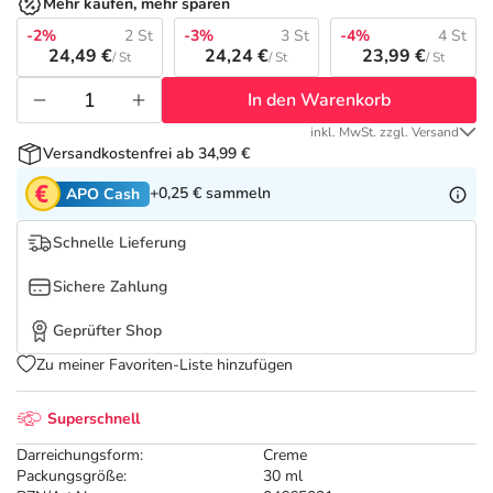
Refluthin, Lasea & Carmenthin Deals
Sport & Fitness
Täglich gut versorgt
Mehr kaufen, mehr sparen
-2%
2 St
-3%
3 St
-4%
4 St
24,49 €
24,24 €
23,99 €
/ St
/ St
/ St
Salus Deals
Tierapotheke
In den Warenkorb
Vitamine & Mineralstoffe
inkl. MwSt. zzgl. Versand
Versandkostenfrei ab 34,99 €
Marken
+0,25 €
sammeln
APO Cash
Schnelle Lieferung
Sichere Zahlung
Geprüfter Shop
Zu meiner Favoriten-Liste hinzufügen
Superschnell
Darreichungsform:
Creme
Packungsgröße:
30 ml