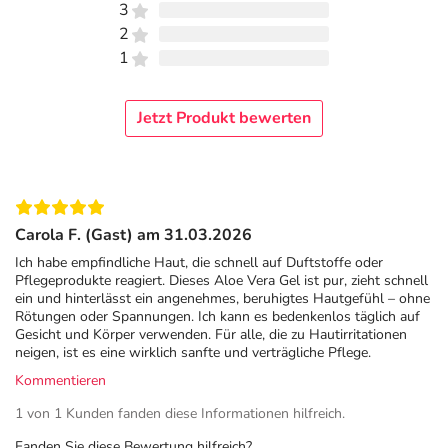
für echte Naturkosmetik NATRUE-zertifiziert
3
2
Anwendung
1
Nach dem Reinigen dünn auftragen und sanft
einmassieren. Die Anwendung kann beliebig oft
Jetzt Produkt bewerten
wiederholt werden.
Tipp:
Die ideale Basis für selbstgemachte Masken.
Inhaltsstoffe
Carola F. (Gast) am 31.03.2026
Aloe Vera Saft*, Weingeist*, Natriumlaktat,
Ich habe empfindliche Haut, die schnell auf Duftstoffe oder
Meeresalgenextrakt, Xanthan, pflanzl.
Pflegeprodukte reagiert. Dieses Aloe Vera Gel ist pur, zieht schnell
ein und hinterlässt ein angenehmes, beruhigtes Hautgefühl – ohne
Glycerinfettsäureester, pflanzl. Levulinsäure, pflanzl.
Rötungen oder Spannungen. Ich kann es bedenkenlos täglich auf
Anissäure, pflanzl. Natriumlevulinat, pflanzl. Glycerin,
Gesicht und Körper verwenden. Für alle, die zu Hautirritationen
Natriumhydroxid.
neigen, ist es eine wirklich sanfte und verträgliche Pflege.
Kommentieren
*Aus kontrolliert biologischem Anbau. Für alle Inhaltsstoffe gilt: Maßgeblich
1 von 1 Kunden fanden diese Informationen hilfreich.
sind die Deklarationen auf den Verpackungen.
Fanden Sie diese Bewertung hilfreich?