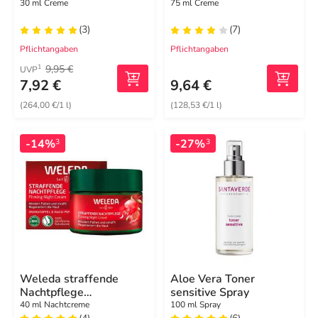
30 ml Creme
75 ml Creme
(3)
(7)
Pflichtangaben
Pflichtangaben
9,95 €
1
UVP
7,92 €
9,64 €
(264,00 €/1 l)
(128,53 €/1 l)
-14%
-27%
3
3
Weleda straffende
Aloe Vera Toner
Nachtpflege
sensitive Spray
Granatapfel & Maca
40 ml Nachtcreme
100 ml Spray