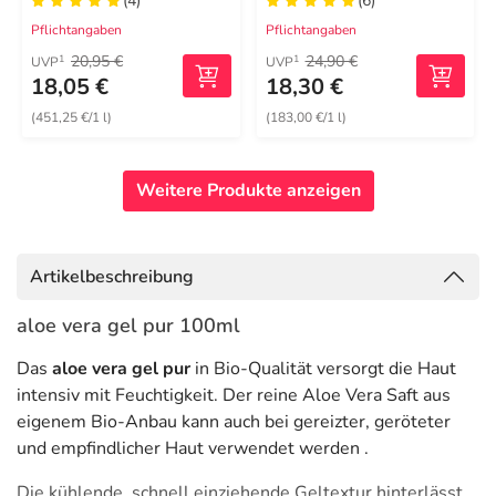
(4)
(6)
Pflichtangaben
Pflichtangaben
20,95 €
24,90 €
1
1
UVP
UVP
18,05 €
18,30 €
(451,25 €/1 l)
(183,00 €/1 l)
Weitere Produkte anzeigen
Artikelbeschreibung
aloe vera gel pur 100ml
Das
aloe vera gel pur
in Bio-Qualität versorgt die Haut
intensiv mit Feuchtigkeit. Der reine Aloe Vera Saft aus
eigenem Bio-Anbau kann auch bei gereizter, geröteter
und empfindlicher Haut verwendet werden .
Die kühlende, schnell einziehende Geltextur hinterlässt