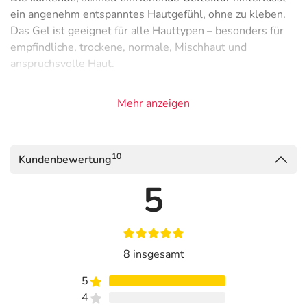
ein angenehm entspanntes Hautgefühl, ohne zu kleben.
Das Gel ist geeignet für alle Hauttypen – besonders für
empfindliche, trockene, normale, Mischhaut und
anspruchsvolle Haut.
Kann verwendet werden als:
Mehr anzeigen
After Sun Gel nach dem Sonnenbad
Beruhigende Pflege nach der Rasur
Feuchtigkeitspflege bei trockener oder strapazierter
10
Kundenbewertung
Haut
5
SOS-Pflege bei Spannungsgefühl und Hautirritationen
Leichte Gesichtspflege für jeden Hauttyp
Das Aloe Vera Gel ohne Duftstoffe ist vielseitig
einsetzbar für Gesicht und Körper und eignet sich für
8 insgesamt
die tägliche Anwendung.
5
Santaverde ist nach strengsten internationalen Standards
4