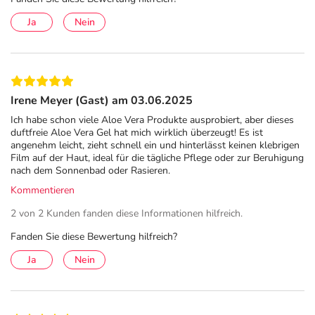
Adresse des Anbieters/Herstellers
Ja
Nein
SANTAVERDE GmbH
Borsteler Bogen 27b
22453 Hamburg
elektronische Adresse: www.santaverde.de
Irene Meyer (Gast) am 03.06.2025
Angaben gem. EU-Produktsicherheitsverordnung (GPSR)
Ich habe schon viele Aloe Vera Produkte ausprobiert, aber dieses
duftfreie Aloe Vera Gel hat mich wirklich überzeugt! Es ist
anzeigen
angenehm leicht, zieht schnell ein und hinterlässt keinen klebrigen
Das
PDF des Beipackzettels
können Sie sich oben
Film auf der Haut, ideal für die tägliche Pflege oder zur Beruhigung
herunterladen.
nach dem Sonnenbad oder Rasieren.
Kommentieren
2 von 2 Kunden fanden diese Informationen hilfreich.
Fanden Sie diese Bewertung hilfreich?
Ja
Nein