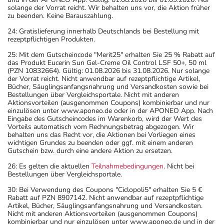
solange der Vorrat reicht. Wir behalten uns vor, die Aktion früher
zu beenden. Keine Barauszahlung.
24: Gratislieferung innerhalb Deutschlands bei Bestellung mit
rezeptpflichtigen Produkten.
25: Mit dem Gutscheincode "Merit25" erhalten Sie 25 % Rabatt auf
das Produkt Eucerin Sun Gel-Creme Oil Control LSF 50+, 50 ml
(PZN 10832664). Gültig: 01.08.2026 bis 31.08.2026. Nur solange
der Vorrat reicht. Nicht anwendbar auf rezeptpflichtige Artikel,
Bücher, Säuglingsanfangsnahrung und Versandkosten sowie bei
Bestellungen über Vergleichsportale. Nicht mit anderen
Aktionsvorteilen (ausgenommen Coupons) kombinierbar und nur
einzulösen unter www.aponeo.de oder in der APONEO App. Nach
Eingabe des Gutscheincodes im Warenkorb, wird der Wert des
Vorteils automatisch vom Rechnungsbetrag abgezogen. Wir
behalten uns das Recht vor, die Aktionen bei Vorliegen eines
wichtigen Grundes zu beenden oder ggf. mit einem anderen
Gutschein bzw. durch eine andere Aktion zu ersetzen.
26: Es gelten die aktuellen
Teilnahmebedingungen
. Nicht bei
Bestellungen über Vergleichsportale.
30: Bei Verwendung des Coupons "Ciclopoli5" erhalten Sie 5 €
Rabatt auf PZN 8907142. Nicht anwendbar auf rezeptpflichtige
Artikel, Bücher, Säuglingsanfangsnahrung und Versandkosten.
Nicht mit anderen Aktionsvorteilen (ausgenommen Coupons)
kombinierbar und nur einzulösen unter www.aponeo.de und in der