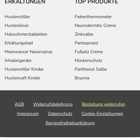
ERKÄLTUNGEN
TOP PRODUKTE
Hustenstiller
Fieberthermometer
Hustenlöser
Neurodermitis Creme
Halsschmerztabletten
Zinksalbe
Erkältungsbad
Pantoprazol
Meerwasser Nasenspray
Fußpilz Creme
Inhaliergeräte
Mückenschutz
Hustenstiller Kinder
Panthenol Salbe
Hustensaft Kinder
Bryonia
AGB
Widerrufsbelehrung
Bestellung widerrufen
Impressum
Datenschutz
Cookie-Einstellungen
Barrierefreiheitserklärung