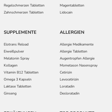
Regelschmerzen Tabletten
Magentabletten
Zahnschmerzen Tabletten
Lidocain
SUPPLEMENTE
ALLERGIEN
Elotrans Reload
Allergie Medikamente
Eiweißpulver
Allergie Tabletten
Melatonin Spray
Augentropfen Allergie
Kollagen
Mometason Nasenspray
Vitamin B12 Tabletten
Cetirizin
Omega 3 Kapseln
Levocetirizin
Laktase Tabletten
Loratadin
Ginseng
Desloratadin