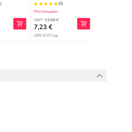
)
(5)
(1)
Pflichtangaben
Pflichtangaben
11,50 €
25,30 €
2
2
MRP
MRP
7,23 €
20,09 €
(289,20 €/1 kg)
(401,80 €/1 l)