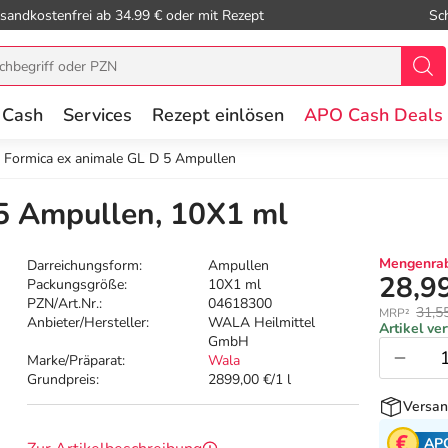
sandkostenfrei ab 34.99 € oder mit Rezept
Sc
 Cash
Services
Rezept einlösen
APO Cash Deals
Formica ex animale GL D 5 Ampullen
 5 Ampullen, 10X1 ml
Mengenrab
Darreichungsform:
Ampullen
28,9
Packungsgröße:
10X1 ml
PZN/Art.Nr.:
04618300
31,5
MRP²
Anbieter/Hersteller:
WALA Heilmittel
Artikel ve
GmbH
Marke/Präparat:
Wala
Grundpreis:
2899,00 €/1 l
Versan
AP