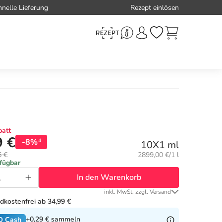
hnelle Lieferung
Rezept einlösen
att
9 €
-8%
4
10X1 ml
Grundpreis:
5 €
2899,00 €/1 l
rfügbar
In den Warenkorb
inkl. MwSt. zzgl. Versand
dkostenfrei ab 34,99 €
+0,29 €
sammeln
O Cash