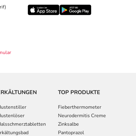
if)
mular
ERKÄLTUNGEN
TOP PRODUKTE
ustenstiller
Fieberthermometer
ustenlöser
Neurodermitis Creme
alsschmerztabletten
Zinksalbe
rkältungsbad
Pantoprazol