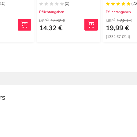
(10)
(0)
(22
Pflichtangaben
Pflichtangaben
17,62 €
22,80 €
2
2
MRP
MRP
14,32 €
19,99 €
(1332,67 €/1 l)
rs