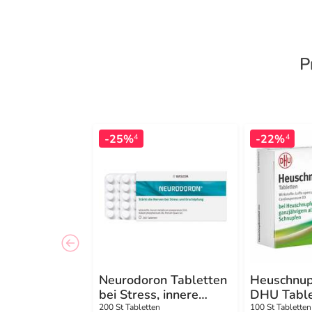
P
-25%
-22%
4
4
Neurodoron Tabletten
Heuschnup
bei Stress, innere
DHU Table
Unruhe
200 St Tabletten
100 St Tabletten