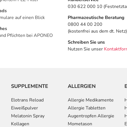
030 622 000 10 (Festnetztar
ads
mulare auf einen Blick
Pharmazeutische Beratung
0800 44 00 200
ches
(kostenfrei aus dem dt. Netz)
und Pflichten bei APONEO
Schreiben Sie uns
Nutzen Sie unser
Kontaktfor
SUPPLEMENTE
ALLERGIEN
Elotrans Reload
Allergie Medikamente
H
Eiweißpulver
Allergie Tabletten
H
Melatonin Spray
Augentropfen Allergie
H
Kollagen
Mometason
E