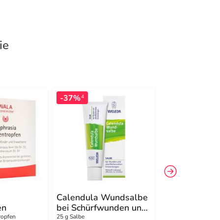
ie
-37%
-21%
4
4
Calendula Wundsalbe
Amara-Tropf
en
bei Schürfwunden und
Dilution
Hautverletzungen
ropfen
25 g Salbe
50 ml Dilution