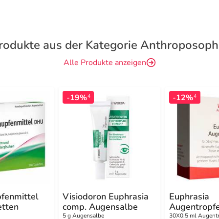
rodukte aus der Kategorie Anthroposoph
Alle Produkte anzeigen
-19%
-12%
4
4
fenmittel
Visiodoron Euphrasia
Euphrasia
tten
comp. Augensalbe
Augentropf
5 g Augensalbe
30X0.5 ml Augent