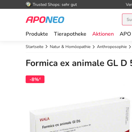
Trusted Shops: sehr gut
Ver
Produkte
Tierapotheke
Aktionen
APO
Startseite
Natur & Homöopathie
Anthroposophie
Formica ex animale GL D
-8%
4