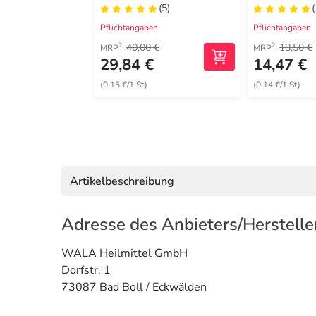
(5)
Pflichtangaben
Pflichtangaben
40,00 €
18,50 €
2
2
MRP
MRP
29,84 €
14,47 €
(0,15 €/1 St)
(0,14 €/1 St)
Artikelbeschreibung
Adresse des Anbieters/Herstelle
WALA Heilmittel GmbH
Dorfstr. 1
73087 Bad Boll / Eckwälden