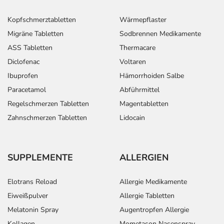
Kopfschmerztabletten
Wärmepflaster
Migräne Tabletten
Sodbrennen Medikamente
ASS Tabletten
Thermacare
Diclofenac
Voltaren
Ibuprofen
Hämorrhoiden Salbe
Paracetamol
Abführmittel
Regelschmerzen Tabletten
Magentabletten
Zahnschmerzen Tabletten
Lidocain
SUPPLEMENTE
ALLERGIEN
Elotrans Reload
Allergie Medikamente
Eiweißpulver
Allergie Tabletten
Melatonin Spray
Augentropfen Allergie
Kollagen
Mometason Nasenspray