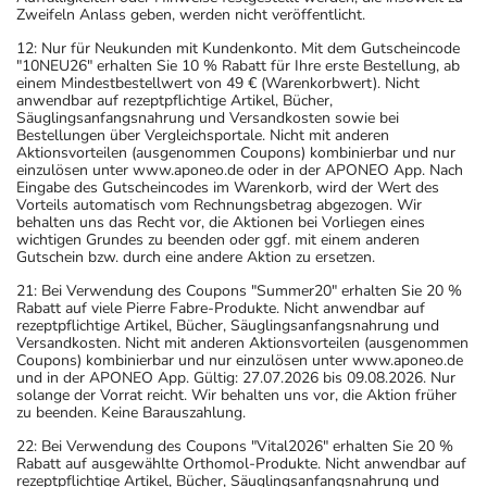
Zweifeln Anlass geben, werden nicht veröffentlicht.
12: Nur für Neukunden mit Kundenkonto. Mit dem Gutscheincode
"10NEU26" erhalten Sie 10 % Rabatt für Ihre erste Bestellung, ab
einem Mindestbestellwert von 49 € (Warenkorbwert). Nicht
anwendbar auf rezeptpflichtige Artikel, Bücher,
Säuglingsanfangsnahrung und Versandkosten sowie bei
Bestellungen über Vergleichsportale. Nicht mit anderen
Aktionsvorteilen (ausgenommen Coupons) kombinierbar und nur
einzulösen unter www.aponeo.de oder in der APONEO App. Nach
Eingabe des Gutscheincodes im Warenkorb, wird der Wert des
Vorteils automatisch vom Rechnungsbetrag abgezogen. Wir
behalten uns das Recht vor, die Aktionen bei Vorliegen eines
wichtigen Grundes zu beenden oder ggf. mit einem anderen
Gutschein bzw. durch eine andere Aktion zu ersetzen.
21: Bei Verwendung des Coupons "Summer20" erhalten Sie 20 %
Rabatt auf viele Pierre Fabre-Produkte. Nicht anwendbar auf
rezeptpflichtige Artikel, Bücher, Säuglingsanfangsnahrung und
Versandkosten. Nicht mit anderen Aktionsvorteilen (ausgenommen
Coupons) kombinierbar und nur einzulösen unter www.aponeo.de
und in der APONEO App. Gültig: 27.07.2026 bis 09.08.2026. Nur
solange der Vorrat reicht. Wir behalten uns vor, die Aktion früher
zu beenden. Keine Barauszahlung.
22: Bei Verwendung des Coupons "Vital2026" erhalten Sie 20 %
Rabatt auf ausgewählte Orthomol-Produkte. Nicht anwendbar auf
rezeptpflichtige Artikel, Bücher, Säuglingsanfangsnahrung und