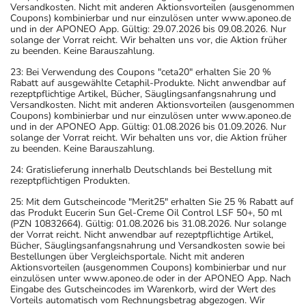
Versandkosten. Nicht mit anderen Aktionsvorteilen (ausgenommen
Coupons) kombinierbar und nur einzulösen unter www.aponeo.de
und in der APONEO App. Gültig: 29.07.2026 bis 09.08.2026. Nur
solange der Vorrat reicht. Wir behalten uns vor, die Aktion früher
zu beenden. Keine Barauszahlung.
23: Bei Verwendung des Coupons "ceta20" erhalten Sie 20 %
Rabatt auf ausgewählte Cetaphil-Produkte. Nicht anwendbar auf
rezeptpflichtige Artikel, Bücher, Säuglingsanfangsnahrung und
Versandkosten. Nicht mit anderen Aktionsvorteilen (ausgenommen
Coupons) kombinierbar und nur einzulösen unter www.aponeo.de
und in der APONEO App. Gültig: 01.08.2026 bis 01.09.2026. Nur
solange der Vorrat reicht. Wir behalten uns vor, die Aktion früher
zu beenden. Keine Barauszahlung.
24: Gratislieferung innerhalb Deutschlands bei Bestellung mit
rezeptpflichtigen Produkten.
25: Mit dem Gutscheincode "Merit25" erhalten Sie 25 % Rabatt auf
das Produkt Eucerin Sun Gel-Creme Oil Control LSF 50+, 50 ml
(PZN 10832664). Gültig: 01.08.2026 bis 31.08.2026. Nur solange
der Vorrat reicht. Nicht anwendbar auf rezeptpflichtige Artikel,
Bücher, Säuglingsanfangsnahrung und Versandkosten sowie bei
Bestellungen über Vergleichsportale. Nicht mit anderen
Aktionsvorteilen (ausgenommen Coupons) kombinierbar und nur
einzulösen unter www.aponeo.de oder in der APONEO App. Nach
Eingabe des Gutscheincodes im Warenkorb, wird der Wert des
Vorteils automatisch vom Rechnungsbetrag abgezogen. Wir