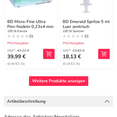
BD Micro-Fine Ultra
BD Emerald Spritze 5 ml
Pen-Nadeln 0,23x4 mm
Luer zentrisch
100 St Kanüle
100 St Spritzen
(0)
(0)
Pflichtangaben
Pflichtangaben
43,21 €
23,82 €
2
2
MRP
MRP
39,99 €
18,13 €
(0,40 €/1 St)
(0,18 €/1 St)
Weitere Produkte anzeigen
Artikelbeschreibung
Adresse des Anbieters/Herstellers