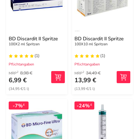
BD Discardit II Spritze
BD Discardit II Spritze
100X2 ml Spritzen
100X10 ml Spritzen
(1)
(1)
Pflichtangaben
Pflichtangaben
8,98 €
34,49 €
2
2
MRP
MRP
6,99 €
13,99 €
(34,95 €/1 l)
(13,99 €/1 l)
-7%
-24%
4
4