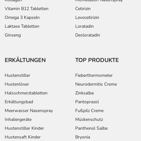
Vitamin B12 Tabletten
Cetirizin
Omega 3 Kapseln
Levocetirizin
Laktase Tabletten
Loratadin
Ginseng
Desloratadin
ERKÄLTUNGEN
TOP PRODUKTE
Hustenstiller
Fieberthermometer
Hustenlöser
Neurodermitis Creme
Halsschmerztabletten
Zinksalbe
Erkältungsbad
Pantoprazol
Meerwasser Nasenspray
Fußpilz Creme
Inhaliergeräte
Mückenschutz
Hustenstiller Kinder
Panthenol Salbe
Hustensaft Kinder
Bryonia