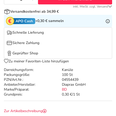
Refluthin, Lasea & Carmenthin Deals
Sport & Fitness
Täglich gut versorgt
inkl. MwSt. zzgl. Versand
Versandkostenfrei ab 34,99 €
Salus Deals
Tierapotheke
+0,30 €
sammeln
APO Cash
Vitamine & Mineralstoffe
Schnelle Lieferung
Sichere Zahlung
Marken
Geprüfter Shop
Zu meiner Favoriten-Liste hinzufügen
Darreichungsform:
Kanüle
Packungsgröße:
100 St
PZN/Art.Nr.:
04554439
Anbieter/Hersteller:
Diaprax GmbH
Marke/Präparat:
BD
Grundpreis:
0,30 €/1 St
Zur Artikelbeschreibung