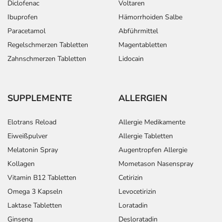
Diclofenac
Voltaren
Ibuprofen
Hämorrhoiden Salbe
Paracetamol
Abführmittel
Regelschmerzen Tabletten
Magentabletten
Zahnschmerzen Tabletten
Lidocain
SUPPLEMENTE
ALLERGIEN
Elotrans Reload
Allergie Medikamente
Eiweißpulver
Allergie Tabletten
Melatonin Spray
Augentropfen Allergie
Kollagen
Mometason Nasenspray
Vitamin B12 Tabletten
Cetirizin
Omega 3 Kapseln
Levocetirizin
Laktase Tabletten
Loratadin
Ginseng
Desloratadin