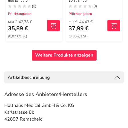
ballförmig
500 St Tupfer
10 St Binden
(0)
(0)
Pflichtangaben
Pflichtangaben
42,78 €
44,43 €
2
2
MRP
MRP
35,89 €
37,99 €
(0,07 €/1 St)
(3,80 €/1 St)
Weitere Produkte anzeigen
Artikelbeschreibung
Adresse des Anbieters/Herstellers
Holthaus Medical GmbH & Co. KG
Karlstrasse 8b
42897 Remscheid