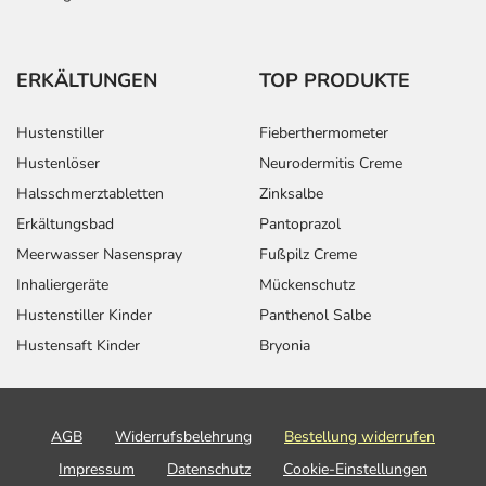
ERKÄLTUNGEN
TOP PRODUKTE
Hustenstiller
Fieberthermometer
Hustenlöser
Neurodermitis Creme
Halsschmerztabletten
Zinksalbe
Erkältungsbad
Pantoprazol
Meerwasser Nasenspray
Fußpilz Creme
Inhaliergeräte
Mückenschutz
Hustenstiller Kinder
Panthenol Salbe
Hustensaft Kinder
Bryonia
AGB
Widerrufsbelehrung
Bestellung widerrufen
Impressum
Datenschutz
Cookie-Einstellungen