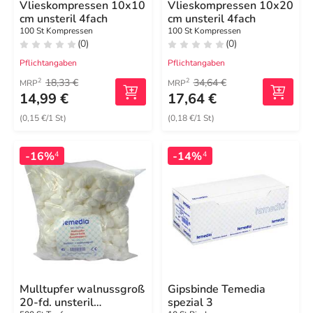
Vlieskompressen 10x10
Vlieskompressen 10x20
cm unsteril 4fach
cm unsteril 4fach
100 St Kompressen
100 St Kompressen
(0)
(0)
Pflichtangaben
Pflichtangaben
18,33 €
34,64 €
2
2
MRP
MRP
14,99 €
17,64 €
(0,15 €/1 St)
(0,18 €/1 St)
-16%
-14%
4
4
Mulltupfer walnussgroß
Gipsbinde Temedia
20-fd. unsteril
spezial 3