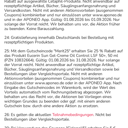
Rabatt auf ausgewählte Cetaphil-Produkte. Nicht anwendbar auf
rezeptpflichtige Artikel, Bücher, Säuglingsanfangsnahrung und
Versandkosten. Nicht mit anderen Aktionsvorteilen (ausgenommen
Coupons) kombinierbar und nur einzulösen unter www.aponeo.de
und in der APONEO App. Gültig: 01.08.2026 bis 01.09.2026. Nur
solange der Vorrat reicht. Wir behalten uns vor, die Aktion früher
zu beenden. Keine Barauszahlung.
24: Gratislieferung innerhalb Deutschlands bei Bestellung mit
rezeptpflichtigen Produkten.
25: Mit dem Gutscheincode "Merit25" erhalten Sie 25 % Rabatt auf
das Produkt Eucerin Sun Gel-Creme Oil Control LSF 50+, 50 ml
(PZN 10832664). Gültig: 01.08.2026 bis 31.08.2026. Nur solange
der Vorrat reicht. Nicht anwendbar auf rezeptpflichtige Artikel,
Bücher, Säuglingsanfangsnahrung und Versandkosten sowie bei
Bestellungen über Vergleichsportale. Nicht mit anderen
Aktionsvorteilen (ausgenommen Coupons) kombinierbar und nur
einzulösen unter www.aponeo.de oder in der APONEO App. Nach
Eingabe des Gutscheincodes im Warenkorb, wird der Wert des
Vorteils automatisch vom Rechnungsbetrag abgezogen. Wir
behalten uns das Recht vor, die Aktionen bei Vorliegen eines
wichtigen Grundes zu beenden oder ggf. mit einem anderen
Gutschein bzw. durch eine andere Aktion zu ersetzen.
26: Es gelten die aktuellen
Teilnahmebedingungen
. Nicht bei
Bestellungen über Vergleichsportale.