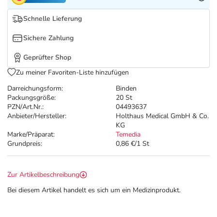
Refluthin, Lasea & Carmenthin Deals
Sport & Fitness
Täglich gut versorgt
Schnelle Lieferung
Salus Deals
Tierapotheke
Sichere Zahlung
Vitamine & Mineralstoffe
Geprüfter Shop
Zu meiner Favoriten-Liste hinzufügen
Marken
Darreichungsform:
Binden
Packungsgröße:
20 St
PZN/Art.Nr.:
04493637
Anbieter/Hersteller:
Holthaus Medical GmbH & Co.
KG
Marke/Präparat:
Temedia
Grundpreis:
0,86 €/1 St
Zur Artikelbeschreibung
Bei diesem Artikel handelt es sich um ein Medizinprodukt.