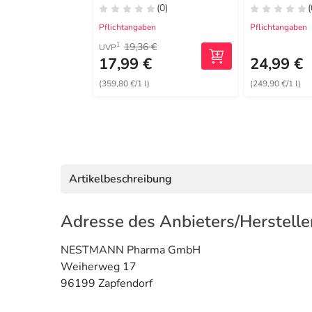
(0)
(
Pflichtangaben
Pflichtangaben
19,36 €
1
UVP
17,99 €
24,99 €
(359,80 €/1 l)
(249,90 €/1 l)
Artikelbeschreibung
Adresse des Anbieters/Herstelle
NESTMANN Pharma GmbH
Weiherweg 17
96199 Zapfendorf