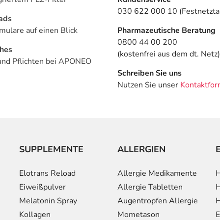
030 622 000 10 (Festnetztar
ads
mulare auf einen Blick
Pharmazeutische Beratung
0800 44 00 200
ches
(kostenfrei aus dem dt. Netz)
und Pflichten bei APONEO
Schreiben Sie uns
Nutzen Sie unser
Kontaktfor
SUPPLEMENTE
ALLERGIEN
Elotrans Reload
Allergie Medikamente
H
Eiweißpulver
Allergie Tabletten
H
Melatonin Spray
Augentropfen Allergie
H
Kollagen
Mometason
E