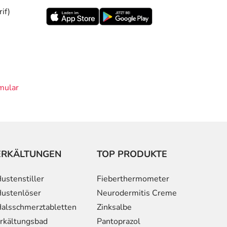
if)
mular
ERKÄLTUNGEN
TOP PRODUKTE
ustenstiller
Fieberthermometer
ustenlöser
Neurodermitis Creme
alsschmerztabletten
Zinksalbe
rkältungsbad
Pantoprazol