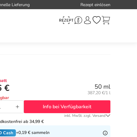
hnelle Lieferung
Rezept einlösen
att
6 €
50 ml
Grundpreis:
387,20 €/1 l
ügbar
Info bei Verfügbarkeit
inkl. MwSt. zzgl. Versand
dkostenfrei ab 34,99 €
+0,19 €
sammeln
O Cash