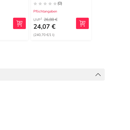
(0)
(0)
Pflichtangaben
Pflichtangaben
26,88 €
1
UVP
24,07 €
15,99 €
(240,70 €/1 l)
(0,13 €/1 St)