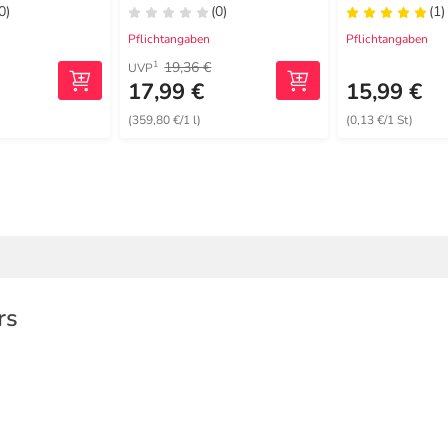
0)
(0)
(1)
Pflichtangaben
Pflichtangaben
19,36 €
1
UVP
17,99 €
15,99 €
(359,80 €/1 l)
(0,13 €/1 St)
rs