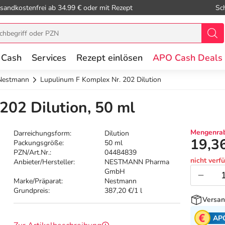
sandkostenfrei ab 34.99 € oder mit Rezept
Sc
 Cash
Services
Rezept einlösen
APO Cash Deals
Nestmann
Lupulinum F Komplex Nr. 202 Dilution
202 Dilution, 50 ml
Mengenrab
Darreichungsform:
Dilution
19,3
Packungsgröße:
50 ml
PZN/Art.Nr.:
04484839
nicht verf
Anbieter/Hersteller:
NESTMANN Pharma
GmbH
Marke/Präparat:
Nestmann
Grundpreis:
387,20 €/1 l
Versan
AP