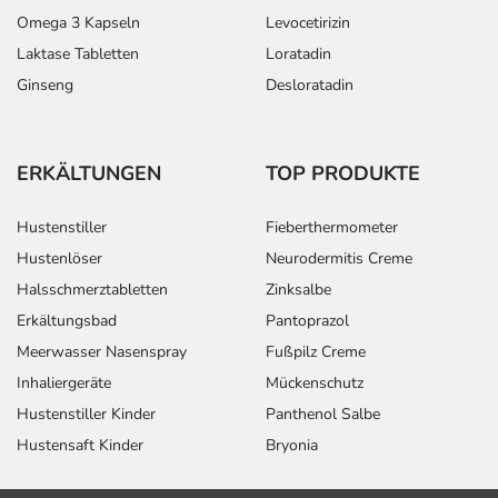
Omega 3 Kapseln
Levocetirizin
Laktase Tabletten
Loratadin
Ginseng
Desloratadin
ERKÄLTUNGEN
TOP PRODUKTE
Hustenstiller
Fieberthermometer
Hustenlöser
Neurodermitis Creme
Halsschmerztabletten
Zinksalbe
Erkältungsbad
Pantoprazol
Meerwasser Nasenspray
Fußpilz Creme
Inhaliergeräte
Mückenschutz
Hustenstiller Kinder
Panthenol Salbe
Hustensaft Kinder
Bryonia