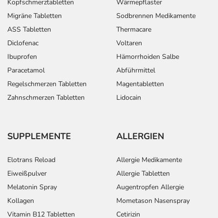
Kopfschmerztabletten
Wärmepflaster
Migräne Tabletten
Sodbrennen Medikamente
ASS Tabletten
Thermacare
Diclofenac
Voltaren
Ibuprofen
Hämorrhoiden Salbe
Paracetamol
Abführmittel
Regelschmerzen Tabletten
Magentabletten
Zahnschmerzen Tabletten
Lidocain
SUPPLEMENTE
ALLERGIEN
Elotrans Reload
Allergie Medikamente
Eiweißpulver
Allergie Tabletten
Melatonin Spray
Augentropfen Allergie
Kollagen
Mometason Nasenspray
Vitamin B12 Tabletten
Cetirizin