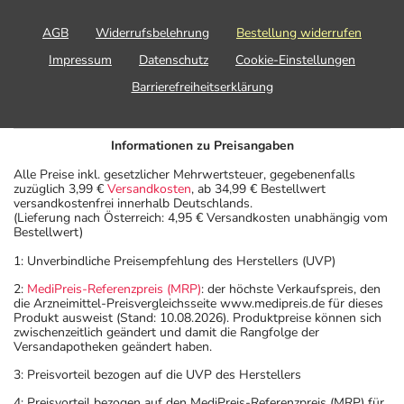
AGB
Widerrufsbelehrung
Bestellung widerrufen
Impressum
Datenschutz
Cookie-Einstellungen
Barrierefreiheitserklärung
Informationen zu Preisangaben
Alle Preise inkl. gesetzlicher Mehrwertsteuer, gegebenenfalls
zuzüglich 3,99 €
Versandkosten
, ab 34,99 € Bestellwert
versandkostenfrei innerhalb Deutschlands.
(Lieferung nach Österreich: 4,95 € Versandkosten unabhängig vom
Bestellwert)
1: Unverbindliche Preisempfehlung des Herstellers (UVP)
2:
MediPreis-Referenzpreis (MRP)
: der höchste Verkaufspreis, den
die Arzneimittel-Preisvergleichsseite www.medipreis.de für dieses
Produkt ausweist (Stand: 10.08.2026). Produktpreise können sich
zwischenzeitlich geändert und damit die Rangfolge der
Versandapotheken geändert haben.
3: Preisvorteil bezogen auf die UVP des Herstellers
4: Preisvorteil bezogen auf den MediPreis-Referenzpreis (MRP) für