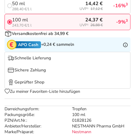
Refluthin, Lasea & Carmenthin Deals
Sport & Fitness
Täglich gut versorgt
14,42 €
50 ml
3
-16%
UVP¹
17,12 €
288,40 €/1 l
Salus Deals
Tierapotheke
24,37 €
100 ml
3
-9%
UVP¹
26,88 €
243,70 €/1 l
Versandkostenfrei ab 34,99 €
Vitamine & Mineralstoffe
+0,24 €
sammeln
APO Cash
Marken
Schnelle Lieferung
Sichere Zahlung
Geprüfter Shop
Zu meiner Favoriten-Liste hinzufügen
Darreichungsform:
Tropfen
Packungsgröße:
100 ml
PZN/Art.Nr.:
01828126
Anbieter/Hersteller:
NESTMANN Pharma GmbH
Marke/Präparat:
Nestmann