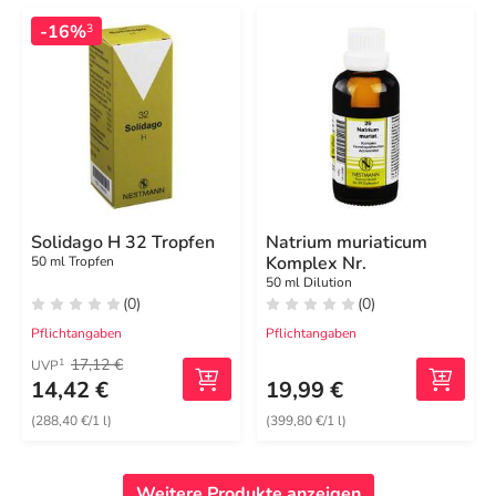
-16%
3
Solidago H 32 Tropfen
Natrium muriaticum
Komplex Nr.
50 ml Tropfen
50 ml Dilution
(0)
(0)
Pflichtangaben
Pflichtangaben
17,12 €
1
UVP
14,42 €
19,99 €
(288,40 €/1 l)
(399,80 €/1 l)
Weitere Produkte anzeigen