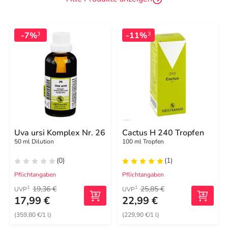
-7%
-11%
3
3
Uva ursi Komplex Nr. 26
Cactus H 240 Tropfen
50 ml Dilution
100 ml Tropfen
(0)
(1)
Pflichtangaben
Pflichtangaben
19,36 €
25,85 €
1
1
UVP
UVP
17,99 €
22,99 €
(359,80 €/1 l)
(229,90 €/1 l)