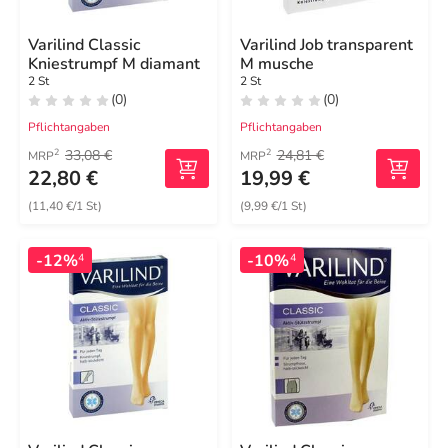
Varilind Classic
Varilind Job transparent
Kniestrumpf M diamant
M musche
2 St
2 St
(0)
(0)
Pflichtangaben
Pflichtangaben
33,08 €
24,81 €
2
2
MRP
MRP
22,80 €
19,99 €
(11,40 €/1 St)
(9,99 €/1 St)
-12%
-10%
4
4