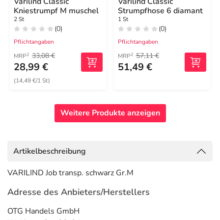
Varilind Classic
Varilind Classic
Kniestrumpf M muschel
Strumpfhose 6 diamant
2 St
1 St
(0)
(0)
Pflichtangaben
Pflichtangaben
33,08 €
57,11 €
2
2
MRP
MRP
28,99 €
51,49 €
(14,49 €/1 St)
Weitere Produkte anzeigen
Artikelbeschreibung
VARILIND Job transp. schwarz Gr.M
Adresse des Anbieters/Herstellers
OTG Handels GmbH