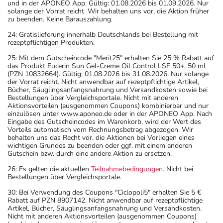
und in der APONEO App. Gültig: 01.08.2026 bis 01.09.2026. Nur
solange der Vorrat reicht. Wir behalten uns vor, die Aktion früher
zu beenden. Keine Barauszahlung.
24: Gratislieferung innerhalb Deutschlands bei Bestellung mit
rezeptpflichtigen Produkten.
25: Mit dem Gutscheincode "Merit25" erhalten Sie 25 % Rabatt auf
das Produkt Eucerin Sun Gel-Creme Oil Control LSF 50+, 50 ml
(PZN 10832664). Gültig: 01.08.2026 bis 31.08.2026. Nur solange
der Vorrat reicht. Nicht anwendbar auf rezeptpflichtige Artikel,
Bücher, Säuglingsanfangsnahrung und Versandkosten sowie bei
Bestellungen über Vergleichsportale. Nicht mit anderen
Aktionsvorteilen (ausgenommen Coupons) kombinierbar und nur
einzulösen unter www.aponeo.de oder in der APONEO App. Nach
Eingabe des Gutscheincodes im Warenkorb, wird der Wert des
Vorteils automatisch vom Rechnungsbetrag abgezogen. Wir
behalten uns das Recht vor, die Aktionen bei Vorliegen eines
wichtigen Grundes zu beenden oder ggf. mit einem anderen
Gutschein bzw. durch eine andere Aktion zu ersetzen.
26: Es gelten die aktuellen
Teilnahmebedingungen
. Nicht bei
Bestellungen über Vergleichsportale.
30: Bei Verwendung des Coupons "Ciclopoli5" erhalten Sie 5 €
Rabatt auf PZN 8907142. Nicht anwendbar auf rezeptpflichtige
Artikel, Bücher, Säuglingsanfangsnahrung und Versandkosten.
Nicht mit anderen Aktionsvorteilen (ausgenommen Coupons)