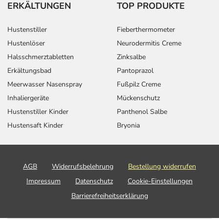
ERKÄLTUNGEN
TOP PRODUKTE
Hustenstiller
Fieberthermometer
Hustenlöser
Neurodermitis Creme
Halsschmerztabletten
Zinksalbe
Erkältungsbad
Pantoprazol
Meerwasser Nasenspray
Fußpilz Creme
Inhaliergeräte
Mückenschutz
Hustenstiller Kinder
Panthenol Salbe
Hustensaft Kinder
Bryonia
AGB
Widerrufsbelehrung
Bestellung widerrufen
Impressum
Datenschutz
Cookie-Einstellungen
Barrierefreiheitserklärung