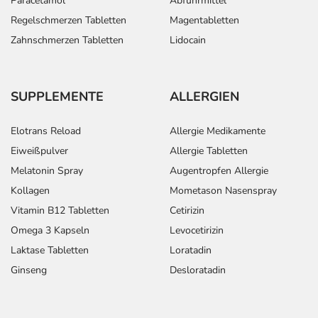
Paracetamol
Abführmittel
Regelschmerzen Tabletten
Magentabletten
Zahnschmerzen Tabletten
Lidocain
SUPPLEMENTE
ALLERGIEN
Elotrans Reload
Allergie Medikamente
Eiweißpulver
Allergie Tabletten
Melatonin Spray
Augentropfen Allergie
Kollagen
Mometason Nasenspray
Vitamin B12 Tabletten
Cetirizin
Omega 3 Kapseln
Levocetirizin
Laktase Tabletten
Loratadin
Ginseng
Desloratadin