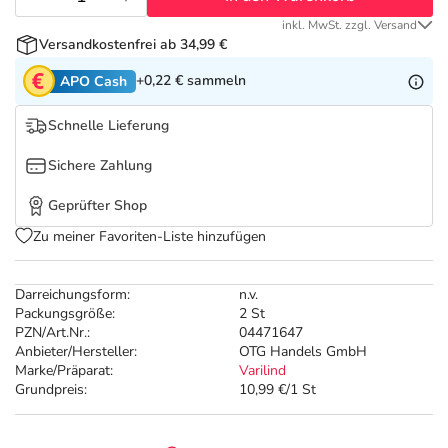
Refluthin, Lasea & Carmenthin Deals
Sport & Fitness
Täglich gut versorgt
inkl. MwSt. zzgl. Versand
Versandkostenfrei ab 34,99 €
Salus Deals
Tierapotheke
+0,22 €
sammeln
APO Cash
Vitamine & Mineralstoffe
Schnelle Lieferung
Sichere Zahlung
Marken
Geprüfter Shop
Zu meiner Favoriten-Liste hinzufügen
Darreichungsform:
n.v.
Packungsgröße:
2 St
PZN/Art.Nr.:
04471647
Anbieter/Hersteller:
OTG Handels GmbH
Marke/Präparat:
Varilind
Grundpreis:
10,99 €/1 St