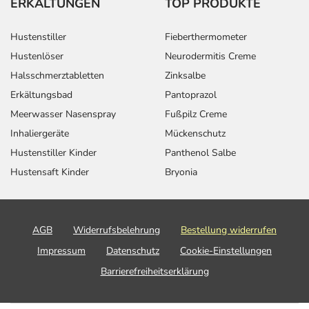
ERKÄLTUNGEN
TOP PRODUKTE
Hustenstiller
Fieberthermometer
Hustenlöser
Neurodermitis Creme
Halsschmerztabletten
Zinksalbe
Erkältungsbad
Pantoprazol
Meerwasser Nasenspray
Fußpilz Creme
Inhaliergeräte
Mückenschutz
Hustenstiller Kinder
Panthenol Salbe
Hustensaft Kinder
Bryonia
AGB
Widerrufsbelehrung
Bestellung widerrufen
Impressum
Datenschutz
Cookie-Einstellungen
Barrierefreiheitserklärung