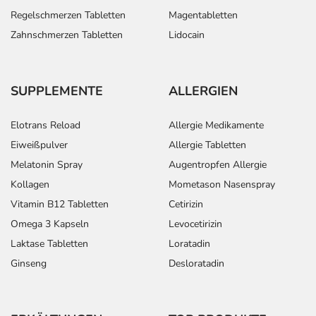
Regelschmerzen Tabletten
Magentabletten
Zahnschmerzen Tabletten
Lidocain
SUPPLEMENTE
ALLERGIEN
Elotrans Reload
Allergie Medikamente
Eiweißpulver
Allergie Tabletten
Melatonin Spray
Augentropfen Allergie
Kollagen
Mometason Nasenspray
Vitamin B12 Tabletten
Cetirizin
Omega 3 Kapseln
Levocetirizin
Laktase Tabletten
Loratadin
Ginseng
Desloratadin