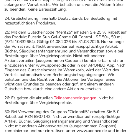
solange der Vorrat reicht. Wir behalten uns vor, die Aktion früher
zu beenden. Keine Barauszahlung.
24: Gratislieferung innerhalb Deutschlands bei Bestellung mit
rezeptpflichtigen Produkten.
25: Mit dem Gutscheincode "Merit25" erhalten Sie 25 % Rabatt auf
das Produkt Eucerin Sun Gel-Creme Oil Control LSF 50+, 50 ml
(PZN 10832664). Gültig: 01.08.2026 bis 31.08.2026. Nur solange
der Vorrat reicht. Nicht anwendbar auf rezeptpflichtige Artikel,
Bücher, Säuglingsanfangsnahrung und Versandkosten sowie bei
Bestellungen über Vergleichsportale. Nicht mit anderen
Aktionsvorteilen (ausgenommen Coupons) kombinierbar und nur
einzulösen unter www.aponeo.de oder in der APONEO App. Nach
Eingabe des Gutscheincodes im Warenkorb, wird der Wert des
Vorteils automatisch vom Rechnungsbetrag abgezogen. Wir
behalten uns das Recht vor, die Aktionen bei Vorliegen eines
wichtigen Grundes zu beenden oder ggf. mit einem anderen
Gutschein bzw. durch eine andere Aktion zu ersetzen.
26: Es gelten die aktuellen
Teilnahmebedingungen
. Nicht bei
Bestellungen über Vergleichsportale.
30: Bei Verwendung des Coupons "Ciclopoli5" erhalten Sie 5 €
Rabatt auf PZN 8907142. Nicht anwendbar auf rezeptpflichtige
Artikel, Bücher, Säuglingsanfangsnahrung und Versandkosten.
Nicht mit anderen Aktionsvorteilen (ausgenommen Coupons)
kombinierbar und nur einzulösen unter www.aponeo.de und in der