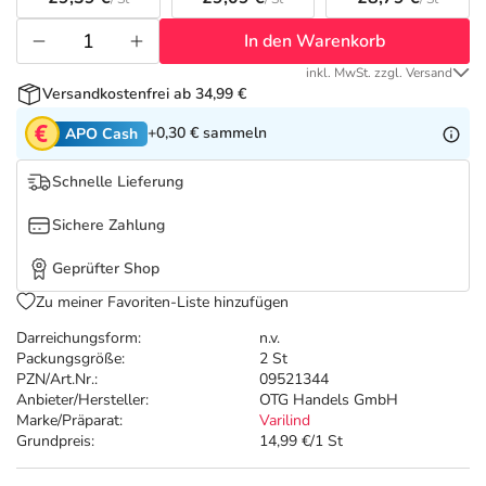
Refluthin, Lasea & Carmenthin Deals
Sport & Fitness
Täglich gut versorgt
In den Warenkorb
Salus Deals
Tierapotheke
inkl. MwSt. zzgl. Versand
Versandkostenfrei ab 34,99 €
Vitamine & Mineralstoffe
+0,30 €
sammeln
APO Cash
Schnelle Lieferung
Marken
Sichere Zahlung
Geprüfter Shop
Zu meiner Favoriten-Liste hinzufügen
Darreichungsform:
n.v.
Packungsgröße:
2 St
PZN/Art.Nr.:
09521344
Anbieter/Hersteller:
OTG Handels GmbH
Marke/Präparat:
Varilind
Grundpreis:
14,99 €/1 St