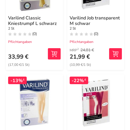
Varilind Classic
Varilind Job transparent
Kniestrumpf L schwarz
M schwar
2 St
2 St
(0)
(0)
Pflichtangaben
Pflichtangaben
24,81 €
2
MRP
33,99 €
21,99 €
(17,00 €/1 St)
(10,99 €/1 St)
-13%
-22%
4
4