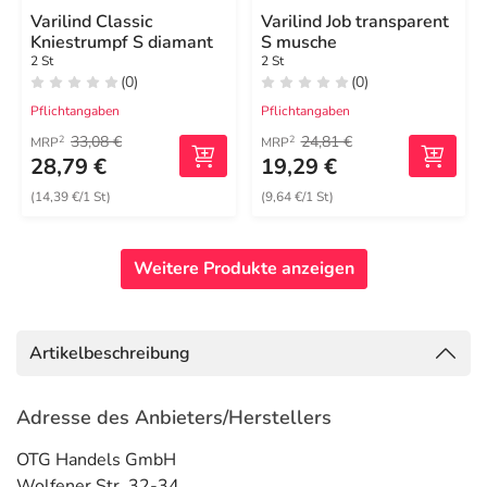
Varilind Classic
Varilind Job transparent
Kniestrumpf S diamant
S musche
2 St
2 St
(0)
(0)
Pflichtangaben
Pflichtangaben
33,08 €
24,81 €
2
2
MRP
MRP
28,79 €
19,29 €
(14,39 €/1 St)
(9,64 €/1 St)
Weitere Produkte anzeigen
Artikelbeschreibung
Adresse des Anbieters/Herstellers
OTG Handels GmbH
Wolfener Str. 32-34